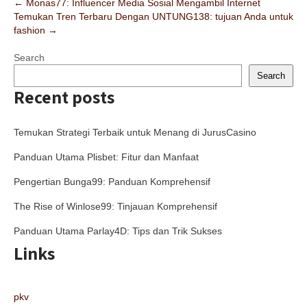
Post
←
Monas77: Influencer Media Sosial Mengambil Internet
Temukan Tren Terbaru Dengan UNTUNG138: tujuan Anda untuk
navigation
fashion
→
Search
Search
Recent posts
Temukan Strategi Terbaik untuk Menang di JurusCasino
Panduan Utama Plisbet: Fitur dan Manfaat
Pengertian Bunga99: Panduan Komprehensif
The Rise of Winlose99: Tinjauan Komprehensif
Panduan Utama Parlay4D: Tips dan Trik Sukses
Links
pkv