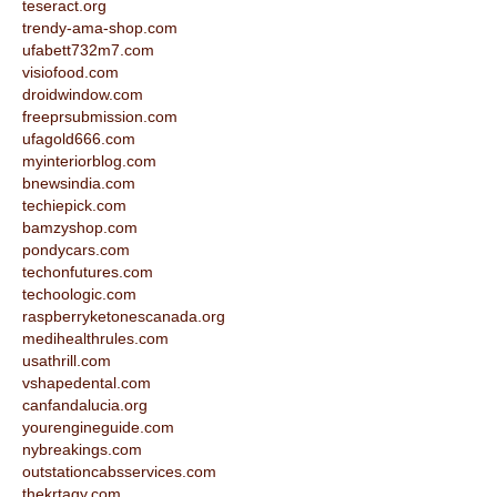
teseract.org
trendy-ama-shop.com
ufabett732m7.com
visiofood.com
droidwindow.com
freeprsubmission.com
ufagold666.com
myinteriorblog.com
bnewsindia.com
techiepick.com
bamzyshop.com
pondycars.com
techonfutures.com
techoologic.com
raspberryketonescanada.org
medihealthrules.com
usathrill.com
vshapedental.com
canfandalucia.org
yourengineguide.com
nybreakings.com
outstationcabsservices.com
thekrtagy.com