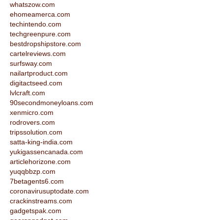
whatszow.com
ehomeamerca.com
techintendo.com
techgreenpure.com
bestdropshipstore.com
cartelreviews.com
surfsway.com
nailartproduct.com
digitactseed.com
lvlcraft.com
90secondmoneyloans.com
xenmicro.com
rodrovers.com
tripssolution.com
satta-king-india.com
yukigassencanada.com
articlehorizone.com
yuqqbbzp.com
7betagents6.com
coronavirusuptodate.com
crackinstreams.com
gadgetspak.com