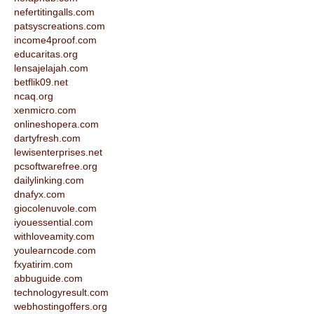
nefertitingalls.com
patsyscreations.com
income4proof.com
educaritas.org
lensajelajah.com
betflik09.net
ncaq.org
xenmicro.com
onlineshopera.com
dartyfresh.com
lewisenterprises.net
pcsoftwarefree.org
dailylinking.com
dnafyx.com
giocolenuvole.com
iyouessential.com
withloveamity.com
youlearncode.com
fxyatirim.com
abbuguide.com
technologyresult.com
webhostingoffers.org