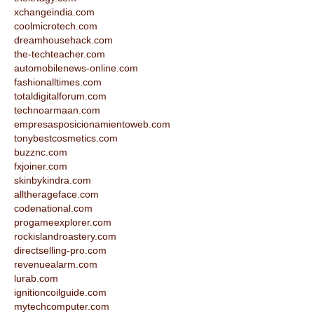
xchangeindia.com
coolmicrotech.com
dreamhousehack.com
the-techteacher.com
automobilenews-online.com
fashionalltimes.com
totaldigitalforum.com
technoarmaan.com
empresasposicionamientoweb.com
tonybestcosmetics.com
buzznc.com
fxjoiner.com
skinbykindra.com
alltherageface.com
codenational.com
progameexplorer.com
rockislandroastery.com
directselling-pro.com
revenuealarm.com
lurab.com
ignitioncoilguide.com
mytechcomputer.com