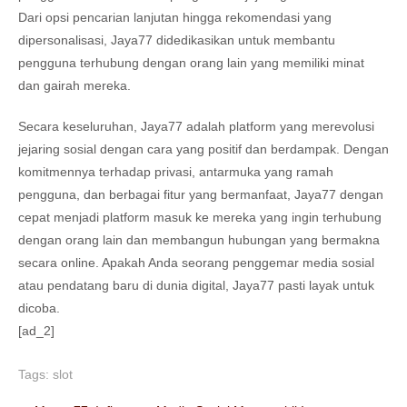
Dari opsi pencarian lanjutan hingga rekomendasi yang
dipersonalisasi, Jaya77 didedikasikan untuk membantu
pengguna terhubung dengan orang lain yang memiliki minat
dan gairah mereka.
Secara keseluruhan, Jaya77 adalah platform yang merevolusi
jejaring sosial dengan cara yang positif dan berdampak. Dengan
komitmennya terhadap privasi, antarmuka yang ramah
pengguna, dan berbagai fitur yang bermanfaat, Jaya77 dengan
cepat menjadi platform masuk ke mereka yang ingin terhubung
dengan orang lain dan membangun hubungan yang bermakna
secara online. Apakah Anda seorang penggemar media sosial
atau pendatang baru di dunia digital, Jaya77 pasti layak untuk
dicoba.
[ad_2]
Tags:
slot