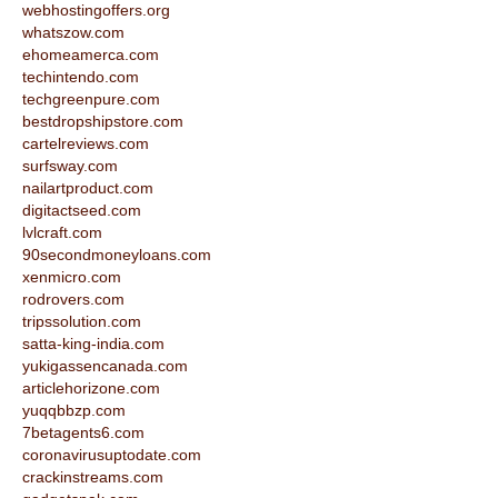
webhostingoffers.org
whatszow.com
ehomeamerca.com
techintendo.com
techgreenpure.com
bestdropshipstore.com
cartelreviews.com
surfsway.com
nailartproduct.com
digitactseed.com
lvlcraft.com
90secondmoneyloans.com
xenmicro.com
rodrovers.com
tripssolution.com
satta-king-india.com
yukigassencanada.com
articlehorizone.com
yuqqbbzp.com
7betagents6.com
coronavirusuptodate.com
crackinstreams.com