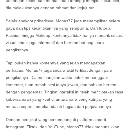
tantangan kesehatan mental, atau tertinggi menjadi influencer,
dia melakukannya dengan rahmat dan kejujuran.
Selain anekdot pribadinya, Monas77 juga menampilkan selera
gaya dan tips kecantikannya yang sempurna. Dari tutorial
Fashion hingga Makeup, kontennya tidak hanya menarik secara
visual tetapi juga informatif dan bermanfaat bagi para
pengikutnya.
Tapi bukan hanya kontennya yang telah mendapatkan
perhatian; Monas77 juga secara aktif terlibat dengan para
pengikutnya. Dia meluangkan waktu untuk menanggapi
komentar, tuan rumah sesi tanya jawab, dan bahkan bertemu
dengan penggemar. Tingkat interaksi ini telah menciptakan rasa
kebersamaan yang kuat di antara para pengikutnya, yang
merasa seperti mereka adalah bagian dari perjalanannya.
Dengan pengikut yang berkembang di platform seperti
Instagram, Tiktok, dan YouTube, Monas77 tidak menunjukkan