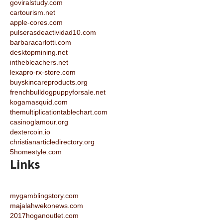
goviralstudy.com
cartourism.net
apple-cores.com
pulserasdeactividad10.com
barbaracarlotti.com
desktopmining.net
inthebleachers.net
lexapro-rx-store.com
buyskincareproducts.org
frenchbulldogpuppyforsale.net
kogamasquid.com
themultiplicationtablechart.com
casinoglamour.org
dextercoin.io
christianarticledirectory.org
5homestyle.com
Links
mygamblingstory.com
majalahwekonews.com
2017hoganoutlet.com