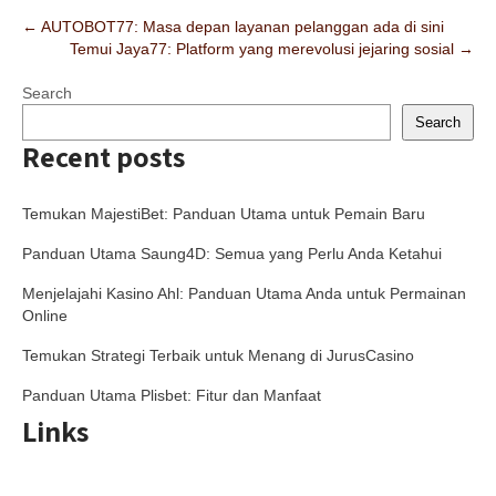
Post
←
AUTOBOT77: Masa depan layanan pelanggan ada di sini
Temui Jaya77: Platform yang merevolusi jejaring sosial
→
navigation
Search
Search
Recent posts
Temukan MajestiBet: Panduan Utama untuk Pemain Baru
Panduan Utama Saung4D: Semua yang Perlu Anda Ketahui
Menjelajahi Kasino Ahl: Panduan Utama Anda untuk Permainan
Online
Temukan Strategi Terbaik untuk Menang di JurusCasino
Panduan Utama Plisbet: Fitur dan Manfaat
Links