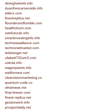
dininghelsinki.info
duanfrescariverside.info
etilerx.com
finestreplica.net
flounderandfumble.com
healthohunt.com
retefuturah.info
smartinvestinginfo.info
technewsalliance.com
technonetmarket.com
tedstanger.net
ufabett732um3.com
uskola.info
wagonpaints.info
waitfornext.com
clearvisionmarketing.co
quantum-code.co
whatnews.me
final-dream.com
finest-replica.net
gestioneinh.info
prosportdaily.net