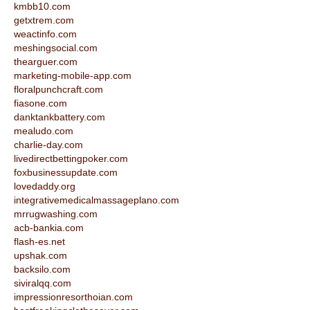
kmbb10.com
getxtrem.com
weactinfo.com
meshingsocial.com
thearguer.com
marketing-mobile-app.com
floralpunchcraft.com
fiasone.com
danktankbattery.com
mealudo.com
charlie-day.com
livedirectbettingpoker.com
foxbusinessupdate.com
lovedaddy.org
integrativemedicalmassageplano.com
mrrugwashing.com
acb-bankia.com
flash-es.net
upshak.com
backsilo.com
siviralqq.com
impressionresorthoian.com