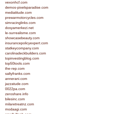
vexonhcf.com
demos-pixelsparadise.com
mediatitude.com
prewarmotorcycles.com
simracinglinks.com
dosyamerkezi.net
le-surrealisme.com
showcasebeauty.com
insurancepolicyexpert.com
statkeycompany.com
carolinadeckbuilders.com
topinvestingblog.com
top50tools.com
the-rep.com
saltyfranks.com
annerani.com
jazzatude.com
0022pa.com
zeroshare.info
bilesinc.com
milaretreatnz.com
modaagi.com