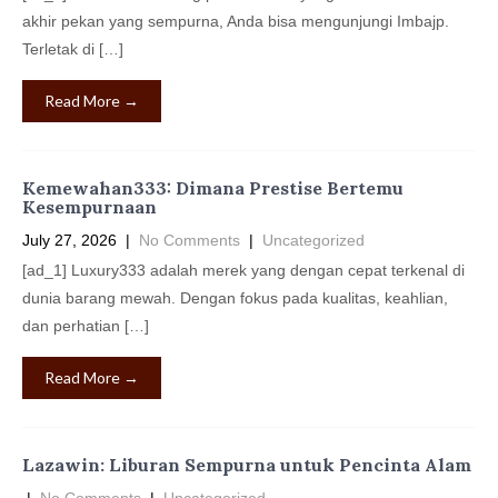
akhir pekan yang sempurna, Anda bisa mengunjungi Imbajp.
Terletak di […]
Read More →
Kemewahan333: Dimana Prestise Bertemu
Kesempurnaan
July 27, 2026
|
No Comments
|
Uncategorized
[ad_1] Luxury333 adalah merek yang dengan cepat terkenal di
dunia barang mewah. Dengan fokus pada kualitas, keahlian,
dan perhatian […]
Read More →
Lazawin: Liburan Sempurna untuk Pencinta Alam