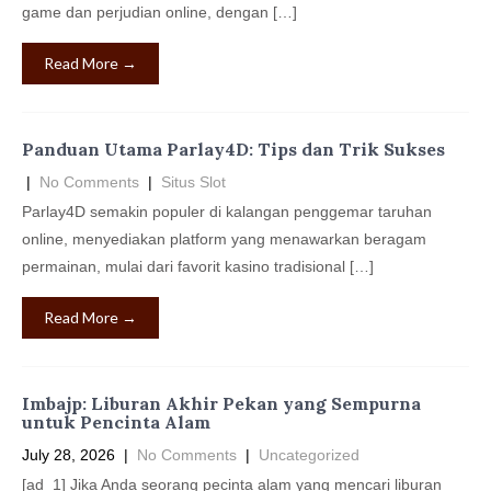
game dan perjudian online, dengan […]
Read More →
Panduan Utama Parlay4D: Tips dan Trik Sukses
|
No Comments
|
Situs Slot
Parlay4D semakin populer di kalangan penggemar taruhan
online, menyediakan platform yang menawarkan beragam
permainan, mulai dari favorit kasino tradisional […]
Read More →
Imbajp: Liburan Akhir Pekan yang Sempurna
untuk Pencinta Alam
July 28, 2026
|
No Comments
|
Uncategorized
[ad_1] Jika Anda seorang pecinta alam yang mencari liburan