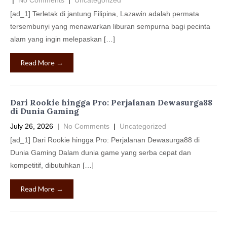
|
No Comments
|
Uncategorized
[ad_1] Terletak di jantung Filipina, Lazawin adalah permata
tersembunyi yang menawarkan liburan sempurna bagi pecinta
alam yang ingin melepaskan […]
Read More →
Dari Rookie hingga Pro: Perjalanan Dewasurga88
di Dunia Gaming
July 26, 2026
|
No Comments
|
Uncategorized
[ad_1] Dari Rookie hingga Pro: Perjalanan Dewasurga88 di
Dunia Gaming Dalam dunia game yang serba cepat dan
kompetitif, dibutuhkan […]
Read More →