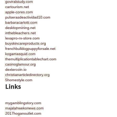
goviralstudy.com
cartourism.net
apple-cores.com
pulserasdeactividad10.com
barbaracarlotti.com
desktopmining.net
inthebleachers.net
lexapro-rx-store.com
buyskincareproducts.org
frenchbulldogpuppyforsale.net
kogamasquid.com
themultiplicationtablechart.com
casinoglamour.org
dextercoin.io
christianarticledirectory.org
5homestyle.com
Links
mygamblingstory.com
majalahwekonews.com
2017hoganoutlet.com