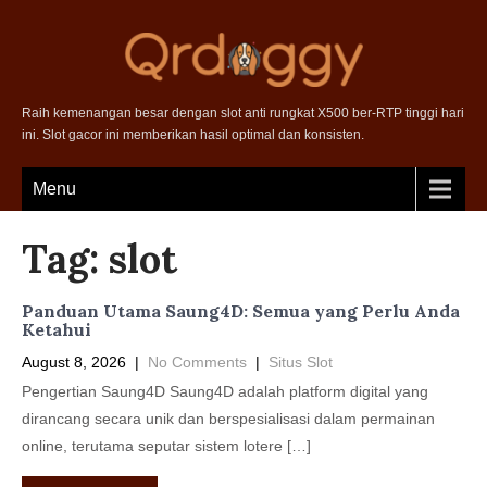
Raih kemenangan besar dengan slot anti rungkat X500 ber-RTP tinggi hari
ini. Slot gacor ini memberikan hasil optimal dan konsisten.
Menu
Tag:
slot
Panduan Utama Saung4D: Semua yang Perlu Anda
Ketahui
August 8, 2026
|
No Comments
|
Situs Slot
Pengertian Saung4D Saung4D adalah platform digital yang
dirancang secara unik dan berspesialisasi dalam permainan
online, terutama seputar sistem lotere […]