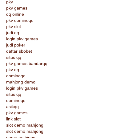
pkv
pkv games
qq online
pkv dominoqq
pkv slot
judi qq
login pkv games
judi poker
daftar sbobet
situs qq
pkv games bandarqq
pkv qq
dominoqq
mahjong demo
login pkv games
situs qq
dominoqq
asikqq
pkv games
link slot
slot demo mahjong
slot demo mahjong
demo mahjong