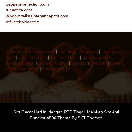
peppers-reflection.com
tuneoflife.com
windowwellmaintenancepros.com
affiliateholder.com
menuqq
|
situs pkv games
|
bandarqq
|
bandarqq
|
dominoqq
login
|
dominoqq login
|
dominoqq login
|
dominoqq login
|
dominoqq login
|
slot anti rungkat
|
murniqq
|
hematqq
|
poker
online
|
bandarqq
|
bandarqq login
Slot Gacor Hari Ini dengan RTP Tinggi, Mainkan Slot Anti
Rungkat X500 Theme By SKT Themes