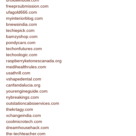
droidwindow.com
freeprsubmission.com
ufagold666.com
myinteriorblog.com
bnewsindia.com
techiepick.com
bamzyshop.com
pondycars.com
techonfutures.com
techoologic.com
raspberryketonescanada.org
medihealthrules.com
usathrill.com
vshapedental.com
canfandalucia.org
yourengineguide.com
nybreakings.com
outstationcabsservices.com
thekrtagy.com
xchangeindia.com
coolmicrotech.com
dreamhousehack.com
the-techteacher.com