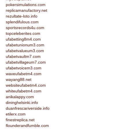
pokersimulations.com
replicamanufactory.net
rezultate-loto.info
splendifulous.com
sportsrecords4u.com
topceleberites.com
ufabetting8m4.com
ufabetunionum3.com
ufabetvalueum3.com
ufabetvaultm7.com
ufabetvillageum7.com
ufabetvoicem3.com
waveufabetm4.com
wayang88.net
websiteufabetm4.com
whiteufabetm4.com
anikalappy.com
dininghelsinki.info
duanfrescariverside.info
etilerx.com
finestreplica.net
flounderandfumble.com