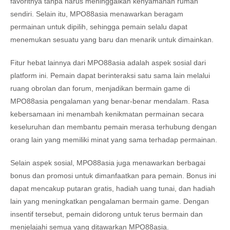
favoritnya tanpa harus meninggalkan kenyamanan rumah
sendiri. Selain itu, MPO88asia menawarkan beragam
permainan untuk dipilih, sehingga pemain selalu dapat
menemukan sesuatu yang baru dan menarik untuk dimainkan.
Fitur hebat lainnya dari MPO88asia adalah aspek sosial dari
platform ini. Pemain dapat berinteraksi satu sama lain melalui
ruang obrolan dan forum, menjadikan bermain game di
MPO88asia pengalaman yang benar-benar mendalam. Rasa
kebersamaan ini menambah kenikmatan permainan secara
keseluruhan dan membantu pemain merasa terhubung dengan
orang lain yang memiliki minat yang sama terhadap permainan.
Selain aspek sosial, MPO88asia juga menawarkan berbagai
bonus dan promosi untuk dimanfaatkan para pemain. Bonus ini
dapat mencakup putaran gratis, hadiah uang tunai, dan hadiah
lain yang meningkatkan pengalaman bermain game. Dengan
insentif tersebut, pemain didorong untuk terus bermain dan
menjelajahi semua yang ditawarkan MPO88asia.