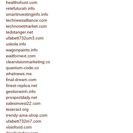
healthohunt.com
retefuturah.info
smartinvestinginfo.info
technewsalliance.com
technonetmarket.com
tedstanger.net
ufabett732um3.com
uskola.info
wagonpaints.info
waitfornext.com
clearvisionmarketing.co
quantum-code.co
whatnews.me
final-dream.com
finest-replica.net
gestioneinh.info
prosportdaily.net
salesinvest22.com
teseract.org
trendy-ama-shop.com
ufabett732m7.com
visiofood.com