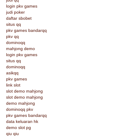
judi qq
login pkv games
judi poker
daftar sbobet
situs qq
pkv games bandarqq
pkv qq
dominoqq
mahjong demo
login pkv games
situs qq
dominoqq
asikqq
pkv games
link slot
slot demo mahjong
slot demo mahjong
demo mahjong
dominoqq pkv
pkv games bandarqq
data keluaran hk
demo slot pg
qiu qiu