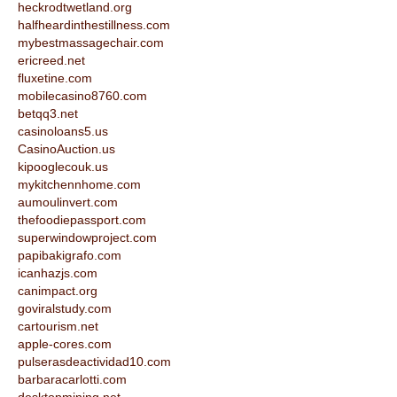
heckrodtwetland.org
halfheardinthestillness.com
mybestmassagechair.com
ericreed.net
fluxetine.com
mobilecasino8760.com
betqq3.net
casinoloans5.us
CasinoAuction.us
kipooglecouk.us
mykitchennhome.com
aumoulinvert.com
thefoodiepassport.com
superwindowproject.com
papibakigrafo.com
icanhazjs.com
canimpact.org
goviralstudy.com
cartourism.net
apple-cores.com
pulserasdeactividad10.com
barbaracarlotti.com