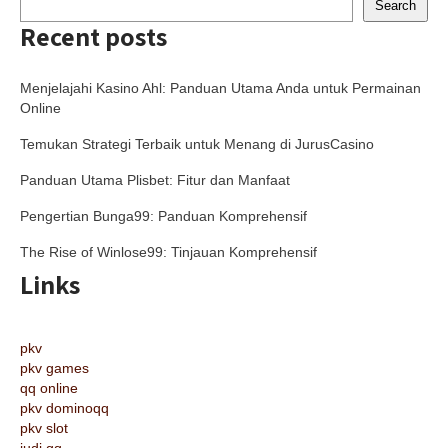
Search
Recent posts
Menjelajahi Kasino Ahl: Panduan Utama Anda untuk Permainan
Online
Temukan Strategi Terbaik untuk Menang di JurusCasino
Panduan Utama Plisbet: Fitur dan Manfaat
Pengertian Bunga99: Panduan Komprehensif
The Rise of Winlose99: Tinjauan Komprehensif
Links
pkv
pkv games
qq online
pkv dominoqq
pkv slot