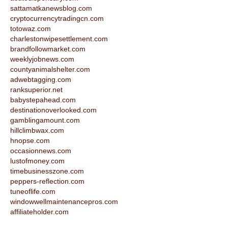
sattamatkanewsblog.com
cryptocurrencytradingcn.com
totowaz.com
charlestonwipesettlement.com
brandfollowmarket.com
weeklyjobnews.com
countyanimalshelter.com
adwebtagging.com
ranksuperior.net
babystepahead.com
destinationoverlooked.com
gamblingamount.com
hillclimbwax.com
hnopse.com
occasionnews.com
lustofmoney.com
timebusinesszone.com
peppers-reflection.com
tuneoflife.com
windowwellmaintenancepros.com
affiliateholder.com