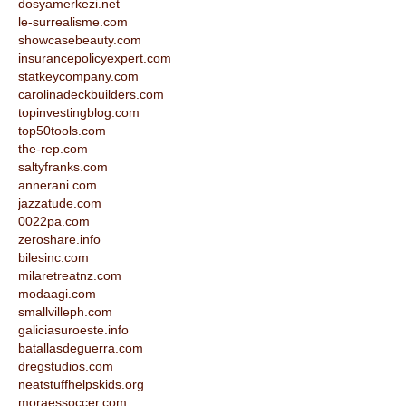
dosyamerkezi.net
le-surrealisme.com
showcasebeauty.com
insurancepolicyexpert.com
statkeycompany.com
carolinadeckbuilders.com
topinvestingblog.com
top50tools.com
the-rep.com
saltyfranks.com
annerani.com
jazzatude.com
0022pa.com
zeroshare.info
bilesinc.com
milaretreatnz.com
modaagi.com
smallvilleph.com
galiciasuroeste.info
batallasdeguerra.com
dregstudios.com
neatstuffhelpskids.org
moraessoccer.com