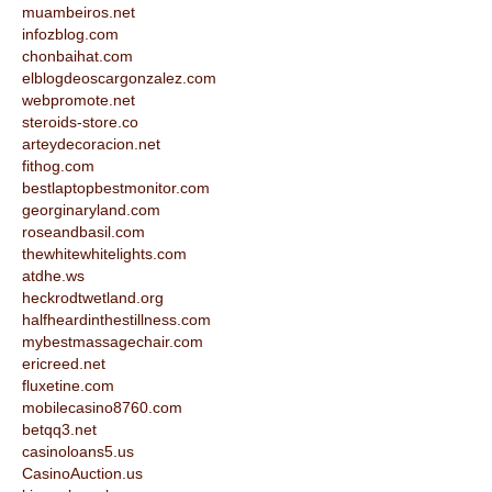
muambeiros.net
infozblog.com
chonbaihat.com
elblogdeoscargonzalez.com
webpromote.net
steroids-store.co
arteydecoracion.net
fithog.com
bestlaptopbestmonitor.com
georginaryland.com
roseandbasil.com
thewhitewhitelights.com
atdhe.ws
heckrodtwetland.org
halfheardinthestillness.com
mybestmassagechair.com
ericreed.net
fluxetine.com
mobilecasino8760.com
betqq3.net
casinoloans5.us
CasinoAuction.us