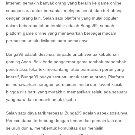
internet, semakin banyak orang yang beralih ke game online
sebagai cara untuk bersantai, melepas penat, dan terhubung
dengan orang lain. Salah satu platform yang mulai populer
dalam beberapa tahun terakhir adalah Bunga99, sebuah
platform game online yang menawarkan berbagai macam
permainan untuk dinikmati para pemainnya.
Bunga99 adalah destinasi terpadu untuk semua kebutuhan
gaming Anda. Baik Anda penggemar game tembak-menembak
penuh aksi, teka-teki menantang, atau permainan peran yang
imersif, Bunga99 punya sesuatu untuk semua orang. Platform
ini menawarkan beragam permainan, mulai dari favorit klasik
hingga rilis baru yang mutakhir, memastikan selalu ada sesuatu
yang baru dan menarik untuk dicoba.
Salah satu daya tarik terbesar Bunga99 adalah aspek sosialnya.
Pemain dapat terhubung dengan teman dan pemain lain dari
seluruh dunia, membentuk komunitas dan menjalin