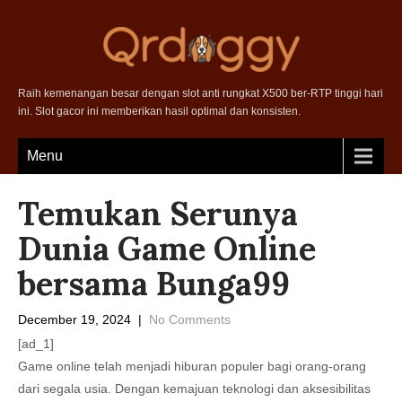
Raih kemenangan besar dengan slot anti rungkat X500 ber-RTP tinggi hari
ini. Slot gacor ini memberikan hasil optimal dan konsisten.
Menu
Temukan Serunya
Dunia Game Online
bersama Bunga99
December 19, 2024
|
No Comments
[ad_1]
Game online telah menjadi hiburan populer bagi orang-orang
dari segala usia. Dengan kemajuan teknologi dan aksesibilitas