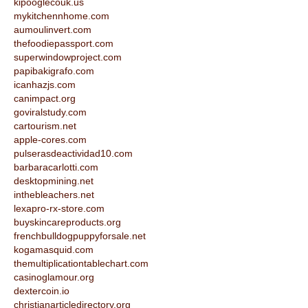
kipooglecouk.us
mykitchennhome.com
aumoulinvert.com
thefoodiepassport.com
superwindowproject.com
papibakigrafo.com
icanhazjs.com
canimpact.org
goviralstudy.com
cartourism.net
apple-cores.com
pulserasdeactividad10.com
barbaracarlotti.com
desktopmining.net
inthebleachers.net
lexapro-rx-store.com
buyskincareproducts.org
frenchbulldogpuppyforsale.net
kogamasquid.com
themultiplicationtablechart.com
casinoglamour.org
dextercoin.io
christianarticledirectory.org