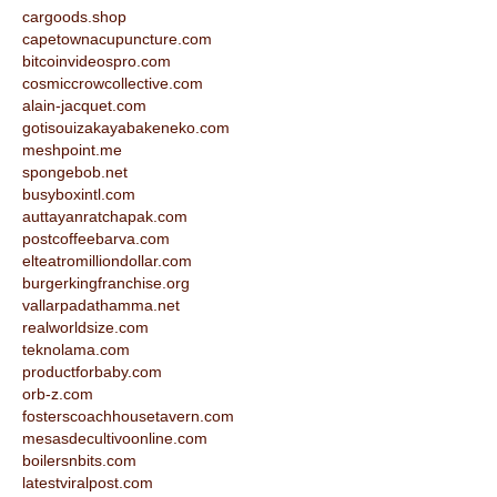
cargoods.shop
capetownacupuncture.com
bitcoinvideospro.com
cosmiccrowcollective.com
alain-jacquet.com
gotisouizakayabakeneko.com
meshpoint.me
spongebob.net
busyboxintl.com
auttayanratchapak.com
postcoffeebarva.com
elteatromilliondollar.com
burgerkingfranchise.org
vallarpadathamma.net
realworldsize.com
teknolama.com
productforbaby.com
orb-z.com
fosterscoachhousetavern.com
mesasdecultivoonline.com
boilersnbits.com
latestviralpost.com