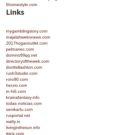
5homestyle.com
Links
mygamblingstory.com
majalahwekonews.com
2017hoganoutlet.com
pelmanec.com
domino99qq.net
directoryoftheweb.com
donttellashton.com
rush3studio.com
roro90.com
herzio.com
in-hi5.com
krainafantasy.info
todas-noticias.com
senikartu.com
rusportal.net
watty.io
livinginthesun.info
itsriz.com