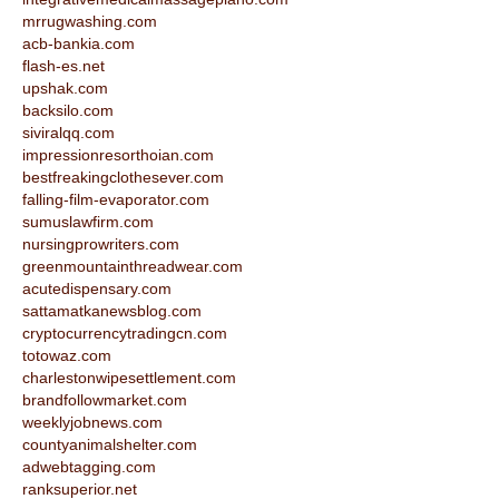
mrrugwashing.com
acb-bankia.com
flash-es.net
upshak.com
backsilo.com
siviralqq.com
impressionresorthoian.com
bestfreakingclothesever.com
falling-film-evaporator.com
sumuslawfirm.com
nursingprowriters.com
greenmountainthreadwear.com
acutedispensary.com
sattamatkanewsblog.com
cryptocurrencytradingcn.com
totowaz.com
charlestonwipesettlement.com
brandfollowmarket.com
weeklyjobnews.com
countyanimalshelter.com
adwebtagging.com
ranksuperior.net