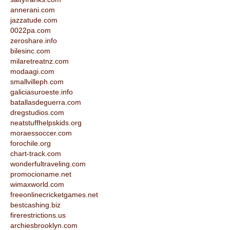
annerani.com
jazzatude.com
0022pa.com
zeroshare.info
bilesinc.com
milaretreatnz.com
modaagi.com
smallvilleph.com
galiciasuroeste.info
batallasdeguerra.com
dregstudios.com
neatstuffhelpskids.org
moraessoccer.com
forochile.org
chart-track.com
wonderfultraveling.com
promocioname.net
wimaxworld.com
freeonlinecricketgames.net
bestcashing.biz
firerestrictions.us
archiesbrooklyn.com