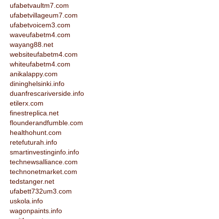
ufabetvaultm7.com
ufabetvillageum7.com
ufabetvoicem3.com
waveufabetm4.com
wayang88.net
websiteufabetm4.com
whiteufabetm4.com
anikalappy.com
dininghelsinki.info
duanfrescariverside.info
etilerx.com
finestreplica.net
flounderandfumble.com
healthohunt.com
retefuturah.info
smartinvestinginfo.info
technewsalliance.com
technonetmarket.com
tedstanger.net
ufabett732um3.com
uskola.info
wagonpaints.info