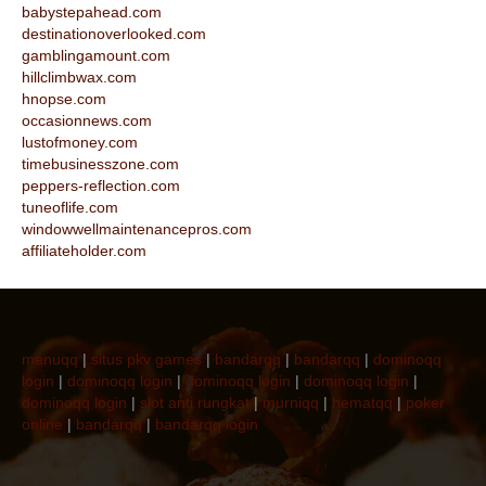
babystepahead.com
destinationoverlooked.com
gamblingamount.com
hillclimbwax.com
hnopse.com
occasionnews.com
lustofmoney.com
timebusinesszone.com
peppers-reflection.com
tuneoflife.com
windowwellmaintenancepros.com
affiliateholder.com
menuqq
|
situs pkv games
|
bandarqq
|
bandarqq
|
dominoqq
login
|
dominoqq login
|
dominoqq login
|
dominoqq login
|
dominoqq login
|
slot anti rungkat
|
murniqq
|
hematqq
|
poker
online
|
bandarqq
|
bandarqq login