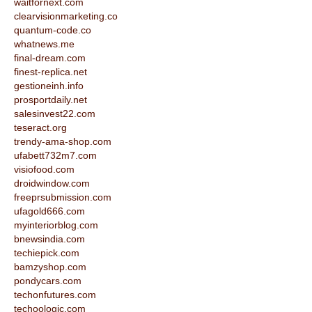
waitfornext.com
clearvisionmarketing.co
quantum-code.co
whatnews.me
final-dream.com
finest-replica.net
gestioneinh.info
prosportdaily.net
salesinvest22.com
teseract.org
trendy-ama-shop.com
ufabett732m7.com
visiofood.com
droidwindow.com
freeprsubmission.com
ufagold666.com
myinteriorblog.com
bnewsindia.com
techiepick.com
bamzyshop.com
pondycars.com
techonfutures.com
techoologic.com