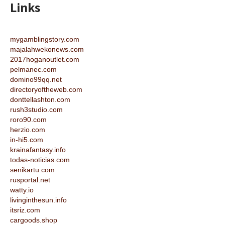
Links
mygamblingstory.com
majalahwekonews.com
2017hoganoutlet.com
pelmanec.com
domino99qq.net
directoryoftheweb.com
donttellashton.com
rush3studio.com
roro90.com
herzio.com
in-hi5.com
krainafantasy.info
todas-noticias.com
senikartu.com
rusportal.net
watty.io
livinginthesun.info
itsriz.com
cargoods.shop