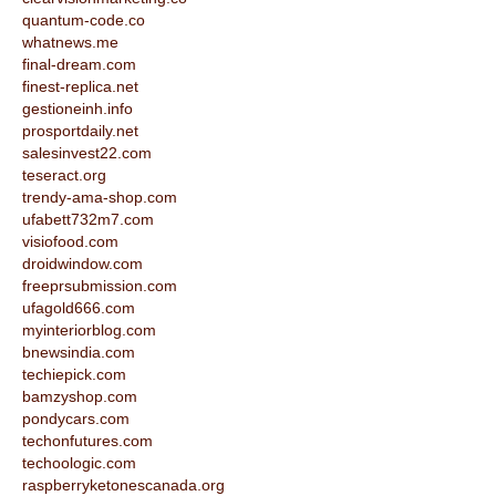
quantum-code.co
whatnews.me
final-dream.com
finest-replica.net
gestioneinh.info
prosportdaily.net
salesinvest22.com
teseract.org
trendy-ama-shop.com
ufabett732m7.com
visiofood.com
droidwindow.com
freeprsubmission.com
ufagold666.com
myinteriorblog.com
bnewsindia.com
techiepick.com
bamzyshop.com
pondycars.com
techonfutures.com
techoologic.com
raspberryketonescanada.org