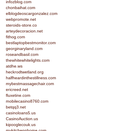
infozblog.com
chonbaihat.com
elblogdeoscargonzalez.com
webpromote.net
steroids-store.co
arteydecoracion.net
fithog.com
bestlaptopbestmonitor.com
georginaryland.com
roseandbasil.com
thewhitewhitelights.com
atdhe.ws
heckrodtwetland.org
halfheardinthestillness.com
mybestmassagechair.com
ericreed.net
fluxetine.com
mobilecasino8760.com
betqq3.net
casinoloans5.us
CasinoAuction.us
kipooglecouk.us
mykitchennhome.com