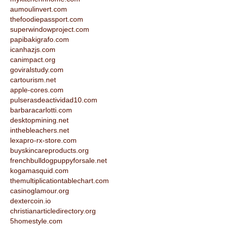
aumoulinvert.com
thefoodiepassport.com
superwindowproject.com
papibakigrafo.com
icanhazjs.com
canimpact.org
goviralstudy.com
cartourism.net
apple-cores.com
pulserasdeactividad10.com
barbaracarlotti.com
desktopmining.net
inthebleachers.net
lexapro-rx-store.com
buyskincareproducts.org
frenchbulldogpuppyforsale.net
kogamasquid.com
themultiplicationtablechart.com
casinoglamour.org
dextercoin.io
christianarticledirectory.org
5homestyle.com