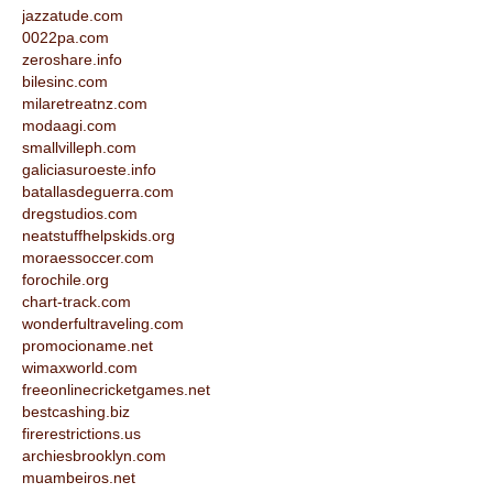
jazzatude.com
0022pa.com
zeroshare.info
bilesinc.com
milaretreatnz.com
modaagi.com
smallvilleph.com
galiciasuroeste.info
batallasdeguerra.com
dregstudios.com
neatstuffhelpskids.org
moraessoccer.com
forochile.org
chart-track.com
wonderfultraveling.com
promocioname.net
wimaxworld.com
freeonlinecricketgames.net
bestcashing.biz
firerestrictions.us
archiesbrooklyn.com
muambeiros.net