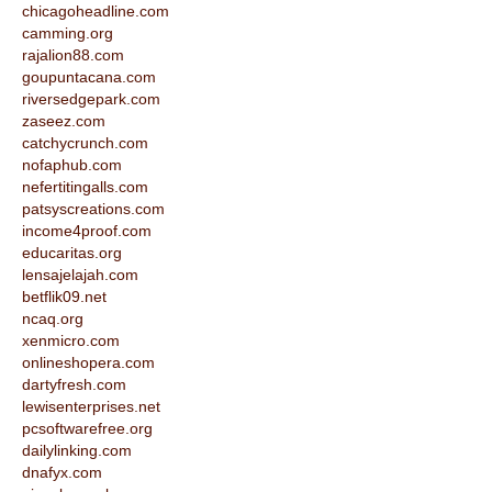
chicagoheadline.com
camming.org
rajalion88.com
goupuntacana.com
riversedgepark.com
zaseez.com
catchycrunch.com
nofaphub.com
nefertitingalls.com
patsyscreations.com
income4proof.com
educaritas.org
lensajelajah.com
betflik09.net
ncaq.org
xenmicro.com
onlineshopera.com
dartyfresh.com
lewisenterprises.net
pcsoftwarefree.org
dailylinking.com
dnafyx.com