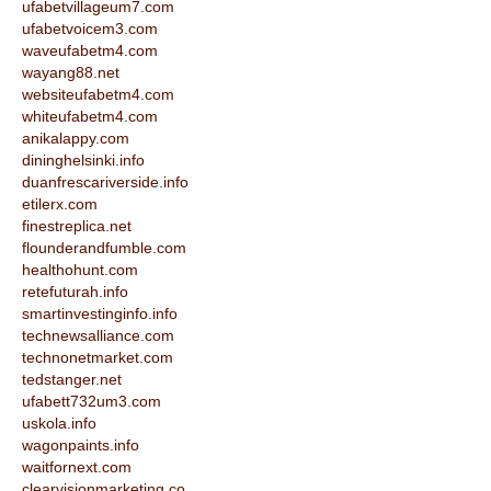
ufabetvillageum7.com
ufabetvoicem3.com
waveufabetm4.com
wayang88.net
websiteufabetm4.com
whiteufabetm4.com
anikalappy.com
dininghelsinki.info
duanfrescariverside.info
etilerx.com
finestreplica.net
flounderandfumble.com
healthohunt.com
retefuturah.info
smartinvestinginfo.info
technewsalliance.com
technonetmarket.com
tedstanger.net
ufabett732um3.com
uskola.info
wagonpaints.info
waitfornext.com
clearvisionmarketing.co