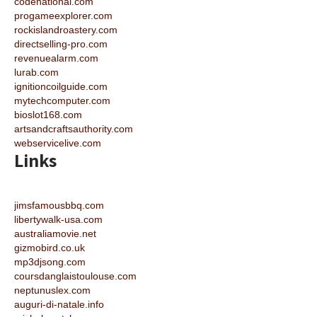
codenational.com
progameexplorer.com
rockislandroastery.com
directselling-pro.com
revenuealarm.com
lurab.com
ignitioncoilguide.com
mytechcomputer.com
bioslot168.com
artsandcraftsauthority.com
webservicelive.com
Links
jimsfamousbbq.com
libertywalk-usa.com
australiamovie.net
gizmobird.co.uk
mp3djsong.com
coursdanglaistoulouse.com
neptunuslex.com
auguri-di-natale.info