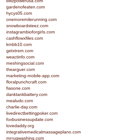
blitzpowerusa.com
gardenofeaten.com
hycys05.com
onemoremilerunning.com
snowboardsteez.com
instagrambioforgirls.com
cashflowxfiles.com
kmbb10.com
getxtrem.com
weactinfo.com
meshingsocial.com
thearguer.com
marketing-mobile-app.com
floralpunchcraft.com
fiasone.com
danktankbattery.com
mealudo.com
charlie-day.com
livedirectbettingpoker.com
foxbusinessupdate.com
lovedaddy.org
integrativemedicalmassageplano.com
mrrugwashing.com