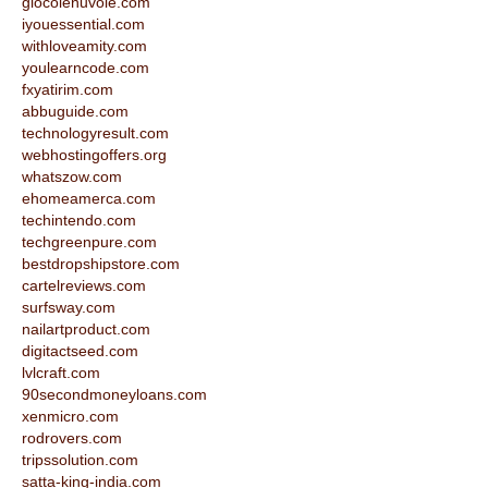
giocolenuvole.com
iyouessential.com
withloveamity.com
youlearncode.com
fxyatirim.com
abbuguide.com
technologyresult.com
webhostingoffers.org
whatszow.com
ehomeamerca.com
techintendo.com
techgreenpure.com
bestdropshipstore.com
cartelreviews.com
surfsway.com
nailartproduct.com
digitactseed.com
lvlcraft.com
90secondmoneyloans.com
xenmicro.com
rodrovers.com
tripssolution.com
satta-king-india.com