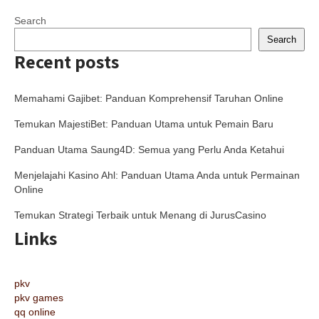
Search
Search
Recent posts
Memahami Gajibet: Panduan Komprehensif Taruhan Online
Temukan MajestiBet: Panduan Utama untuk Pemain Baru
Panduan Utama Saung4D: Semua yang Perlu Anda Ketahui
Menjelajahi Kasino Ahl: Panduan Utama Anda untuk Permainan
Online
Temukan Strategi Terbaik untuk Menang di JurusCasino
Links
pkv
pkv games
qq online