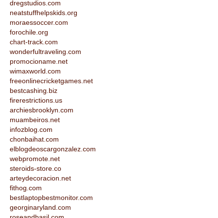
dregstudios.com
neatstuffhelpskids.org
moraessoccer.com
forochile.org
chart-track.com
wonderfultraveling.com
promocioname.net
wimaxworld.com
freeonlinecricketgames.net
bestcashing.biz
firerestrictions.us
archiesbrooklyn.com
muambeiros.net
infozblog.com
chonbaihat.com
elblogdeoscargonzalez.com
webpromote.net
steroids-store.co
arteydecoracion.net
fithog.com
bestlaptopbestmonitor.com
georginaryland.com
roseandbasil.com