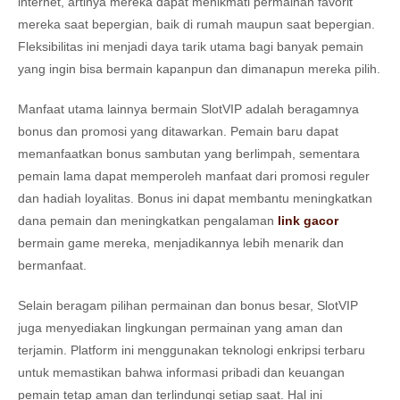
internet, artinya mereka dapat menikmati permainan favorit
mereka saat bepergian, baik di rumah maupun saat bepergian.
Fleksibilitas ini menjadi daya tarik utama bagi banyak pemain
yang ingin bisa bermain kapanpun dan dimanapun mereka pilih.
Manfaat utama lainnya bermain SlotVIP adalah beragamnya
bonus dan promosi yang ditawarkan. Pemain baru dapat
memanfaatkan bonus sambutan yang berlimpah, sementara
pemain lama dapat memperoleh manfaat dari promosi reguler
dan hadiah loyalitas. Bonus ini dapat membantu meningkatkan
dana pemain dan meningkatkan pengalaman
link gacor
bermain game mereka, menjadikannya lebih menarik dan
bermanfaat.
Selain beragam pilihan permainan dan bonus besar, SlotVIP
juga menyediakan lingkungan permainan yang aman dan
terjamin. Platform ini menggunakan teknologi enkripsi terbaru
untuk memastikan bahwa informasi pribadi dan keuangan
pemain tetap aman dan terlindungi setiap saat. Hal ini