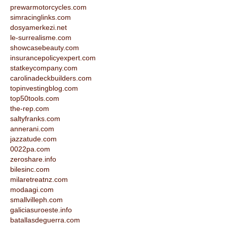
prewarmotorcycles.com
simracinglinks.com
dosyamerkezi.net
le-surrealisme.com
showcasebeauty.com
insurancepolicyexpert.com
statkeycompany.com
carolinadeckbuilders.com
topinvestingblog.com
top50tools.com
the-rep.com
saltyfranks.com
annerani.com
jazzatude.com
0022pa.com
zeroshare.info
bilesinc.com
milaretreatnz.com
modaagi.com
smallvilleph.com
galiciasuroeste.info
batallasdeguerra.com