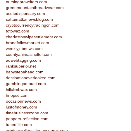
nursingprowriters.com
greenmountainthreadwear.com
acutedispensary.com
sattamatkanewsblog.com
cryptocurrencytradingcn.com
totowaz.com
charlestonwipesettlement.com
brandfollowmarket.com
weeklyjobnews.com
countyanimalshelter.com
adwebtagging.com
ranksuperior.net
babystepahead.com
destinationoverlooked.com
gamblingamount.com
hillclimbwax.com
hnopse.com
occasionnews.com
lustofmoney.com
timebusinesszone.com
peppers-reflection.com
tuneoflife.com
windowwellmaintenancepros.com