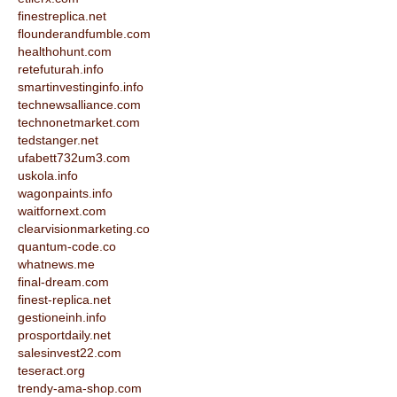
finestreplica.net
flounderandfumble.com
healthohunt.com
retefuturah.info
smartinvestinginfo.info
technewsalliance.com
technonetmarket.com
tedstanger.net
ufabett732um3.com
uskola.info
wagonpaints.info
waitfornext.com
clearvisionmarketing.co
quantum-code.co
whatnews.me
final-dream.com
finest-replica.net
gestioneinh.info
prosportdaily.net
salesinvest22.com
teseract.org
trendy-ama-shop.com