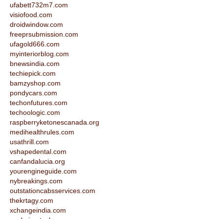
ufabett732m7.com
visiofood.com
droidwindow.com
freeprsubmission.com
ufagold666.com
myinteriorblog.com
bnewsindia.com
techiepick.com
bamzyshop.com
pondycars.com
techonfutures.com
techoologic.com
raspberryketonescanada.org
medihealthrules.com
usathrill.com
vshapedental.com
canfandalucia.org
yourengineguide.com
nybreakings.com
outstationcabsservices.com
thekrtagy.com
xchangeindia.com