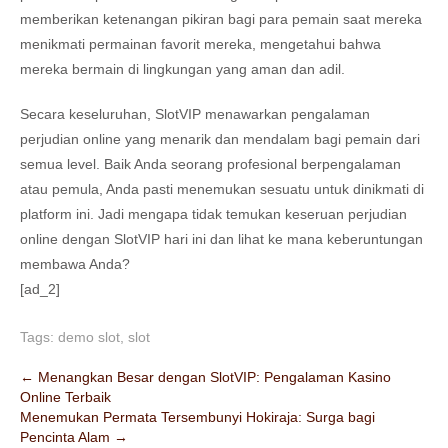
memberikan ketenangan pikiran bagi para pemain saat mereka
menikmati permainan favorit mereka, mengetahui bahwa
mereka bermain di lingkungan yang aman dan adil.
Secara keseluruhan, SlotVIP menawarkan pengalaman
perjudian online yang menarik dan mendalam bagi pemain dari
semua level. Baik Anda seorang profesional berpengalaman
atau pemula, Anda pasti menemukan sesuatu untuk dinikmati di
platform ini. Jadi mengapa tidak temukan keseruan perjudian
online dengan SlotVIP hari ini dan lihat ke mana keberuntungan
membawa Anda?
[ad_2]
Tags:
demo slot
,
slot
Post
←
Menangkan Besar dengan SlotVIP: Pengalaman Kasino
Online Terbaik
navigation
Menemukan Permata Tersembunyi Hokiraja: Surga bagi
Pencinta Alam
→