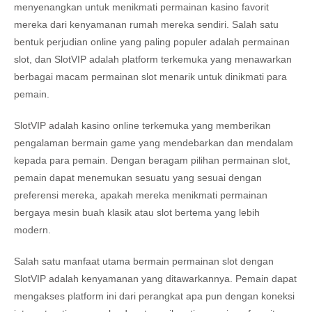
menyenangkan untuk menikmati permainan kasino favorit
mereka dari kenyamanan rumah mereka sendiri. Salah satu
bentuk perjudian online yang paling populer adalah permainan
slot, dan SlotVIP adalah platform terkemuka yang menawarkan
berbagai macam permainan slot menarik untuk dinikmati para
pemain.
SlotVIP adalah kasino online terkemuka yang memberikan
pengalaman bermain game yang mendebarkan dan mendalam
kepada para pemain. Dengan beragam pilihan permainan slot,
pemain dapat menemukan sesuatu yang sesuai dengan
preferensi mereka, apakah mereka menikmati permainan
bergaya mesin buah klasik atau slot bertema yang lebih
modern.
Salah satu manfaat utama bermain permainan slot dengan
SlotVIP adalah kenyamanan yang ditawarkannya. Pemain dapat
mengakses platform ini dari perangkat apa pun dengan koneksi