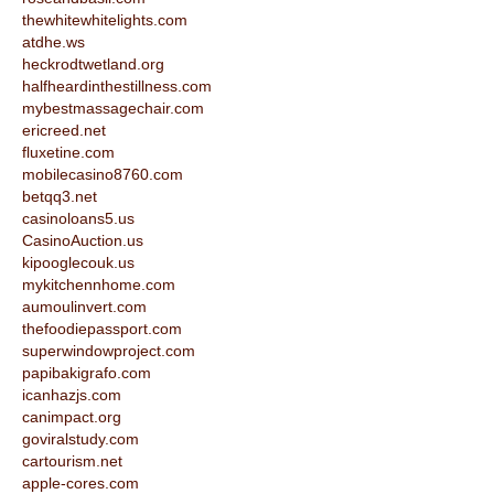
thewhitewhitelights.com
atdhe.ws
heckrodtwetland.org
halfheardinthestillness.com
mybestmassagechair.com
ericreed.net
fluxetine.com
mobilecasino8760.com
betqq3.net
casinoloans5.us
CasinoAuction.us
kipooglecouk.us
mykitchennhome.com
aumoulinvert.com
thefoodiepassport.com
superwindowproject.com
papibakigrafo.com
icanhazjs.com
canimpact.org
goviralstudy.com
cartourism.net
apple-cores.com