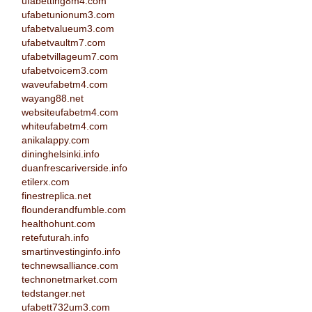
ufabetting8m4.com
ufabetunionum3.com
ufabetvalueum3.com
ufabetvaultm7.com
ufabetvillageum7.com
ufabetvoicem3.com
waveufabetm4.com
wayang88.net
websiteufabetm4.com
whiteufabetm4.com
anikalappy.com
dininghelsinki.info
duanfrescariverside.info
etilerx.com
finestreplica.net
flounderandfumble.com
healthohunt.com
retefuturah.info
smartinvestinginfo.info
technewsalliance.com
technonetmarket.com
tedstanger.net
ufabett732um3.com