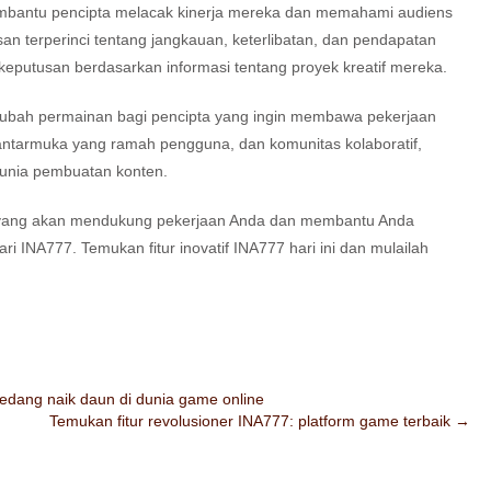
embantu pencipta melacak kinerja mereka dan memahami audiens
an terperinci tentang jangkauan, keterlibatan, dan pendapatan
utusan berdasarkan informasi tentang proyek kreatif mereka.
gubah permainan bagi pencipta yang ingin membawa pekerjaan
f, antarmuka yang ramah pengguna, dan komunitas kolaboratif,
unia pembuatan konten.
rm yang akan mendukung pekerjaan Anda dan membantu Anda
ari INA777. Temukan fitur inovatif INA777 hari ini dan mulailah
edang naik daun di dunia game online
Temukan fitur revolusioner INA777: platform game terbaik
→