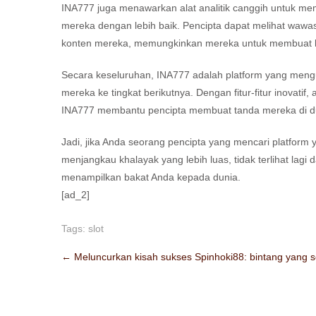
INA777 juga menawarkan alat analitik canggih untuk m
mereka dengan lebih baik. Pencipta dapat melihat wawas
konten mereka, memungkinkan mereka untuk membuat kep
Secara keseluruhan, INA777 adalah platform yang men
mereka ke tingkat berikutnya. Dengan fitur-fitur inovati
INA777 membantu pencipta membuat tanda mereka di d
Jadi, jika Anda seorang pencipta yang mencari platfo
menjangkau khalayak yang lebih luas, tidak terlihat lagi d
menampilkan bakat Anda kepada dunia.
[ad_2]
Tags:
slot
Post
←
Meluncurkan kisah sukses Spinhoki88: bintang yang s
navigation