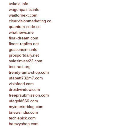
uskola.info
wagonpaints.info
waitfornext.com
clearvisionmarketing.co
quantum-code.co
whatnews.me
final-dream.com
finest-replica.net
gestioneinh.info
prosportdaily.net
salesinvest22.com
teseract.org
trendy-ama-shop.com
ufabett732m7.com
visiofood.com
droidwindow.com
freeprsubmission.com
ufagold666.com
myinteriorblog.com
bnewsindia.com
techiepick.com
bamzyshop.com