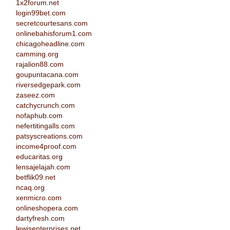
1x2forum.net
login99bet.com
secretcourtesans.com
onlinebahisforum1.com
chicagoheadline.com
camming.org
rajalion88.com
goupuntacana.com
riversedgepark.com
zaseez.com
catchycrunch.com
nofaphub.com
nefertitingalls.com
patsyscreations.com
income4proof.com
educaritas.org
lensajelajah.com
betflik09.net
ncaq.org
xenmicro.com
onlineshopera.com
dartyfresh.com
lewisenterprises.net