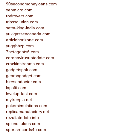
90secondmoneyloans.com
xenmicro.com
rodrovers.com
tripssolution.com
satta-king-india.com
yukigassencanada.com
articlehorizone.com
yuqqbbzp.com
7betagents6.com
coronavirusuptodate.com
crackinstreams.com
gadgetspak.com
gearsngadget.com
hireseodoctor.com
lapsfit.com
levelup-fast.com
mytreepla.net
pokersimulations.com
replicamanufactory.net
rezultate-loto.info
splendifulous.com
sportsrecords4u.com