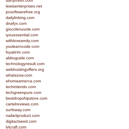
dartyfresh.com
lewisenterprises.net
pcsoftwarefree.org
dailylinking.com
dnafyx.com
giocolenuvole.com
iyouessential.com
withloveamity.com
youlearncode.com
fxyatirim.com
abbuguide.com
technologyresult.com
webhostingoffers.org
whatszow.com
ehomeamerca.com
techintendo.com
techgreenpure.com
bestdropshipstore.com
cartelreviews.com
surfsway.com
nailartproduct.com
digitactseed.com
lvlcraft.com