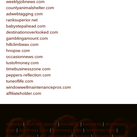
weeklyjobnews.com
countyanimalshelter.com
adwebtagging.com
ranksuperior.net
babystepahead.com
destinationoverlooked.com
gamblingamount.com
hillclimbwax.com
hnopse.com
occasionnews.com
lustofmoney.com
timebusinesszone.com
peppers-reflection.com
tuneoflife.com
windowwellmaintenancepros.com
affiliateholder.com
menuqq
|
situs pkv games
|
bandarqq
|
bandarqq
|
dominoqq
login
|
dominoqq login
|
dominoqq login
|
dominoqq login
|
dominoqq login
|
slot anti rungkat
|
murniqq
|
hematqq
|
poker