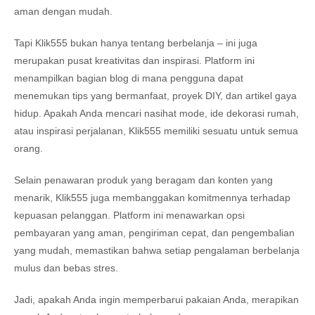
aman dengan mudah.
Tapi Klik555 bukan hanya tentang berbelanja – ini juga
merupakan pusat kreativitas dan inspirasi. Platform ini
menampilkan bagian blog di mana pengguna dapat
menemukan tips yang bermanfaat, proyek DIY, dan artikel gaya
hidup. Apakah Anda mencari nasihat mode, ide dekorasi rumah,
atau inspirasi perjalanan, Klik555 memiliki sesuatu untuk semua
orang.
Selain penawaran produk yang beragam dan konten yang
menarik, Klik555 juga membanggakan komitmennya terhadap
kepuasan pelanggan. Platform ini menawarkan opsi
pembayaran yang aman, pengiriman cepat, dan pengembalian
yang mudah, memastikan bahwa setiap pengalaman berbelanja
mulus dan bebas stres.
Jadi, apakah Anda ingin memperbarui pakaian Anda, merapikan