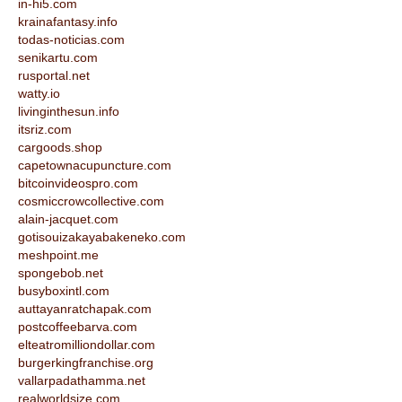
in-hi5.com
krainafantasy.info
todas-noticias.com
senikartu.com
rusportal.net
watty.io
livinginthesun.info
itsriz.com
cargoods.shop
capetownacupuncture.com
bitcoinvideospro.com
cosmiccrowcollective.com
alain-jacquet.com
gotisouizakayabakeneko.com
meshpoint.me
spongebob.net
busyboxintl.com
auttayanratchapak.com
postcoffeebarva.com
elteatromilliondollar.com
burgerkingfranchise.org
vallarpadathamma.net
realworldsize.com