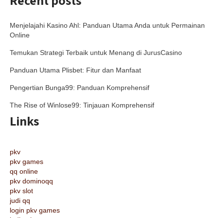
Recent posts
Menjelajahi Kasino Ahl: Panduan Utama Anda untuk Permainan
Online
Temukan Strategi Terbaik untuk Menang di JurusCasino
Panduan Utama Plisbet: Fitur dan Manfaat
Pengertian Bunga99: Panduan Komprehensif
The Rise of Winlose99: Tinjauan Komprehensif
Links
pkv
pkv games
qq online
pkv dominoqq
pkv slot
judi qq
login pkv games