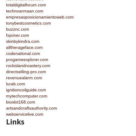
totaldigitalforum.com
technoarmaan.com
empresasposicionamientoweb.com
tonybestcosmetics.com
buzznc.com
fxjoiner.com
skinbykindra.com
alltherageface.com
codenational.com
progameexplorer.com
rockislandroastery.com
directselling-pro.com
revenuealarm.com
lurab.com
ignitioncoilguide.com
mytechcomputer.com
bioslot168.com
artsandcraftsauthority.com
webservicelive.com
Links