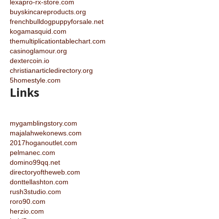
lexapro-rx-store.com
buyskincareproducts.org
frenchbulldogpuppyforsale.net
kogamasquid.com
themultiplicationtablechart.com
casinoglamour.org
dextercoin.io
christianarticledirectory.org
5homestyle.com
Links
mygamblingstory.com
majalahwekonews.com
2017hoganoutlet.com
pelmanec.com
domino99qq.net
directoryoftheweb.com
donttellashton.com
rush3studio.com
roro90.com
herzio.com