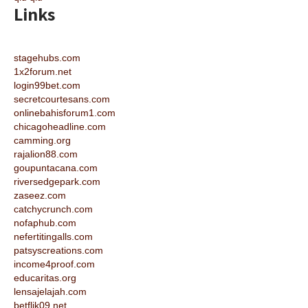
Links
stagehubs.com
1x2forum.net
login99bet.com
secretcourtesans.com
onlinebahisforum1.com
chicagoheadline.com
camming.org
rajalion88.com
goupuntacana.com
riversedgepark.com
zaseez.com
catchycrunch.com
nofaphub.com
nefertitingalls.com
patsyscreations.com
income4proof.com
educaritas.org
lensajelajah.com
betflik09.net