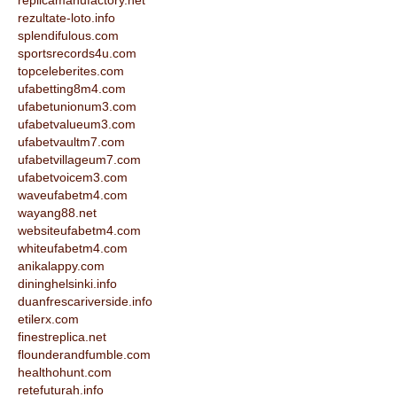
replicamanufactory.net
rezultate-loto.info
splendifulous.com
sportsrecords4u.com
topceleberites.com
ufabetting8m4.com
ufabetunionum3.com
ufabetvalueum3.com
ufabetvaultm7.com
ufabetvillageum7.com
ufabetvoicem3.com
waveufabetm4.com
wayang88.net
websiteufabetm4.com
whiteufabetm4.com
anikalappy.com
dininghelsinki.info
duanfrescariverside.info
etilerx.com
finestreplica.net
flounderandfumble.com
healthohunt.com
retefuturah.info