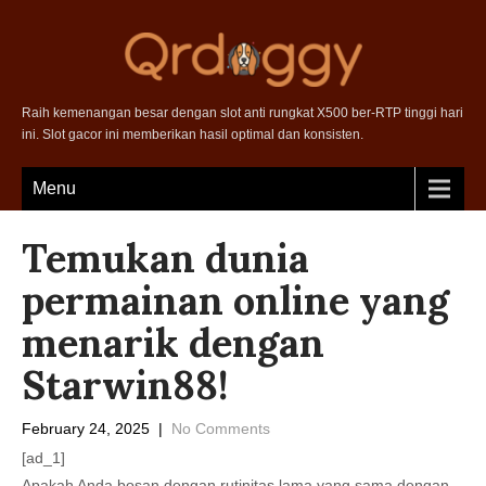
Raih kemenangan besar dengan slot anti rungkat X500 ber-RTP tinggi hari
ini. Slot gacor ini memberikan hasil optimal dan konsisten.
Menu
Temukan dunia
permainan online yang
menarik dengan
Starwin88!
February 24, 2025
|
No Comments
[ad_1]
Apakah Anda bosan dengan rutinitas lama yang sama dengan