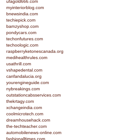
ufagold666.com
myinteriorblog.com
bnewsindia.com
techiepick.com
bamzyshop.com
pondycars.com
techonfutures.com
techoologic.com
raspberryketonescanada.org
medihealthrules.com
usathrill.com
vshapedental.com
canfandalucia.org
yourengineguide.com
nybreakings.com
outstationcabsservices.com
thekrtagy.com
xchangeindia.com
coolmicrotech.com
dreamhousehack.com
the-techteacher.com
automobilenews-online.com
fashionalltimes.com