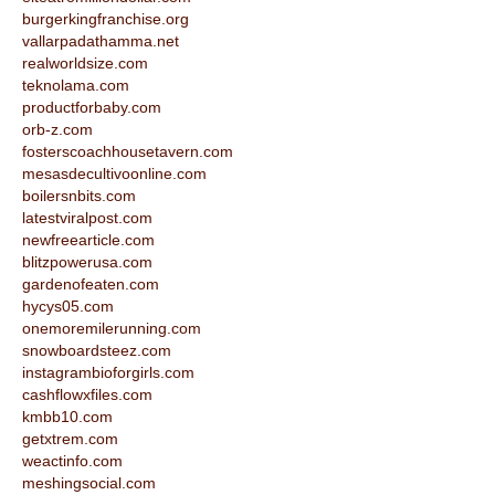
burgerkingfranchise.org
vallarpadathamma.net
realworldsize.com
teknolama.com
productforbaby.com
orb-z.com
fosterscoachhousetavern.com
mesasdecultivoonline.com
boilersnbits.com
latestviralpost.com
newfreearticle.com
blitzpowerusa.com
gardenofeaten.com
hycys05.com
onemoremilerunning.com
snowboardsteez.com
instagrambioforgirls.com
cashflowxfiles.com
kmbb10.com
getxtrem.com
weactinfo.com
meshingsocial.com