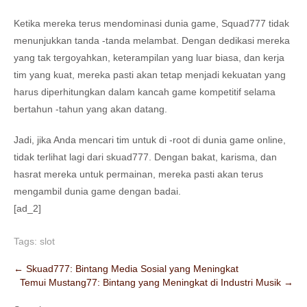
Ketika mereka terus mendominasi dunia game, Squad777 tidak
menunjukkan tanda -tanda melambat. Dengan dedikasi mereka
yang tak tergoyahkan, keterampilan yang luar biasa, dan kerja
tim yang kuat, mereka pasti akan tetap menjadi kekuatan yang
harus diperhitungkan dalam kancah game kompetitif selama
bertahun -tahun yang akan datang.
Jadi, jika Anda mencari tim untuk di -root di dunia game online,
tidak terlihat lagi dari skuad777. Dengan bakat, karisma, dan
hasrat mereka untuk permainan, mereka pasti akan terus
mengambil dunia game dengan badai.
[ad_2]
Tags:
slot
Post
←
Skuad777: Bintang Media Sosial yang Meningkat
Temui Mustang77: Bintang yang Meningkat di Industri Musik
→
navigation