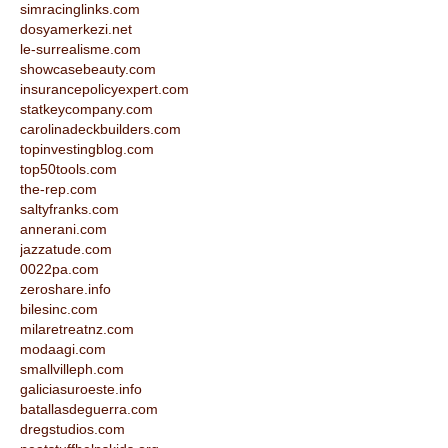
simracinglinks.com
dosyamerkezi.net
le-surrealisme.com
showcasebeauty.com
insurancepolicyexpert.com
statkeycompany.com
carolinadeckbuilders.com
topinvestingblog.com
top50tools.com
the-rep.com
saltyfranks.com
annerani.com
jazzatude.com
0022pa.com
zeroshare.info
bilesinc.com
milaretreatnz.com
modaagi.com
smallvilleph.com
galiciasuroeste.info
batallasdeguerra.com
dregstudios.com