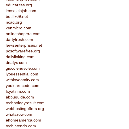
educaritas.org
lensajelajah.com
betflik09.net
ncaq.org
xenmicro.com
onlineshopera.com
dartyfresh.com
lewisenterprises.net
pcsoftwarefree.org
dailylinking.com
dnafyx.com
giocolenuvole.com
iyouessential.com
withloveamity.com
youlearncode.com
fxyatirim.com
abbuguide.com
technologyresult.com
webhostingoffers.org
whatszow.com
ehomeamerca.com
techintendo.com