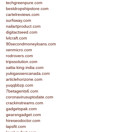
techgreenpure.com
bestdropshipstore.com
cartelreviews.com
surfsway.com
nailartproduct.com
digitactseed.com
lvlcraft.com
90secondmoneyloans.com
xenmicro.com
rodrovers.com
tripssolution.com
satta-king-india.com
yukigassencanada.com
articlehorizone.com
yuqqbbzp.com
7betagents6.com
coronavirusuptodate.com
crackinstreams.com
gadgetspak.com
gearsngadget.com
hireseodoctor.com
lapsfit.com