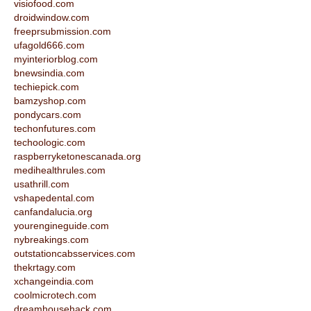
visiofood.com
droidwindow.com
freeprsubmission.com
ufagold666.com
myinteriorblog.com
bnewsindia.com
techiepick.com
bamzyshop.com
pondycars.com
techonfutures.com
techoologic.com
raspberryketonescanada.org
medihealthrules.com
usathrill.com
vshapedental.com
canfandalucia.org
yourengineguide.com
nybreakings.com
outstationcabsservices.com
thekrtagy.com
xchangeindia.com
coolmicrotech.com
dreamhousehack.com