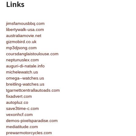
Links
jimsfamousbbq.com
libertywalk-usa.com
australiamovie.net
gizmobird.co.uk
mp3djsong.com
coursdanglaistoulouse.com
neptunuslex.com
auguri-di-natale.info
michelewatch.us
omega--watches.us
breitling-watches.us
tgarnettcentrallautoads.com
fixadvert.com
autopluz.co
save3time-c.com
vexonhcf.com
demos-pixelsparadise.com
mediatitude.com
prewarmotorcycles.com