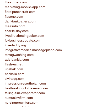
thearguer.com
marketing-mobile-app.com
floralpunchcraft.com
fiasone.com
danktankbattery.com
mealudo.com
charlie-day.com
livedirectbettingpoker.com
foxbusinessupdate.com
lovedaddy.org
integrativemedicalmassageplano.com
mrrugwashing.com
acb-bankia.com
flash-es.net
upshak.com
backsilo.com
siviralqq.com
impressionresorthoian.com
bestfreakingclothesever.com
falling-film-evaporator.com
sumuslawfirm.com
nursingprowriters.com