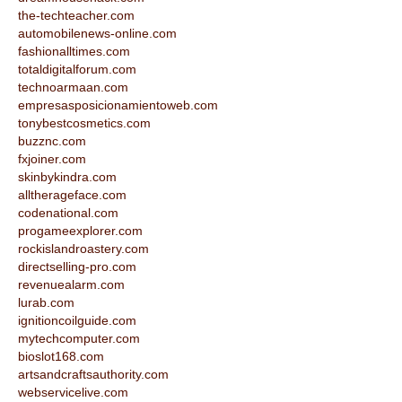
the-techteacher.com
automobilenews-online.com
fashionalltimes.com
totaldigitalforum.com
technoarmaan.com
empresasposicionamientoweb.com
tonybestcosmetics.com
buzznc.com
fxjoiner.com
skinbykindra.com
alltherageface.com
codenational.com
progameexplorer.com
rockislandroastery.com
directselling-pro.com
revenuealarm.com
lurab.com
ignitioncoilguide.com
mytechcomputer.com
bioslot168.com
artsandcraftsauthority.com
webservicelive.com