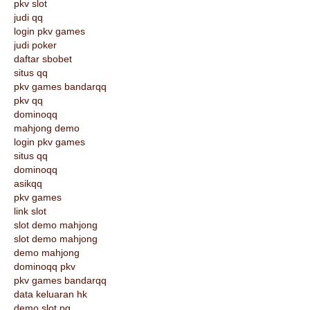
pkv slot
judi qq
login pkv games
judi poker
daftar sbobet
situs qq
pkv games bandarqq
pkv qq
dominoqq
mahjong demo
login pkv games
situs qq
dominoqq
asikqq
pkv games
link slot
slot demo mahjong
slot demo mahjong
demo mahjong
dominoqq pkv
pkv games bandarqq
data keluaran hk
demo slot pg