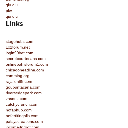
qiu qiu
pkv
qiu qiu
Links
stagehubs.com
1x2forum.net
login99bet.com
secretcourtesans.com
onlinebahisforum1.com
chicagoheadline.com
camming.org
rajalion88.com
goupuntacana.com
riversedgepark.com
zaseez.com
catchycrunch.com
nofaphub.com
nefertitingalls.com
patsyscreations.com
income4proof.com