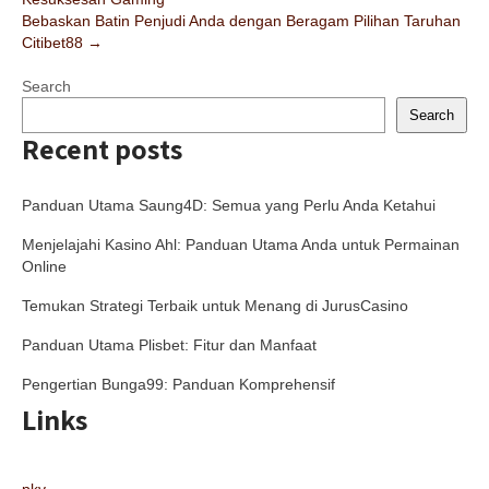
navigation
Bebaskan Batin Penjudi Anda dengan Beragam Pilihan Taruhan
Citibet88
→
Search
Search
Recent posts
Panduan Utama Saung4D: Semua yang Perlu Anda Ketahui
Menjelajahi Kasino Ahl: Panduan Utama Anda untuk Permainan
Online
Temukan Strategi Terbaik untuk Menang di JurusCasino
Panduan Utama Plisbet: Fitur dan Manfaat
Pengertian Bunga99: Panduan Komprehensif
Links