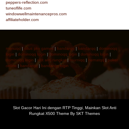
peppers-reflection.com
tuneoflife.com
windowwellmaintenancepros.com
affiliateholder.com
menuqq
|
situs pkv games
|
bandarqq
|
bandarqq
|
dominoqq
login
|
dominoqq login
|
dominoqq login
|
dominoqq login
|
dominoqq login
|
slot anti rungkat
|
murniqq
|
hematqq
|
poker
online
|
bandarqq
|
bandarqq login
Slot Gacor Hari Ini dengan RTP Tinggi, Mainkan Slot Anti
Rungkat X500 Theme By SKT Themes