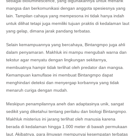
sebagai bioluminescence, yang digunakannya untuk menarik
mangsa dan berkomunikasi dengan anggota spesiesnya yang
lain. Tampilan cahaya yang mempesona ini tidak hanya indah
untuk dilihat tetapi juga memiliki tujuan praktis di kedalaman laut
yang gelap, dimana jarak pandang terbatas.
Selain kemampuannya yang bercahaya, Bintangmpo juga ahli
dalam penyamaran. Makhluk ini mampu mengubah warna dan
tekstur agar menyatu dengan lingkungan sekitarnya,
membuatnya hampir tidak terlihat oleh predator dan mangsa.
Kemampuan kamuflase ini membuat Bintangmpo dapat
menghindari deteksi dan menyergap korbannya yang tidak
menaruh curiga dengan mudah.
Meskipun penampilannya aneh dan adaptasinya unik, sangat
sedikit yang diketahui tentang perilaku dan biologi Bintangmpo.
Makhluk misterius ini jarang terlihat oleh manusia karena
berada di kedalaman hingga 1.000 meter di bawah permukaan
laut. Akibatnya, para ilmuwan mempunyai kesempatan terbatas