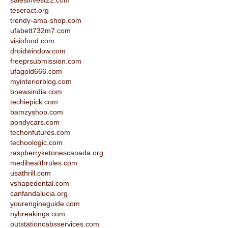
salesinvest22.com
teseract.org
trendy-ama-shop.com
ufabett732m7.com
visiofood.com
droidwindow.com
freeprsubmission.com
ufagold666.com
myinteriorblog.com
bnewsindia.com
techiepick.com
bamzyshop.com
pondycars.com
techonfutures.com
techoologic.com
raspberryketonescanada.org
medihealthrules.com
usathrill.com
vshapedental.com
canfandalucia.org
yourengineguide.com
nybreakings.com
outstationcabsservices.com