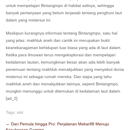
untuk mempelajari Bintangmpo di habitat aslinya, sehingga
banyak pertanyaan yang belum terjawab tentang penghuni laut
dalam yang misterius ini.
Meskipun kurangnya informasi tentang Bintangmpo, satu hal
yang jelas: makhluk aneh dan cantik ini merupakan bukti
keanekaragaman kehidupan luar biasa yang ada di laut dalam.
Ketika para ilmuwan terus mengeksplorasi dan mempelajari
kedalaman lautan, kemungkinan besar akan ada lebih banyak
penemuan tentang makhluk menakjubkan yang menyebut dunia
misterius ini sebagai rumah mereka. Dan siapa yang tahu
makhluk aneh dan menakjubkan lainnya, seperti Bintangmpo,
mungkin menunggu untuk ditemukan di kedalaman laut dalam.
[ad_2]
Tags:
slot
Post
←
Dari Pemula hingga Pro: Perjalanan Mekar88 Menuju
Kesuksesan Gaming