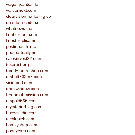
wagonpaints.info
waitfornext.com
clearvisionmarketing.co
quantum-code.co
whatnews.me
final-dream.com
finest-replica.net
gestioneinh.info
prosportdaily.net
salesinvest22.com
teseract.org
trendy-ama-shop.com
ufabett732m7.com
visiofood.com
droidwindow.com
freeprsubmission.com
ufagold666.com
myinteriorblog.com
bnewsindia.com
techiepick.com
bamzyshop.com
pondycars.com