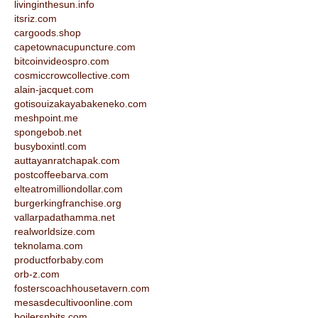
livinginthesun.info
itsriz.com
cargoods.shop
capetownacupuncture.com
bitcoinvideospro.com
cosmiccrowcollective.com
alain-jacquet.com
gotisouizakayabakeneko.com
meshpoint.me
spongebob.net
busyboxintl.com
auttayanratchapak.com
postcoffeebarva.com
elteatromilliondollar.com
burgerkingfranchise.org
vallarpadathamma.net
realworldsize.com
teknolama.com
productforbaby.com
orb-z.com
fosterscoachhousetavern.com
mesasdecultivoonline.com
boilersnbits.com