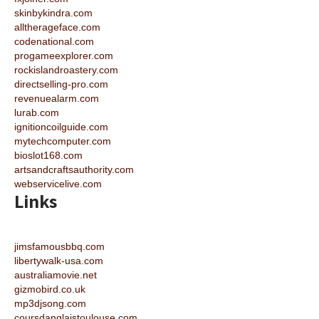
skinbykindra.com
alltherageface.com
codenational.com
progameexplorer.com
rockislandroastery.com
directselling-pro.com
revenuealarm.com
lurab.com
ignitioncoilguide.com
mytechcomputer.com
bioslot168.com
artsandcraftsauthority.com
webservicelive.com
Links
jimsfamousbbq.com
libertywalk-usa.com
australiamovie.net
gizmobird.co.uk
mp3djsong.com
coursdanglaistoulouse.com