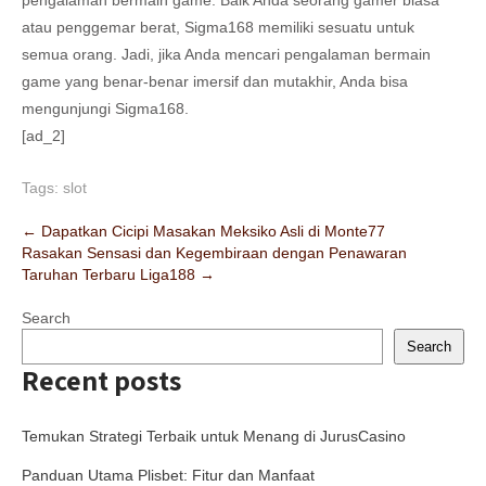
pengalaman bermain game. Baik Anda seorang gamer biasa
atau penggemar berat, Sigma168 memiliki sesuatu untuk
semua orang. Jadi, jika Anda mencari pengalaman bermain
game yang benar-benar imersif dan mutakhir, Anda bisa
mengunjungi Sigma168.
[ad_2]
Tags:
slot
Post
←
Dapatkan Cicipi Masakan Meksiko Asli di Monte77
Rasakan Sensasi dan Kegembiraan dengan Penawaran
navigation
Taruhan Terbaru Liga188
→
Search
Search
Recent posts
Temukan Strategi Terbaik untuk Menang di JurusCasino
Panduan Utama Plisbet: Fitur dan Manfaat