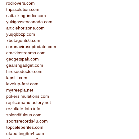
rodrovers.com
tripssolution.com
satta-king-india.com
yukigassencanada.com
articlehorizone.com
yuqqbbzp.com
7betagents6.com
coronavirusuptodate.com
crackinstreams.com
gadgetspak.com
gearsngadget.com
hireseodoctor.com
lapsfit.com
levelup-fast.com
mytreepla.net
pokersimulations.com
replicamanufactory.net
rezultate-loto.info
splendifulous.com
sportsrecords4u.com
topceleberites.com
ufabetting8m4.com