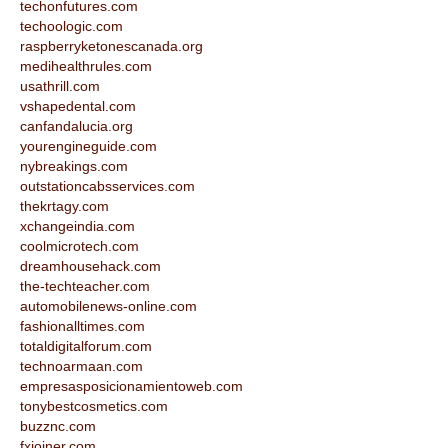
techonfutures.com
techoologic.com
raspberryketonescanada.org
medihealthrules.com
usathrill.com
vshapedental.com
canfandalucia.org
yourengineguide.com
nybreakings.com
outstationcabsservices.com
thekrtagy.com
xchangeindia.com
coolmicrotech.com
dreamhousehack.com
the-techteacher.com
automobilenews-online.com
fashionalltimes.com
totaldigitalforum.com
technoarmaan.com
empresasposicionamientoweb.com
tonybestcosmetics.com
buzznc.com
fxjoiner.com