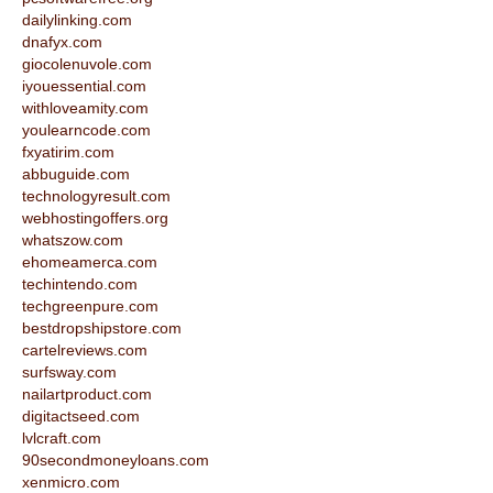
dailylinking.com
dnafyx.com
giocolenuvole.com
iyouessential.com
withloveamity.com
youlearncode.com
fxyatirim.com
abbuguide.com
technologyresult.com
webhostingoffers.org
whatszow.com
ehomeamerca.com
techintendo.com
techgreenpure.com
bestdropshipstore.com
cartelreviews.com
surfsway.com
nailartproduct.com
digitactseed.com
lvlcraft.com
90secondmoneyloans.com
xenmicro.com