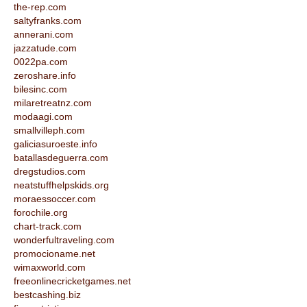
the-rep.com
saltyfranks.com
annerani.com
jazzatude.com
0022pa.com
zeroshare.info
bilesinc.com
milaretreatnz.com
modaagi.com
smallvilleph.com
galiciasuroeste.info
batallasdeguerra.com
dregstudios.com
neatstuffhelpskids.org
moraessoccer.com
forochile.org
chart-track.com
wonderfultraveling.com
promocioname.net
wimaxworld.com
freeonlinecricketgames.net
bestcashing.biz