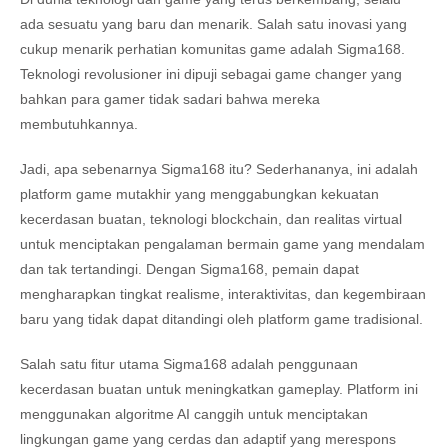
ada sesuatu yang baru dan menarik. Salah satu inovasi yang
cukup menarik perhatian komunitas game adalah Sigma168.
Teknologi revolusioner ini dipuji sebagai game changer yang
bahkan para gamer tidak sadari bahwa mereka
membutuhkannya.
Jadi, apa sebenarnya Sigma168 itu? Sederhananya, ini adalah
platform game mutakhir yang menggabungkan kekuatan
kecerdasan buatan, teknologi blockchain, dan realitas virtual
untuk menciptakan pengalaman bermain game yang mendalam
dan tak tertandingi. Dengan Sigma168, pemain dapat
mengharapkan tingkat realisme, interaktivitas, dan kegembiraan
baru yang tidak dapat ditandingi oleh platform game tradisional.
Salah satu fitur utama Sigma168 adalah penggunaan
kecerdasan buatan untuk meningkatkan gameplay. Platform ini
menggunakan algoritme AI canggih untuk menciptakan
lingkungan game yang cerdas dan adaptif yang merespons