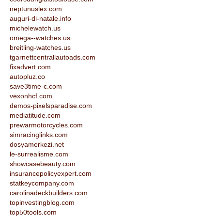
neptunuslex.com
auguri-di-natale.info
michelewatch.us
omega--watches.us
breitling-watches.us
tgarnettcentrallautoads.com
fixadvert.com
autopluz.co
save3time-c.com
vexonhcf.com
demos-pixelsparadise.com
mediatitude.com
prewarmotorcycles.com
simracinglinks.com
dosyamerkezi.net
le-surrealisme.com
showcasebeauty.com
insurancepolicyexpert.com
statkeycompany.com
carolinadeckbuilders.com
topinvestingblog.com
top50tools.com