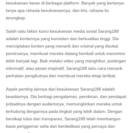
kesuksesan besar di berbagai platform. Banyak yang bertanya-
tanya apa rahasia kesuksesannya, dan kini, rahasia itu
terungkap.
Salah satu faktor kunci kesuksesan media sosial Sarang188
adalah kontennya yang konsisten dan berkualitas tinggi. Dia
menciptakan konten yang menarik dan orisinal yang disukai
pemirsanya, membuat mereka datang kembali untuk menonton
lebih banyak lagi. Baik melalui video yang menghibur, postingan
informatif, atau pesan inspiratif, Sarang188 tahu cara menarik
perhatian pengikutnya dan membuat mereka tetap terlibat.
Aspek penting lainnya dari kesuksesan Sarang188 adalah
keasliannya. Dia berbagi pengalaman, pemikiran, dan pendapat
pribadinya dengan audiensnya, memungkinkan mereka untuk
terhubung dengannya pada tingkat yang lebih dalam. Dengan
bersikap tulus dan transparan, Sarang188 telah membangun
basis penggemar setia dan berdedikasi yang percaya dan