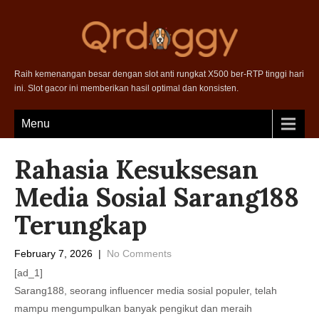
Raih kemenangan besar dengan slot anti rungkat X500 ber-RTP tinggi hari
ini. Slot gacor ini memberikan hasil optimal dan konsisten.
Menu
Rahasia Kesuksesan
Media Sosial Sarang188
Terungkap
February 7, 2026
|
No Comments
[ad_1]
Sarang188, seorang influencer media sosial populer, telah
mampu mengumpulkan banyak pengikut dan meraih