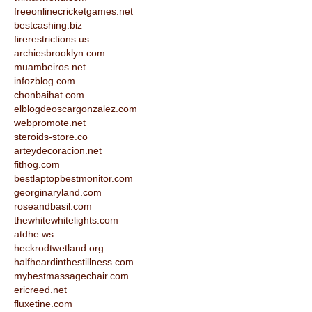
freeonlinecricketgames.net
bestcashing.biz
firerestrictions.us
archiesbrooklyn.com
muambeiros.net
infozblog.com
chonbaihat.com
elblogdeoscargonzalez.com
webpromote.net
steroids-store.co
arteydecoracion.net
fithog.com
bestlaptopbestmonitor.com
georginaryland.com
roseandbasil.com
thewhitewhitelights.com
atdhe.ws
heckrodtwetland.org
halfheardinthestillness.com
mybestmassagechair.com
ericreed.net
fluxetine.com