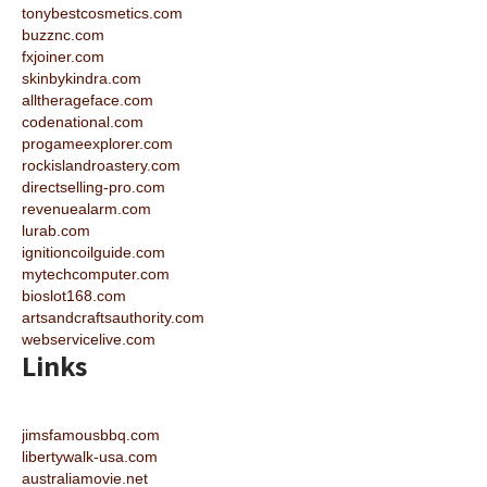
tonybestcosmetics.com
buzznc.com
fxjoiner.com
skinbykindra.com
alltherageface.com
codenational.com
progameexplorer.com
rockislandroastery.com
directselling-pro.com
revenuealarm.com
lurab.com
ignitioncoilguide.com
mytechcomputer.com
bioslot168.com
artsandcraftsauthority.com
webservicelive.com
Links
jimsfamousbbq.com
libertywalk-usa.com
australiamovie.net