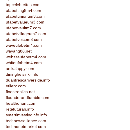
topceleberites.com
ufabetting8m4.com
ufabetunionum3.com
ufabetvalueum3.com
ufabetvaultm7.com
ufabetvillageum7.com
ufabetvoicem3.com
waveufabetm4.com
wayang88.net
websiteufabetm4.com
whiteufabetm4.com
anikalappy.com
dininghelsinki.info
duanfrescariverside.info
etilerx.com
finestreplica.net
flounderandfumble.com
healthohunt.com
retefuturah.info
smartinvestinginfo.info
technewsalliance.com
technonetmarket.com