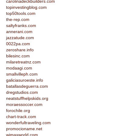
carolinadeckbuilders.com
topinvestingblog.com
top50tools.com
the-rep.com
saltyfranks.com
annerani.com
jazzatude.com
0022pa.com
zeroshare.info
bilesinc.com
milaretreatnz.com
modaagi.com
smallvilleph.com
galiciasuroeste.info
batallasdeguerra.com
dregstudios.com
neatstuffhelpskids.org
moraessoccer.com
forochile.org
chart-track.com
wonderfultraveling.com
promocioname.net
wimaxworld.com