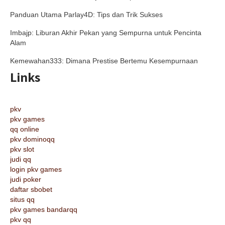
Panduan Utama Parlay4D: Tips dan Trik Sukses
Imbajp: Liburan Akhir Pekan yang Sempurna untuk Pencinta
Alam
Kemewahan333: Dimana Prestise Bertemu Kesempurnaan
Links
pkv
pkv games
qq online
pkv dominoqq
pkv slot
judi qq
login pkv games
judi poker
daftar sbobet
situs qq
pkv games bandarqq
pkv qq