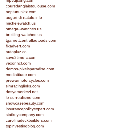
mp3djsong.com
coursdanglaistoulouse.com
neptunuslex.com
auguri-di-natale.info
michelewatch.us
omega--watches.us
breitling-watches.us
tgarnettcentrallautoads.com
fixadvert.com
autopluz.co
save3time-c.com
vexonhcf.com
demos-pixelsparadise.com
mediatitude.com
prewarmotorcycles.com
simracinglinks.com
dosyamerkezi.net
le-surrealisme.com
showcasebeauty.com
insurancepolicyexpert.com
statkeycompany.com
carolinadeckbuilders.com
topinvestingblog.com