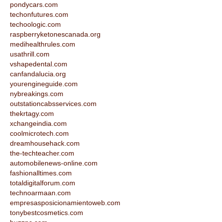
pondycars.com
techonfutures.com
techoologic.com
raspberryketonescanada.org
medihealthrules.com
usathrill.com
vshapedental.com
canfandalucia.org
yourengineguide.com
nybreakings.com
outstationcabsservices.com
thekrtagy.com
xchangeindia.com
coolmicrotech.com
dreamhousehack.com
the-techteacher.com
automobilenews-online.com
fashionalltimes.com
totaldigitalforum.com
technoarmaan.com
empresasposicionamientoweb.com
tonybestcosmetics.com