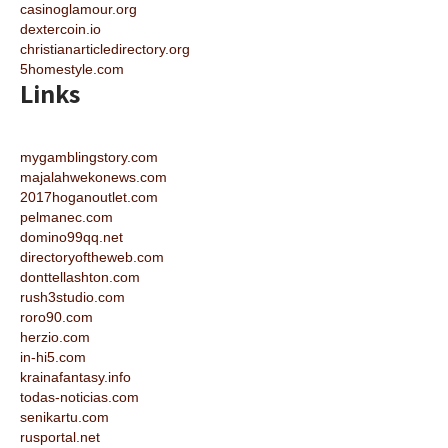
casinoglamour.org
dextercoin.io
christianarticledirectory.org
5homestyle.com
Links
mygamblingstory.com
majalahwekonews.com
2017hoganoutlet.com
pelmanec.com
domino99qq.net
directoryoftheweb.com
donttellashton.com
rush3studio.com
roro90.com
herzio.com
in-hi5.com
krainafantasy.info
todas-noticias.com
senikartu.com
rusportal.net