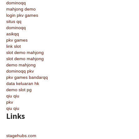
dominoqq
mahjong demo
login pkv games
situs qq
dominoqq
asikqq
pkv games
link slot
slot demo mahjong
slot demo mahjong
demo mahjong
dominoqq pkv
pkv games bandarqq
data keluaran hk
demo slot pg
qiu qiu
pkv
qiu qiu
Links
stagehubs.com