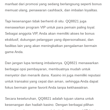
manfaat dari promosi yang sedang berlangsung seperti bonus
memuat ulang, penawaran cashback, dan imbalan loyalitas.
Tapi kesenangan tidak berhenti di situ. QQ8821 juga
menawarkan program VIP untuk para pemain paling loyal.
Sebagai anggota VIP, Anda akan memiliki akses ke bonus
eksklusif, dukungan pelanggan yang dipersonalisasi, dan
fasilitas lain yang akan meningkatkan pengalaman bermain
game Anda.
Dan jangan lupa tentang imbalannya. QQ8821 menawarkan
berbagai opsi pembayaran, membuatnya mudah untuk
menyetor dan menarik dana. Kasino ini juga memiliki reputasi
untuk transaksi yang cepat dan aman, sehingga Anda dapat
fokus bermain game favorit Anda tanpa kekhawatiran.
Secara keseluruhan, QQ8821 adalah tujuan utama untuk
kesenangan dan hadiah kasino. Dengan berbagai pilihan