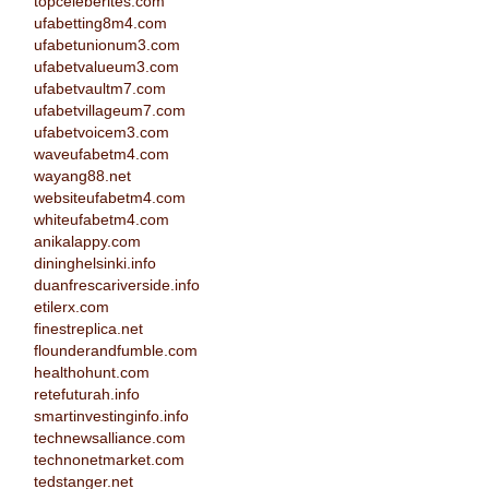
topceleberites.com
ufabetting8m4.com
ufabetunionum3.com
ufabetvalueum3.com
ufabetvaultm7.com
ufabetvillageum7.com
ufabetvoicem3.com
waveufabetm4.com
wayang88.net
websiteufabetm4.com
whiteufabetm4.com
anikalappy.com
dininghelsinki.info
duanfrescariverside.info
etilerx.com
finestreplica.net
flounderandfumble.com
healthohunt.com
retefuturah.info
smartinvestinginfo.info
technewsalliance.com
technonetmarket.com
tedstanger.net