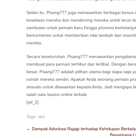
Selain itu, Pisang777 juga menawarkan berbagai bonu
kesetiaan mereka dan mendorong mereka untuk terus da
sambutan untuk pemain baru hingga promosi berkelanju
berkomitmen untuk memberikan nilai tambah dan insen
mereka.
Secara keseluruhan, Pisang777 menawarkan pengalama
membuat para pemain terhibur dan terlibat. Dengan bera
besar, Pisang777 adalah pilihan utama bagi siapa saja
rumah mereka sendiri. Apakah Anda seorang pemain pro
sesuatu untuk ditawarkan kepada Anda. Jadi mengapa ti
salah satu kasino online terbaik.
[ad_2]
Tags:
slot
Post
←
Dampak Advokasi Rajajp terhadap Kehidupan Berkela
Bagaimana L