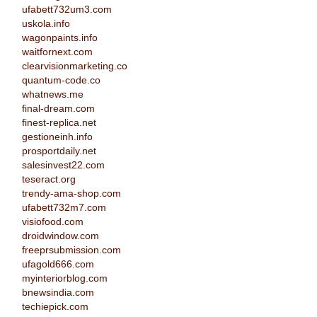
ufabett732um3.com
uskola.info
wagonpaints.info
waitfornext.com
clearvisionmarketing.co
quantum-code.co
whatnews.me
final-dream.com
finest-replica.net
gestioneinh.info
prosportdaily.net
salesinvest22.com
teseract.org
trendy-ama-shop.com
ufabett732m7.com
visiofood.com
droidwindow.com
freeprsubmission.com
ufagold666.com
myinteriorblog.com
bnewsindia.com
techiepick.com