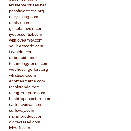
lewisenterprises.net
pcsoftwarefree.org
dailylinking.com
dnafyx.com
giocolenuvole.com
iyouessential.com
withloveamity.com
youlearncode.com
fxyatirim.com
abbuguide.com
technologyresult.com
webhostingoffers.org
whatszow.com
ehomeamerca.com
techintendo.com
techgreenpure.com
bestdropshipstore.com
cartelreviews.com
surfsway.com
nailartproduct.com
digitactseed.com
lvlcraft.com