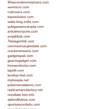
90secondmoneyloans.com
xenmicro.com
rodrovers.com
tripssolution.com
satta-king-india.com
yukigassencanada.com
articlehorizone.com
yuqqbbzp.com
7betagents6.com
coronavirusuptodate.com
crackinstreams.com
gadgetspak.com
gearsngadget.com
hireseodoctor.com
lapsfit.com
levelup-fast.com
mytreepla.net
pokersimulations.com
replicamanufactory.net
rezultate-loto.info
splendifulous.com
sportsrecords4u.com