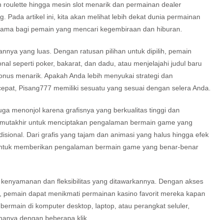
n roulette hingga mesin slot menarik dan permainan dealer
 Pada artikel ini, kita akan melihat lebih dekat dunia permainan
utama bagi pemain yang mencari kegembiraan dan hiburan.
annya yang luas. Dengan ratusan pilihan untuk dipilih, pemain
al seperti poker, bakarat, dan dadu, atau menjelajahi judul baru
onus menarik. Apakah Anda lebih menyukai strategi dan
 cepat, Pisang777 memiliki sesuatu yang sesuai dengan selera Anda.
ga menonjol karena grafisnya yang berkualitas tinggi dan
gi mutakhir untuk menciptakan pengalaman bermain game yang
isional. Dari grafis yang tajam dan animasi yang halus hingga efek
ang untuk memberikan pengalaman bermain game yang benar-benar
kenyamanan dan fleksibilitas yang ditawarkannya. Dengan akses
, pemain dapat menikmati permainan kasino favorit mereka kapan
ermain di komputer desktop, laptop, atau perangkat seluler,
anya dengan beberapa klik.