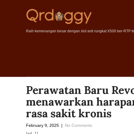
Raih kemenangan besar dengan slot anti rungkat X500 ber-RTP tingg
Perawatan Baru Revo
menawarkan harapa
rasa sakit kronis
February 9, 2025
|
No Comments
[ad_1]