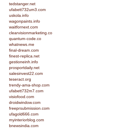
tedstanger.net
ufabett732um3.com
uskola.info
wagonpaints.info
waitfornext.com
clearvisionmarketing.co
quantum-code.co
whatnews.me
final-dream.com
finest-replica.net
gestioneinh.info
prosportdaily.net
salesinvest22.com
teseract.org
trendy-ama-shop.com
ufabett732m7.com
visiofood.com
droidwindow.com
freeprsubmission.com
ufagold666.com
myinteriorblog.com
bnewsindia.com