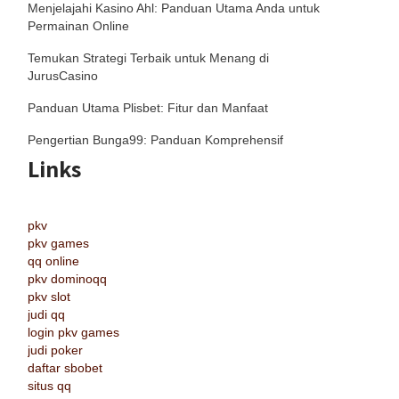
Menjelajahi Kasino Ahl: Panduan Utama Anda untuk
Permainan Online
Temukan Strategi Terbaik untuk Menang di
JurusCasino
Panduan Utama Plisbet: Fitur dan Manfaat
Pengertian Bunga99: Panduan Komprehensif
Links
pkv
pkv games
qq online
pkv dominoqq
pkv slot
judi qq
login pkv games
judi poker
daftar sbobet
situs qq