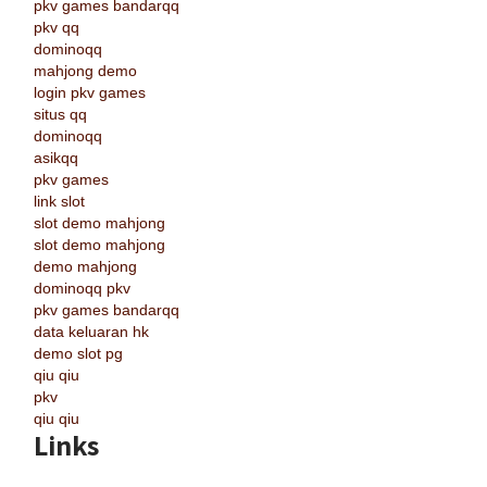
pkv games bandarqq
pkv qq
dominoqq
mahjong demo
login pkv games
situs qq
dominoqq
asikqq
pkv games
link slot
slot demo mahjong
slot demo mahjong
demo mahjong
dominoqq pkv
pkv games bandarqq
data keluaran hk
demo slot pg
qiu qiu
pkv
qiu qiu
Links