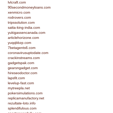
lvlcraft.com
90secondmoneyloans.com
xenmicro.com
rodrovers.com
tripssolution.com
satta-king-india.com
yukigassencanada.com
articlehorizone.com
yuqqbbzp.com
7betagents6.com
coronavirusuptodate.com
crackinstreams.com
gadgetspak.com
gearsngadget.com
hireseodoctor.com
lapsfit.com
levelup-fast.com
mytreepla.net
pokersimulations.com
replicamanufactory.net
rezultate-loto.info
splendifulous.com