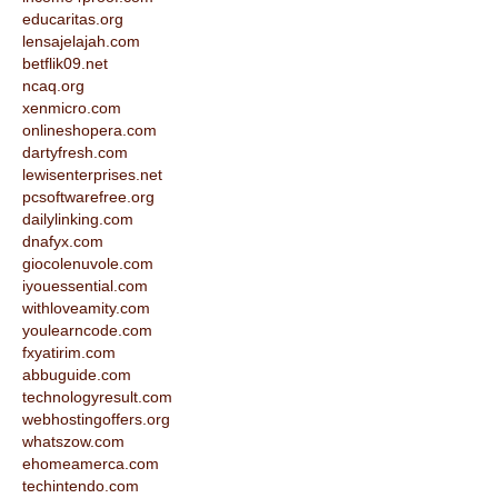
educaritas.org
lensajelajah.com
betflik09.net
ncaq.org
xenmicro.com
onlineshopera.com
dartyfresh.com
lewisenterprises.net
pcsoftwarefree.org
dailylinking.com
dnafyx.com
giocolenuvole.com
iyouessential.com
withloveamity.com
youlearncode.com
fxyatirim.com
abbuguide.com
technologyresult.com
webhostingoffers.org
whatszow.com
ehomeamerca.com
techintendo.com