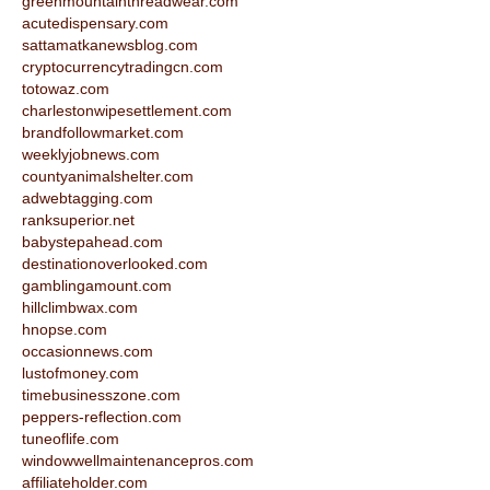
greenmountainthreadwear.com
acutedispensary.com
sattamatkanewsblog.com
cryptocurrencytradingcn.com
totowaz.com
charlestonwipesettlement.com
brandfollowmarket.com
weeklyjobnews.com
countyanimalshelter.com
adwebtagging.com
ranksuperior.net
babystepahead.com
destinationoverlooked.com
gamblingamount.com
hillclimbwax.com
hnopse.com
occasionnews.com
lustofmoney.com
timebusinesszone.com
peppers-reflection.com
tuneoflife.com
windowwellmaintenancepros.com
affiliateholder.com