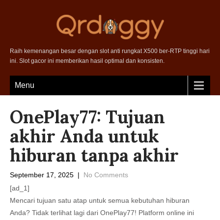
Raih kemenangan besar dengan slot anti rungkat X500 ber-RTP tinggi hari
ini. Slot gacor ini memberikan hasil optimal dan konsisten.
Menu
OnePlay77: Tujuan
akhir Anda untuk
hiburan tanpa akhir
September 17, 2025
|
No Comments
[ad_1]
Mencari tujuan satu atap untuk semua kebutuhan hiburan
Anda? Tidak terlihat lagi dari OnePlay77! Platform online ini