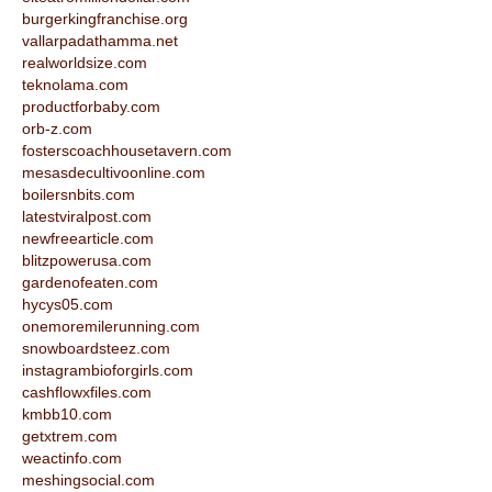
burgerkingfranchise.org
vallarpadathamma.net
realworldsize.com
teknolama.com
productforbaby.com
orb-z.com
fosterscoachhousetavern.com
mesasdecultivoonline.com
boilersnbits.com
latestviralpost.com
newfreearticle.com
blitzpowerusa.com
gardenofeaten.com
hycys05.com
onemoremilerunning.com
snowboardsteez.com
instagrambioforgirls.com
cashflowxfiles.com
kmbb10.com
getxtrem.com
weactinfo.com
meshingsocial.com