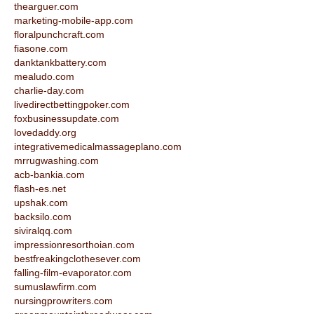
thearguer.com
marketing-mobile-app.com
floralpunchcraft.com
fiasone.com
danktankbattery.com
mealudo.com
charlie-day.com
livedirectbettingpoker.com
foxbusinessupdate.com
lovedaddy.org
integrativemedicalmassageplano.com
mrrugwashing.com
acb-bankia.com
flash-es.net
upshak.com
backsilo.com
siviralqq.com
impressionresorthoian.com
bestfreakingclothesever.com
falling-film-evaporator.com
sumuslawfirm.com
nursingprowriters.com