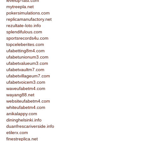
levelup-fast.com
mytreepla.net
pokersimulations.com
replicamanufactory.net
rezultate-loto.info
splendifulous.com
sportsrecords4u.com
topceleberites.com
ufabetting8m4.com
ufabetunionum3.com
ufabetvalueum3.com
ufabetvaultm7.com
ufabetvillageum7.com
ufabetvoicem3.com
waveufabetm4.com
wayang88.net
websiteufabetm4.com
whiteufabetm4.com
anikalappy.com
dininghelsinki.info
duanfrescariverside.info
etilerx.com
finestreplica.net