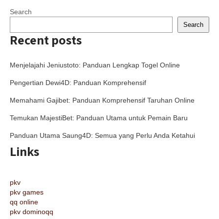
Search
Search
Recent posts
Menjelajahi Jeniustoto: Panduan Lengkap Togel Online
Pengertian Dewi4D: Panduan Komprehensif
Memahami Gajibet: Panduan Komprehensif Taruhan Online
Temukan MajestiBet: Panduan Utama untuk Pemain Baru
Panduan Utama Saung4D: Semua yang Perlu Anda Ketahui
Links
pkv
pkv games
qq online
pkv dominoqq