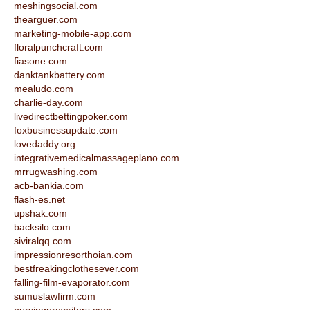
meshingsocial.com
thearguer.com
marketing-mobile-app.com
floralpunchcraft.com
fiasone.com
danktankbattery.com
mealudo.com
charlie-day.com
livedirectbettingpoker.com
foxbusinessupdate.com
lovedaddy.org
integrativemedicalmassageplano.com
mrrugwashing.com
acb-bankia.com
flash-es.net
upshak.com
backsilo.com
siviralqq.com
impressionresorthoian.com
bestfreakingclothesever.com
falling-film-evaporator.com
sumuslawfirm.com