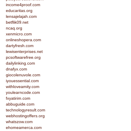
income4proof.com
educaritas.org
lensajelajah.com
betflik09.net
ncaq.org
xenmicro.com
onlineshopera.com
dartyfresh.com
lewisenterprises.net
pcsoftwarefree.org
dailylinking.com
dnafyx.com
giocolenuvole.com
iyouessential.com
withloveamity.com
youlearncode.com
fxyatirim.com
abbuguide.com
technologyresult.com
webhostingoffers.org
whatszow.com
ehomeamerca.com