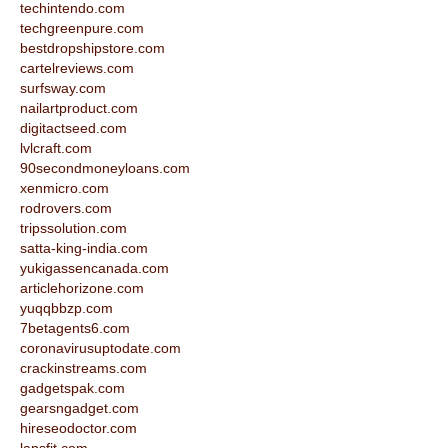
techintendo.com
techgreenpure.com
bestdropshipstore.com
cartelreviews.com
surfsway.com
nailartproduct.com
digitactseed.com
lvlcraft.com
90secondmoneyloans.com
xenmicro.com
rodrovers.com
tripssolution.com
satta-king-india.com
yukigassencanada.com
articlehorizone.com
yuqqbbzp.com
7betagents6.com
coronavirusuptodate.com
crackinstreams.com
gadgetspak.com
gearsngadget.com
hireseodoctor.com