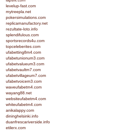
lapsfit.com
levelup-fast.com
mytreepla.net
pokersimulations.com
replicamanufactory.net
rezultate-loto.info
splendifulous.com
sportsrecords4u.com
topceleberites.com
ufabetting8m4.com
ufabetunionum3.com
ufabetvalueum3.com
ufabetvaultm7.com
ufabetvillageum7.com
ufabetvoicem3.com
waveufabetm4.com
wayang88.net
websiteufabetm4.com
whiteufabetm4.com
anikalappy.com
dininghelsinki.info
duanfrescariverside.info
etilerx.com