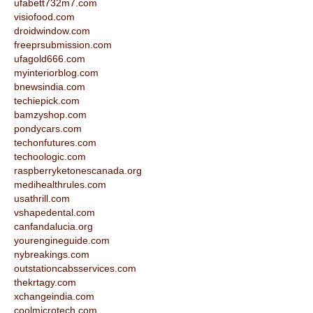
ufabett732m7.com
visiofood.com
droidwindow.com
freeprsubmission.com
ufagold666.com
myinteriorblog.com
bnewsindia.com
techiepick.com
bamzyshop.com
pondycars.com
techonfutures.com
techoologic.com
raspberryketonescanada.org
medihealthrules.com
usathrill.com
vshapedental.com
canfandalucia.org
yourengineguide.com
nybreakings.com
outstationcabsservices.com
thekrtagy.com
xchangeindia.com
coolmicrotech.com