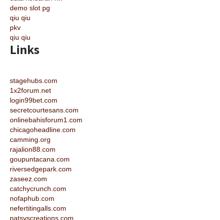
demo slot pg
qiu qiu
pkv
qiu qiu
Links
stagehubs.com
1x2forum.net
login99bet.com
secretcourtesans.com
onlinebahisforum1.com
chicagoheadline.com
camming.org
rajalion88.com
goupuntacana.com
riversedgepark.com
zaseez.com
catchycrunch.com
nofaphub.com
nefertitingalls.com
patsyscreations.com