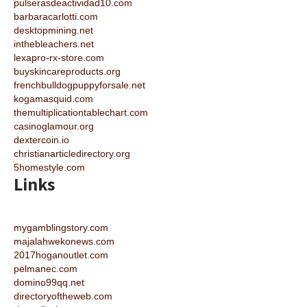
pulserasdeactividad10.com
barbaracarlotti.com
desktopmining.net
inthebleachers.net
lexapro-rx-store.com
buyskincareproducts.org
frenchbulldogpuppyforsale.net
kogamasquid.com
themultiplicationtablechart.com
casinoglamour.org
dextercoin.io
christianarticledirectory.org
5homestyle.com
Links
mygamblingstory.com
majalahwekonews.com
2017hoganoutlet.com
pelmanec.com
domino99qq.net
directoryoftheweb.com