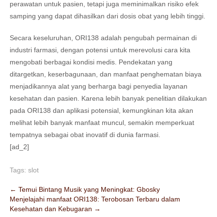
perawatan untuk pasien, tetapi juga meminimalkan risiko efek
samping yang dapat dihasilkan dari dosis obat yang lebih tinggi.
Secara keseluruhan, ORI138 adalah pengubah permainan di
industri farmasi, dengan potensi untuk merevolusi cara kita
mengobati berbagai kondisi medis. Pendekatan yang
ditargetkan, keserbagunaan, dan manfaat penghematan biaya
menjadikannya alat yang berharga bagi penyedia layanan
kesehatan dan pasien. Karena lebih banyak penelitian dilakukan
pada ORI138 dan aplikasi potensial, kemungkinan kita akan
melihat lebih banyak manfaat muncul, semakin memperkuat
tempatnya sebagai obat inovatif di dunia farmasi.
[ad_2]
Tags:
slot
Post
←
Temui Bintang Musik yang Meningkat: Gbosky
Menjelajahi manfaat ORI138: Terobosan Terbaru dalam
navigation
Kesehatan dan Kebugaran
→