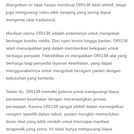
ditargetkan ini tidak hanya membuat ORI138 lebih efektif, tetapi
juga mengurangi risiko efek samping yang sering dapat
menyertai obat tradisional.
Manfaat utama ORI138 adalah potensinya untuk mengobati
berbagai kondisi medis. Dari nyeri kronis hingga kanker, ORI138
telah menunjukkan janji dalam memberikan kelegaan untuk
berbagai penyakit. Fleksibilitas ini menjadikan ORI138 alat yang
berharga bagi penyedia layanan kesehatan, yang dapat
menggunakannya untuk mengobati beragam pasien dengan
kebutuhan yang berbeda.
Selain itu, ORI138 memiliki potensi untuk mengurangi biaya
perawatan kesehatan dengan merampingkan proses
perawatan. Karena ORI138 sangat efektif dalam menargetkan
reseptor spesifik dalam tubuh, pasien mungkin memerlukan
dosis obat yang lebih rendah untuk mencapai manfaat
terapeutik yang sama. Ini tidak hanya mengurangi biaya