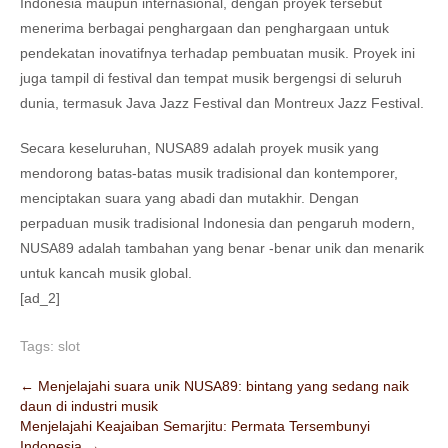
Indonesia maupun internasional, dengan proyek tersebut
menerima berbagai penghargaan dan penghargaan untuk
pendekatan inovatifnya terhadap pembuatan musik. Proyek ini
juga tampil di festival dan tempat musik bergengsi di seluruh
dunia, termasuk Java Jazz Festival dan Montreux Jazz Festival.
Secara keseluruhan, NUSA89 adalah proyek musik yang
mendorong batas-batas musik tradisional dan kontemporer,
menciptakan suara yang abadi dan mutakhir. Dengan
perpaduan musik tradisional Indonesia dan pengaruh modern,
NUSA89 adalah tambahan yang benar -benar unik dan menarik
untuk kancah musik global.
[ad_2]
Tags:
slot
Post
←
Menjelajahi suara unik NUSA89: bintang yang sedang naik
daun di industri musik
navigation
Menjelajahi Keajaiban Semarjitu: Permata Tersembunyi
Indonesia
→