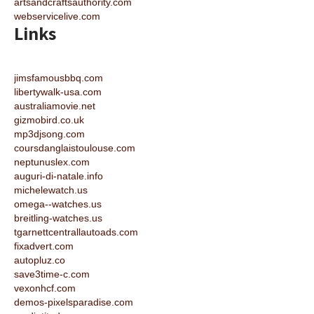
artsandcraftsauthority.com
webservicelive.com
Links
jimsfamousbbq.com
libertywalk-usa.com
australiamovie.net
gizmobird.co.uk
mp3djsong.com
coursdanglaistoulouse.com
neptunuslex.com
auguri-di-natale.info
michelewatch.us
omega--watches.us
breitling-watches.us
tgarnettcentrallautoads.com
fixadvert.com
autopluz.co
save3time-c.com
vexonhcf.com
demos-pixelsparadise.com