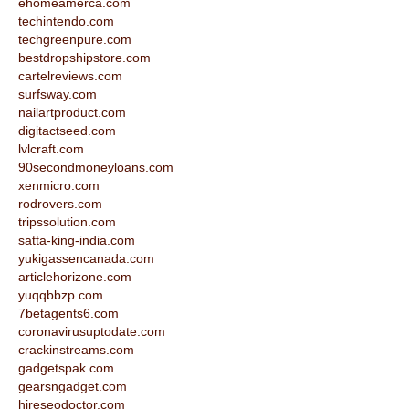
ehomeamerca.com
techintendo.com
techgreenpure.com
bestdropshipstore.com
cartelreviews.com
surfsway.com
nailartproduct.com
digitactseed.com
lvlcraft.com
90secondmoneyloans.com
xenmicro.com
rodrovers.com
tripssolution.com
satta-king-india.com
yukigassencanada.com
articlehorizone.com
yuqqbbzp.com
7betagents6.com
coronavirusuptodate.com
crackinstreams.com
gadgetspak.com
gearsngadget.com
hireseodoctor.com