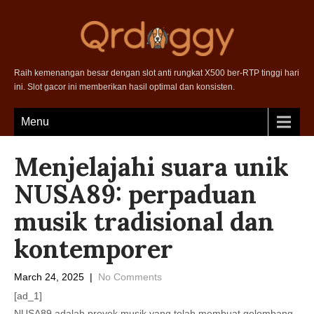
Raih kemenangan besar dengan slot anti rungkat X500 ber-RTP tinggi hari
ini. Slot gacor ini memberikan hasil optimal dan konsisten.
Menu
Menjelajahi suara unik
NUSA89: perpaduan
musik tradisional dan
kontemporer
March 24, 2025
|
No Comments
[ad_1]
NUSA89 adalah proyek musik yang telah membuat gelombang