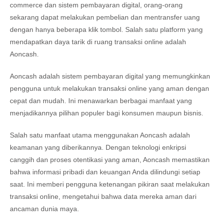
commerce dan sistem pembayaran digital, orang-orang
sekarang dapat melakukan pembelian dan mentransfer uang
dengan hanya beberapa klik tombol. Salah satu platform yang
mendapatkan daya tarik di ruang transaksi online adalah
Aoncash.
Aoncash adalah sistem pembayaran digital yang memungkinkan
pengguna untuk melakukan transaksi online yang aman dengan
cepat dan mudah. Ini menawarkan berbagai manfaat yang
menjadikannya pilihan populer bagi konsumen maupun bisnis.
Salah satu manfaat utama menggunakan Aoncash adalah
keamanan yang diberikannya. Dengan teknologi enkripsi
canggih dan proses otentikasi yang aman, Aoncash memastikan
bahwa informasi pribadi dan keuangan Anda dilindungi setiap
saat. Ini memberi pengguna ketenangan pikiran saat melakukan
transaksi online, mengetahui bahwa data mereka aman dari
ancaman dunia maya.