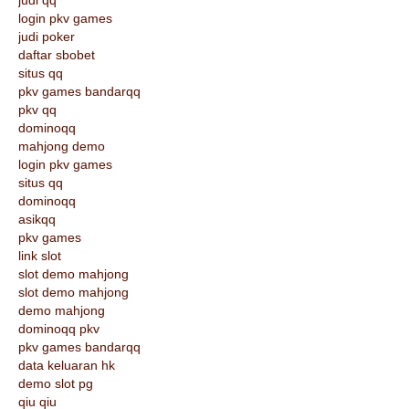
judi qq
login pkv games
judi poker
daftar sbobet
situs qq
pkv games bandarqq
pkv qq
dominoqq
mahjong demo
login pkv games
situs qq
dominoqq
asikqq
pkv games
link slot
slot demo mahjong
slot demo mahjong
demo mahjong
dominoqq pkv
pkv games bandarqq
data keluaran hk
demo slot pg
qiu qiu