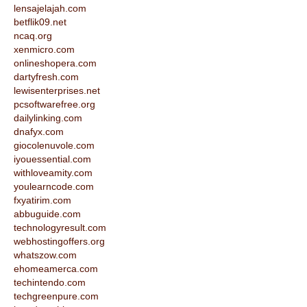
lensajelajah.com
betflik09.net
ncaq.org
xenmicro.com
onlineshopera.com
dartyfresh.com
lewisenterprises.net
pcsoftwarefree.org
dailylinking.com
dnafyx.com
giocolenuvole.com
iyouessential.com
withloveamity.com
youlearncode.com
fxyatirim.com
abbuguide.com
technologyresult.com
webhostingoffers.org
whatszow.com
ehomeamerca.com
techintendo.com
techgreenpure.com