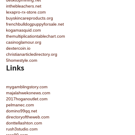
desktopmining.net
inthebleachers.net
lexapro-rx-store.com
buyskincareproducts.org
frenchbulldogpuppyforsale.net
kogamasquid.com
themultiplicationtablechart.com
casinoglamour.org
dextercoin.io
christianarticledirectory.org
5homestyle.com
Links
mygamblingstory.com
majalahwekonews.com
2017hoganoutlet.com
pelmanec.com
domino99qq.net
directoryoftheweb.com
donttellashton.com
rush3studio.com