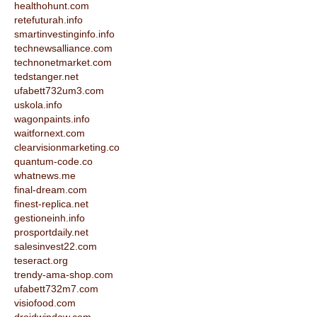
healthohunt.com
retefuturah.info
smartinvestinginfo.info
technewsalliance.com
technonetmarket.com
tedstanger.net
ufabett732um3.com
uskola.info
wagonpaints.info
waitfornext.com
clearvisionmarketing.co
quantum-code.co
whatnews.me
final-dream.com
finest-replica.net
gestioneinh.info
prosportdaily.net
salesinvest22.com
teseract.org
trendy-ama-shop.com
ufabett732m7.com
visiofood.com