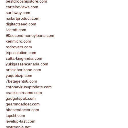
bestdropshipstore.com
cartelreviews.com
surfsway.com
nailartproduct.com
digitactseed.com
lvlcraft.com
90secondmoneyloans.com
xenmicro.com
rodrovers.com
tripssolution.com
satta-king-india.com
yukigassencanada.com
articlehorizone.com
yuqqbbzp.com
7betagents6.com
coronavirusuptodate.com
crackinstreams.com
gadgetspak.com
gearsngadget.com
hireseodoctor.com
lapsfit.com
levelup-fast.com
mytreepla.net