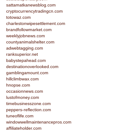
sattamatkanewsblog.com
cryptocurrencytradingcn.com
totowaz.com
charlestonwipesettlement.com
brandfollowmarket.com
weeklyjobnews.com
countyanimalshelter.com
adwebtagging.com
ranksuperior.net
babystepahead.com
destinationoverlooked.com
gamblingamount.com
hillclimbwax.com
hnopse.com
occasionnews.com
lustofmoney.com
timebusinesszone.com
peppers-reflection.com
tuneoflife.com
windowwellmaintenancepros.com
affiliateholder.com