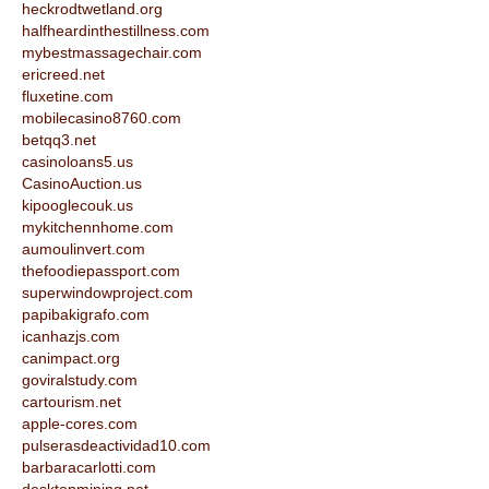
heckrodtwetland.org
halfheardinthestillness.com
mybestmassagechair.com
ericreed.net
fluxetine.com
mobilecasino8760.com
betqq3.net
casinoloans5.us
CasinoAuction.us
kipooglecouk.us
mykitchennhome.com
aumoulinvert.com
thefoodiepassport.com
superwindowproject.com
papibakigrafo.com
icanhazjs.com
canimpact.org
goviralstudy.com
cartourism.net
apple-cores.com
pulserasdeactividad10.com
barbaracarlotti.com