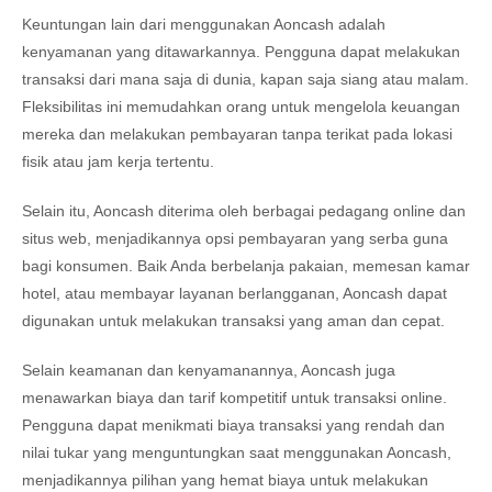
Keuntungan lain dari menggunakan Aoncash adalah
kenyamanan yang ditawarkannya. Pengguna dapat melakukan
transaksi dari mana saja di dunia, kapan saja siang atau malam.
Fleksibilitas ini memudahkan orang untuk mengelola keuangan
mereka dan melakukan pembayaran tanpa terikat pada lokasi
fisik atau jam kerja tertentu.
Selain itu, Aoncash diterima oleh berbagai pedagang online dan
situs web, menjadikannya opsi pembayaran yang serba guna
bagi konsumen. Baik Anda berbelanja pakaian, memesan kamar
hotel, atau membayar layanan berlangganan, Aoncash dapat
digunakan untuk melakukan transaksi yang aman dan cepat.
Selain keamanan dan kenyamanannya, Aoncash juga
menawarkan biaya dan tarif kompetitif untuk transaksi online.
Pengguna dapat menikmati biaya transaksi yang rendah dan
nilai tukar yang menguntungkan saat menggunakan Aoncash,
menjadikannya pilihan yang hemat biaya untuk melakukan