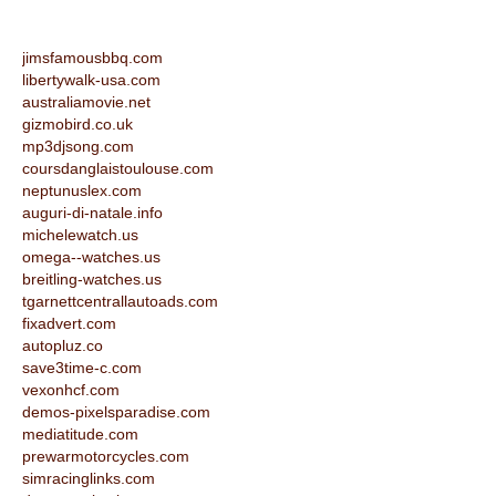
jimsfamousbbq.com
libertywalk-usa.com
australiamovie.net
gizmobird.co.uk
mp3djsong.com
coursdanglaistoulouse.com
neptunuslex.com
auguri-di-natale.info
michelewatch.us
omega--watches.us
breitling-watches.us
tgarnettcentrallautoads.com
fixadvert.com
autopluz.co
save3time-c.com
vexonhcf.com
demos-pixelsparadise.com
mediatitude.com
prewarmotorcycles.com
simracinglinks.com