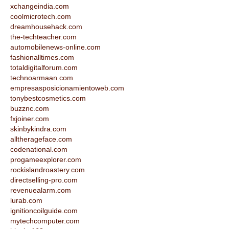
xchangeindia.com
coolmicrotech.com
dreamhousehack.com
the-techteacher.com
automobilenews-online.com
fashionalltimes.com
totaldigitalforum.com
technoarmaan.com
empresasposicionamientoweb.com
tonybestcosmetics.com
buzznc.com
fxjoiner.com
skinbykindra.com
alltherageface.com
codenational.com
progameexplorer.com
rockislandroastery.com
directselling-pro.com
revenuealarm.com
lurab.com
ignitioncoilguide.com
mytechcomputer.com