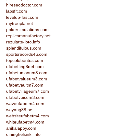
hireseodoctor.com
lapsfit.com
levelup-fast.com
mytreepla.net
pokersimulations.com
replicamanufactory.net
rezultate-loto.info
splendifulous.com
sportsrecords4u.com
topceleberites.com
ufabetting8m4.com
ufabetunionum3.com
ufabetvalueum3.com
ufabetvaultm7.com
ufabetvillageum7.com
ufabetvoicem3.com
waveufabetm4.com
wayang88.net
websiteufabetm4.com
whiteufabetm4.com
anikalappy.com
dininghelsinki.info