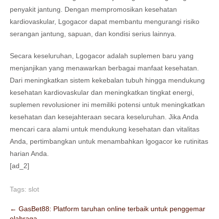
penyakit jantung. Dengan mempromosikan kesehatan
kardiovaskular, Lgogacor dapat membantu mengurangi risiko
serangan jantung, sapuan, dan kondisi serius lainnya.
Secara keseluruhan, Lgogacor adalah suplemen baru yang
menjanjikan yang menawarkan berbagai manfaat kesehatan.
Dari meningkatkan sistem kekebalan tubuh hingga mendukung
kesehatan kardiovaskular dan meningkatkan tingkat energi,
suplemen revolusioner ini memiliki potensi untuk meningkatkan
kesehatan dan kesejahteraan secara keseluruhan. Jika Anda
mencari cara alami untuk mendukung kesehatan dan vitalitas
Anda, pertimbangkan untuk menambahkan lgogacor ke rutinitas
harian Anda.
[ad_2]
Tags:
slot
Post
←
GasBet88: Platform taruhan online terbaik untuk penggemar
olahraga