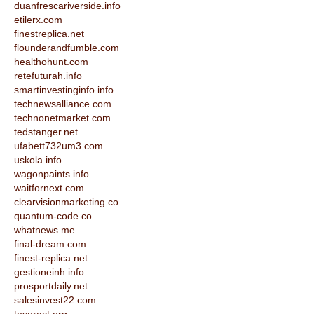
duanfrescariverside.info
etilerx.com
finestreplica.net
flounderandfumble.com
healthohunt.com
retefuturah.info
smartinvestinginfo.info
technewsalliance.com
technonetmarket.com
tedstanger.net
ufabett732um3.com
uskola.info
wagonpaints.info
waitfornext.com
clearvisionmarketing.co
quantum-code.co
whatnews.me
final-dream.com
finest-replica.net
gestioneinh.info
prosportdaily.net
salesinvest22.com