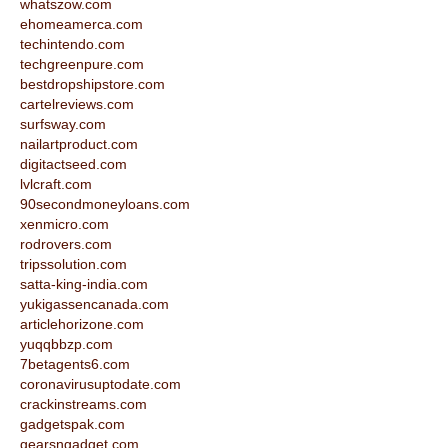
whatszow.com
ehomeamerca.com
techintendo.com
techgreenpure.com
bestdropshipstore.com
cartelreviews.com
surfsway.com
nailartproduct.com
digitactseed.com
lvlcraft.com
90secondmoneyloans.com
xenmicro.com
rodrovers.com
tripssolution.com
satta-king-india.com
yukigassencanada.com
articlehorizone.com
yuqqbbzp.com
7betagents6.com
coronavirusuptodate.com
crackinstreams.com
gadgetspak.com
gearsngadget.com