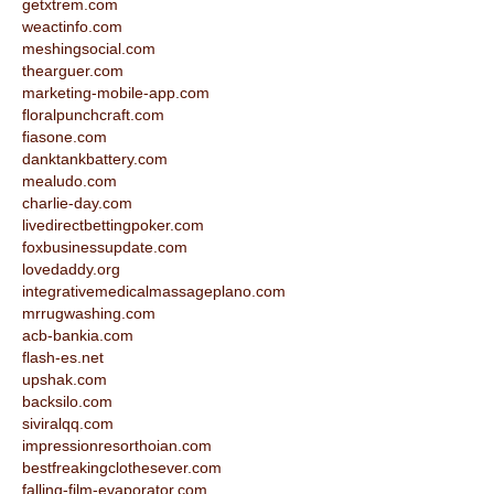
getxtrem.com
weactinfo.com
meshingsocial.com
thearguer.com
marketing-mobile-app.com
floralpunchcraft.com
fiasone.com
danktankbattery.com
mealudo.com
charlie-day.com
livedirectbettingpoker.com
foxbusinessupdate.com
lovedaddy.org
integrativemedicalmassageplano.com
mrrugwashing.com
acb-bankia.com
flash-es.net
upshak.com
backsilo.com
siviralqq.com
impressionresorthoian.com
bestfreakingclothesever.com
falling-film-evaporator.com