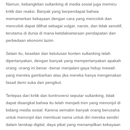
Namun, kebangkitan sultanking di media sosial juga memicu
kritik dan reaksi. Banyak yang berpendapat bahwa
memamerkan kekayaan dengan cara yang mencolok dan
mencolok dapat dilihat sebagai vulgar, narsis, dan tidak sensitif,
terutama di dunia di mana ketidaksetaraan pendapatan dan
perbedaan ekonomi lazim.
Selain itu, keaslian dan ketulusan konten sultanking telah
dipertanyakan, dengan banyak yang mempertanyakan apakah
orang -orang ini benar -benar menjalani gaya hidup mewah
yang mereka gambarkan atau jika mereka hanya mengenakan
fasad demi suka dan pengikut.
Terlepas dari kritik dan kontroversi seputar sultanking, tidak
dapat disangkal bahwa itu telah menjadi tren yang menonjol di
bidang media sosial. Karena semakin banyak orang berusaha
untuk menonjol dan membuat nama untuk diri mereka sendiri
dalam lanskap digital, daya pikat yang menampilkan kekayaan