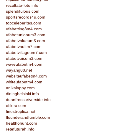
rezultate-loto.info
splendifulous.com
sportsrecords4u.com
topceleberites.com
ufabetting8m4.com
ufabetunionum3.com
ufabetvalueum3.com
ufabetvaultm7.com
ufabetvillageum7.com
ufabetvoicem3.com
waveufabetm4.com
wayang88.net
websiteufabetm4.com
whiteufabetm4.com
anikalappy.com
dininghelsinki.info
duanfrescariverside.info
etilerx.com
finestreplica.net
flounderandfumble.com
healthohunt.com
retefuturah.info