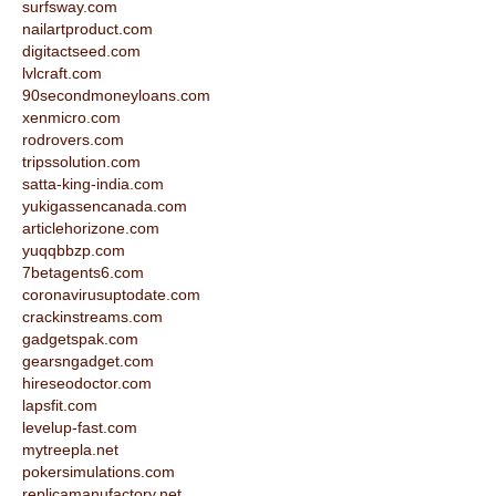
surfsway.com
nailartproduct.com
digitactseed.com
lvlcraft.com
90secondmoneyloans.com
xenmicro.com
rodrovers.com
tripssolution.com
satta-king-india.com
yukigassencanada.com
articlehorizone.com
yuqqbbzp.com
7betagents6.com
coronavirusuptodate.com
crackinstreams.com
gadgetspak.com
gearsngadget.com
hireseodoctor.com
lapsfit.com
levelup-fast.com
mytreepla.net
pokersimulations.com
replicamanufactory.net