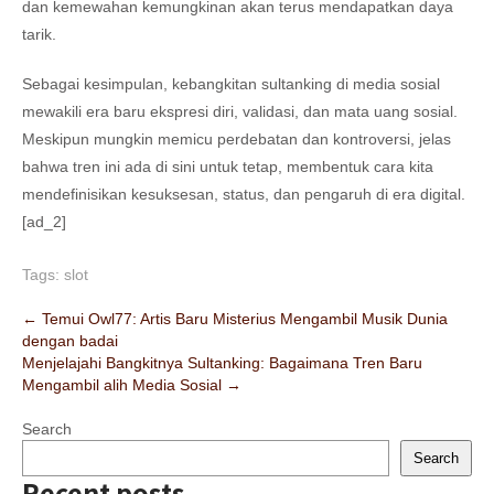
dan kemewahan kemungkinan akan terus mendapatkan daya
tarik.
Sebagai kesimpulan, kebangkitan sultanking di media sosial
mewakili era baru ekspresi diri, validasi, dan mata uang sosial.
Meskipun mungkin memicu perdebatan dan kontroversi, jelas
bahwa tren ini ada di sini untuk tetap, membentuk cara kita
mendefinisikan kesuksesan, status, dan pengaruh di era digital.
[ad_2]
Tags:
slot
Post
←
Temui Owl77: Artis Baru Misterius Mengambil Musik Dunia
dengan badai
navigation
Menjelajahi Bangkitnya Sultanking: Bagaimana Tren Baru
Mengambil alih Media Sosial
→
Search
Search
Recent posts