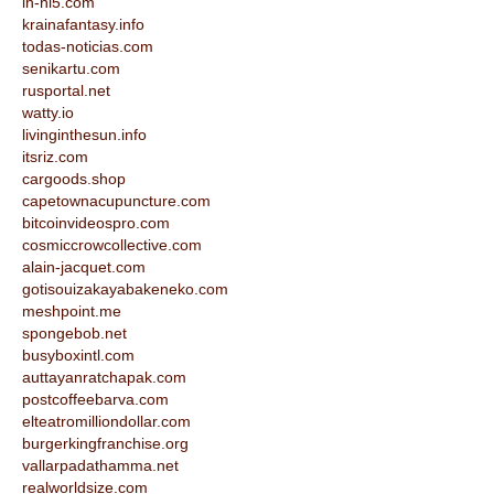
in-hi5.com
krainafantasy.info
todas-noticias.com
senikartu.com
rusportal.net
watty.io
livinginthesun.info
itsriz.com
cargoods.shop
capetownacupuncture.com
bitcoinvideospro.com
cosmiccrowcollective.com
alain-jacquet.com
gotisouizakayabakeneko.com
meshpoint.me
spongebob.net
busyboxintl.com
auttayanratchapak.com
postcoffeebarva.com
elteatromilliondollar.com
burgerkingfranchise.org
vallarpadathamma.net
realworldsize.com