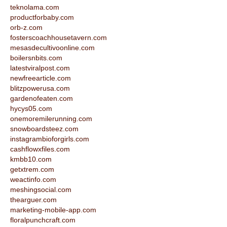
teknolama.com
productforbaby.com
orb-z.com
fosterscoachhousetavern.com
mesasdecultivoonline.com
boilersnbits.com
latestviralpost.com
newfreearticle.com
blitzpowerusa.com
gardenofeaten.com
hycys05.com
onemoremilerunning.com
snowboardsteez.com
instagrambioforgirls.com
cashflowxfiles.com
kmbb10.com
getxtrem.com
weactinfo.com
meshingsocial.com
thearguer.com
marketing-mobile-app.com
floralpunchcraft.com