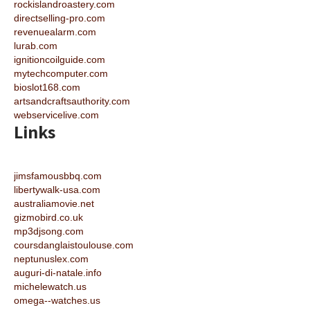
rockislandroastery.com
directselling-pro.com
revenuealarm.com
lurab.com
ignitioncoilguide.com
mytechcomputer.com
bioslot168.com
artsandcraftsauthority.com
webservicelive.com
Links
jimsfamousbbq.com
libertywalk-usa.com
australiamovie.net
gizmobird.co.uk
mp3djsong.com
coursdanglaistoulouse.com
neptunuslex.com
auguri-di-natale.info
michelewatch.us
omega--watches.us