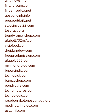
whatnews.me
final-dream.com
finest-replica.net
gestioneinh.info
prosportdaily.net
salesinvest22.com
teseract.org
trendy-ama-shop.com
ufabett732m7.com
visiofood.com
droidwindow.com
freeprsubmission.com
ufagold666.com
myinteriorblog.com
bnewsindia.com
techiepick.com
bamzyshop.com
pondycars.com
techonfutures.com
techoologic.com
raspberryketonescanada.org
medihealthrules.com
usathrill.com