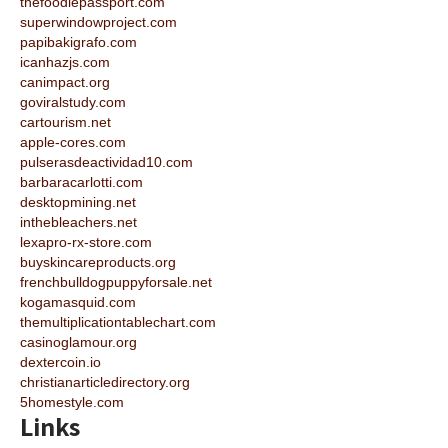
thefoodiepassport.com
superwindowproject.com
papibakigrafo.com
icanhazjs.com
canimpact.org
goviralstudy.com
cartourism.net
apple-cores.com
pulserasdeactividad10.com
barbaracarlotti.com
desktopmining.net
inthebleachers.net
lexapro-rx-store.com
buyskincareproducts.org
frenchbulldogpuppyforsale.net
kogamasquid.com
themultiplicationtablechart.com
casinoglamour.org
dextercoin.io
christianarticledirectory.org
5homestyle.com
Links