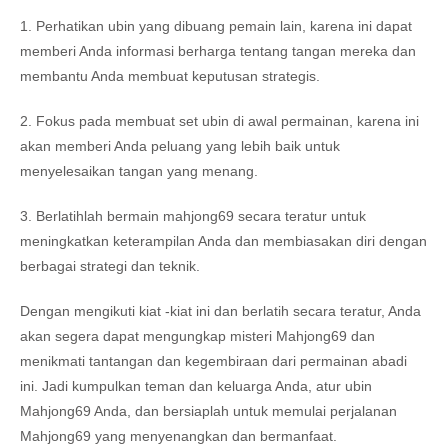
1. Perhatikan ubin yang dibuang pemain lain, karena ini dapat
memberi Anda informasi berharga tentang tangan mereka dan
membantu Anda membuat keputusan strategis.
2. Fokus pada membuat set ubin di awal permainan, karena ini
akan memberi Anda peluang yang lebih baik untuk
menyelesaikan tangan yang menang.
3. Berlatihlah bermain mahjong69 secara teratur untuk
meningkatkan keterampilan Anda dan membiasakan diri dengan
berbagai strategi dan teknik.
Dengan mengikuti kiat -kiat ini dan berlatih secara teratur, Anda
akan segera dapat mengungkap misteri Mahjong69 dan
menikmati tantangan dan kegembiraan dari permainan abadi
ini. Jadi kumpulkan teman dan keluarga Anda, atur ubin
Mahjong69 Anda, dan bersiaplah untuk memulai perjalanan
Mahjong69 yang menyenangkan dan bermanfaat.