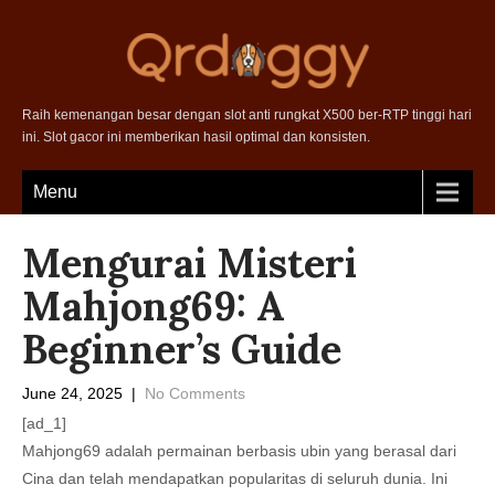
Raih kemenangan besar dengan slot anti rungkat X500 ber-RTP tinggi hari
ini. Slot gacor ini memberikan hasil optimal dan konsisten.
Menu
Mengurai Misteri
Mahjong69: A
Beginner’s Guide
June 24, 2025
|
No Comments
[ad_1]
Mahjong69 adalah permainan berbasis ubin yang berasal dari
Cina dan telah mendapatkan popularitas di seluruh dunia. Ini