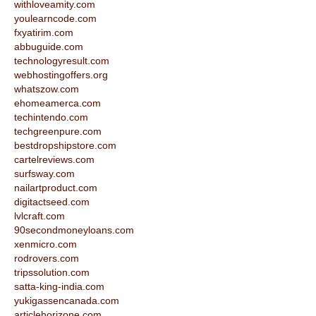
withloveamity.com
youlearncode.com
fxyatirim.com
abbuguide.com
technologyresult.com
webhostingoffers.org
whatszow.com
ehomeamerca.com
techintendo.com
techgreenpure.com
bestdropshipstore.com
cartelreviews.com
surfsway.com
nailartproduct.com
digitactseed.com
lvlcraft.com
90secondmoneyloans.com
xenmicro.com
rodrovers.com
tripssolution.com
satta-king-india.com
yukigassencanada.com
articlehorizone.com