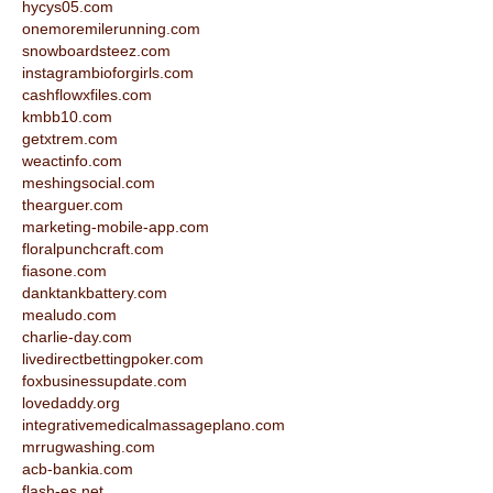
hycys05.com
onemoremilerunning.com
snowboardsteez.com
instagrambioforgirls.com
cashflowxfiles.com
kmbb10.com
getxtrem.com
weactinfo.com
meshingsocial.com
thearguer.com
marketing-mobile-app.com
floralpunchcraft.com
fiasone.com
danktankbattery.com
mealudo.com
charlie-day.com
livedirectbettingpoker.com
foxbusinessupdate.com
lovedaddy.org
integrativemedicalmassageplano.com
mrrugwashing.com
acb-bankia.com
flash-es.net