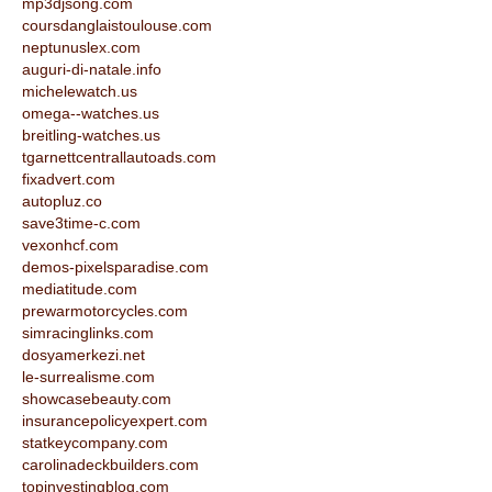
mp3djsong.com
coursdanglaistoulouse.com
neptunuslex.com
auguri-di-natale.info
michelewatch.us
omega--watches.us
breitling-watches.us
tgarnettcentrallautoads.com
fixadvert.com
autopluz.co
save3time-c.com
vexonhcf.com
demos-pixelsparadise.com
mediatitude.com
prewarmotorcycles.com
simracinglinks.com
dosyamerkezi.net
le-surrealisme.com
showcasebeauty.com
insurancepolicyexpert.com
statkeycompany.com
carolinadeckbuilders.com
topinvestingblog.com