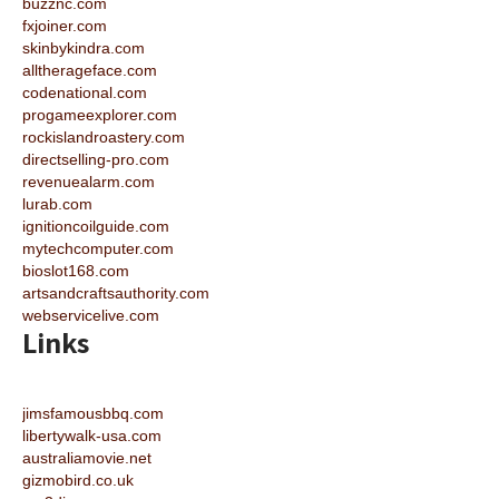
buzznc.com
fxjoiner.com
skinbykindra.com
alltherageface.com
codenational.com
progameexplorer.com
rockislandroastery.com
directselling-pro.com
revenuealarm.com
lurab.com
ignitioncoilguide.com
mytechcomputer.com
bioslot168.com
artsandcraftsauthority.com
webservicelive.com
Links
jimsfamousbbq.com
libertywalk-usa.com
australiamovie.net
gizmobird.co.uk