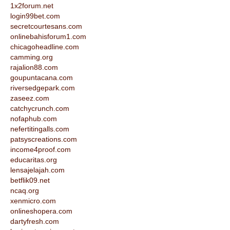
1x2forum.net
login99bet.com
secretcourtesans.com
onlinebahisforum1.com
chicagoheadline.com
camming.org
rajalion88.com
goupuntacana.com
riversedgepark.com
zaseez.com
catchycrunch.com
nofaphub.com
nefertitingalls.com
patsyscreations.com
income4proof.com
educaritas.org
lensajelajah.com
betflik09.net
ncaq.org
xenmicro.com
onlineshopera.com
dartyfresh.com