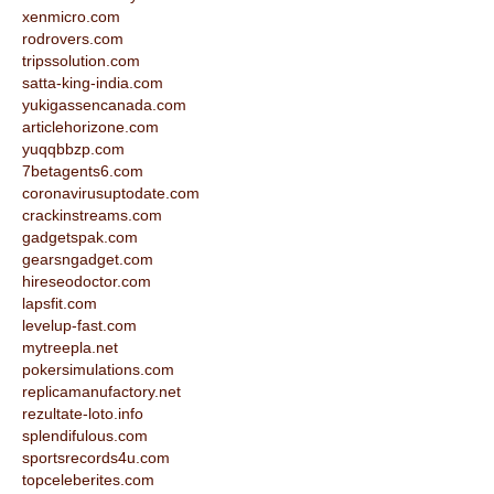
xenmicro.com
rodrovers.com
tripssolution.com
satta-king-india.com
yukigassencanada.com
articlehorizone.com
yuqqbbzp.com
7betagents6.com
coronavirusuptodate.com
crackinstreams.com
gadgetspak.com
gearsngadget.com
hireseodoctor.com
lapsfit.com
levelup-fast.com
mytreepla.net
pokersimulations.com
replicamanufactory.net
rezultate-loto.info
splendifulous.com
sportsrecords4u.com
topceleberites.com