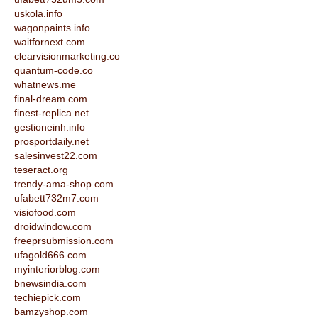
uskola.info
wagonpaints.info
waitfornext.com
clearvisionmarketing.co
quantum-code.co
whatnews.me
final-dream.com
finest-replica.net
gestioneinh.info
prosportdaily.net
salesinvest22.com
teseract.org
trendy-ama-shop.com
ufabett732m7.com
visiofood.com
droidwindow.com
freeprsubmission.com
ufagold666.com
myinteriorblog.com
bnewsindia.com
techiepick.com
bamzyshop.com