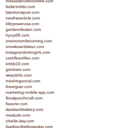
mesasdecultivoonline.com
boilersnbits.com
latestviralpost.com
newfreearticle.com
blitzpowerusa.com
gardenofeaten.com
hycys05.com
onemoremilerunning.com
snowboardsteez.com
instagrambioforgirls.com
cashflowxfiles.com
kmbb10.com
getxtrem.com
weactinfo.com
meshingsocial.com
thearguer.com
marketing-mobile-app.com
floralpunchcraft.com
fiasone.com
danktankbattery.com
mealudo.com
charlie-day.com
livedirectbettingpoker.com