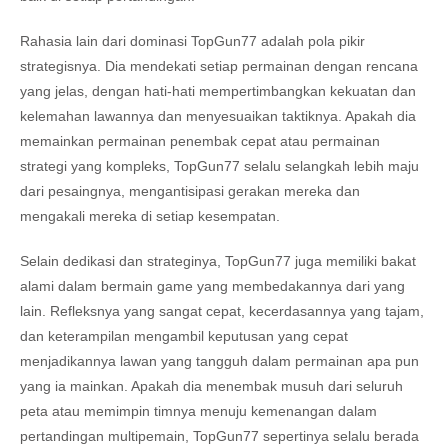
Rahasia lain dari dominasi TopGun77 adalah pola pikir
strategisnya. Dia mendekati setiap permainan dengan rencana
yang jelas, dengan hati-hati mempertimbangkan kekuatan dan
kelemahan lawannya dan menyesuaikan taktiknya. Apakah dia
memainkan permainan penembak cepat atau permainan
strategi yang kompleks, TopGun77 selalu selangkah lebih maju
dari pesaingnya, mengantisipasi gerakan mereka dan
mengakali mereka di setiap kesempatan.
Selain dedikasi dan strateginya, TopGun77 juga memiliki bakat
alami dalam bermain game yang membedakannya dari yang
lain. Refleksnya yang sangat cepat, kecerdasannya yang tajam,
dan keterampilan mengambil keputusan yang cepat
menjadikannya lawan yang tangguh dalam permainan apa pun
yang ia mainkan. Apakah dia menembak musuh dari seluruh
peta atau memimpin timnya menuju kemenangan dalam
pertandingan multipemain, TopGun77 sepertinya selalu berada