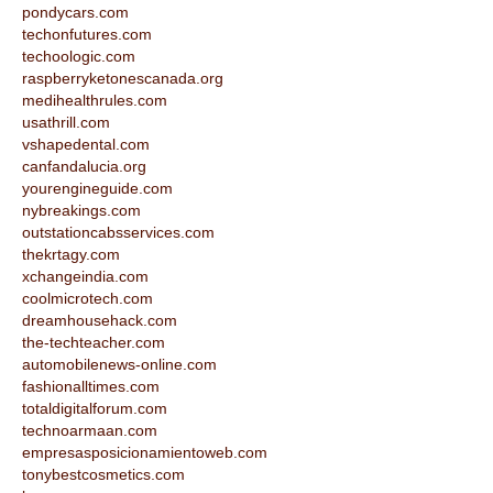
pondycars.com
techonfutures.com
techoologic.com
raspberryketonescanada.org
medihealthrules.com
usathrill.com
vshapedental.com
canfandalucia.org
yourengineguide.com
nybreakings.com
outstationcabsservices.com
thekrtagy.com
xchangeindia.com
coolmicrotech.com
dreamhousehack.com
the-techteacher.com
automobilenews-online.com
fashionalltimes.com
totaldigitalforum.com
technoarmaan.com
empresasposicionamientoweb.com
tonybestcosmetics.com