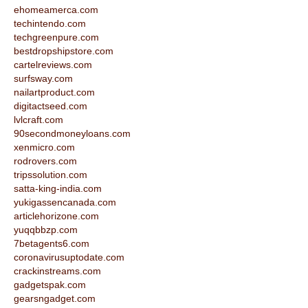
ehomeamerca.com
techintendo.com
techgreenpure.com
bestdropshipstore.com
cartelreviews.com
surfsway.com
nailartproduct.com
digitactseed.com
lvlcraft.com
90secondmoneyloans.com
xenmicro.com
rodrovers.com
tripssolution.com
satta-king-india.com
yukigassencanada.com
articlehorizone.com
yuqqbbzp.com
7betagents6.com
coronavirusuptodate.com
crackinstreams.com
gadgetspak.com
gearsngadget.com