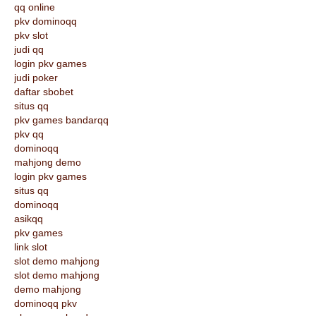
qq online
pkv dominoqq
pkv slot
judi qq
login pkv games
judi poker
daftar sbobet
situs qq
pkv games bandarqq
pkv qq
dominoqq
mahjong demo
login pkv games
situs qq
dominoqq
asikqq
pkv games
link slot
slot demo mahjong
slot demo mahjong
demo mahjong
dominoqq pkv