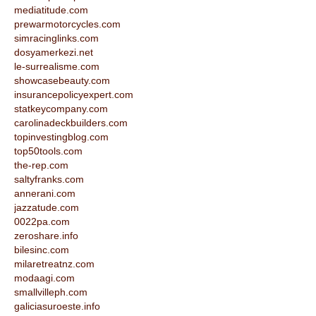
mediatitude.com
prewarmotorcycles.com
simracinglinks.com
dosyamerkezi.net
le-surrealisme.com
showcasebeauty.com
insurancepolicyexpert.com
statkeycompany.com
carolinadeckbuilders.com
topinvestingblog.com
top50tools.com
the-rep.com
saltyfranks.com
annerani.com
jazzatude.com
0022pa.com
zeroshare.info
bilesinc.com
milaretreatnz.com
modaagi.com
smallvilleph.com
galiciasuroeste.info