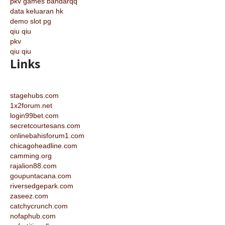
pkv games bandarqq
data keluaran hk
demo slot pg
qiu qiu
pkv
qiu qiu
Links
stagehubs.com
1x2forum.net
login99bet.com
secretcourtesans.com
onlinebahisforum1.com
chicagoheadline.com
camming.org
rajalion88.com
goupuntacana.com
riversedgepark.com
zaseez.com
catchycrunch.com
nofaphub.com