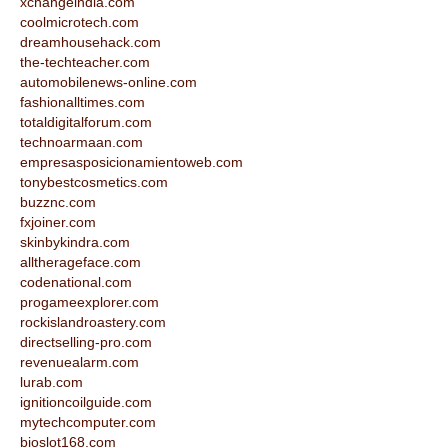
xchangeindia.com
coolmicrotech.com
dreamhousehack.com
the-techteacher.com
automobilenews-online.com
fashionalltimes.com
totaldigitalforum.com
technoarmaan.com
empresasposicionamientoweb.com
tonybestcosmetics.com
buzznc.com
fxjoiner.com
skinbykindra.com
alltherageface.com
codenational.com
progameexplorer.com
rockislandroastery.com
directselling-pro.com
revenuealarm.com
lurab.com
ignitioncoilguide.com
mytechcomputer.com
bioslot168.com