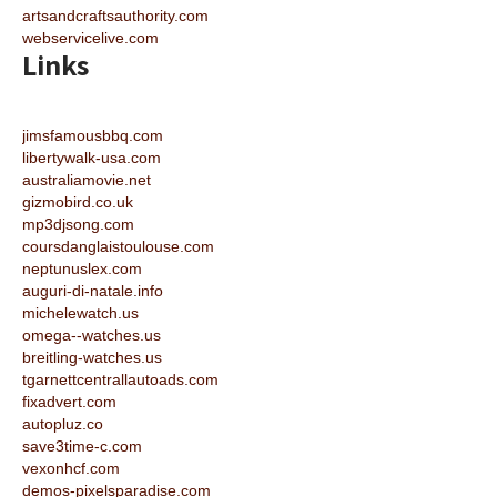
artsandcraftsauthority.com
webservicelive.com
Links
jimsfamousbbq.com
libertywalk-usa.com
australiamovie.net
gizmobird.co.uk
mp3djsong.com
coursdanglaistoulouse.com
neptunuslex.com
auguri-di-natale.info
michelewatch.us
omega--watches.us
breitling-watches.us
tgarnettcentrallautoads.com
fixadvert.com
autopluz.co
save3time-c.com
vexonhcf.com
demos-pixelsparadise.com