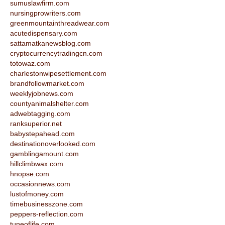
sumuslawfirm.com
nursingprowriters.com
greenmountainthreadwear.com
acutedispensary.com
sattamatkanewsblog.com
cryptocurrencytradingcn.com
totowaz.com
charlestonwipesettlement.com
brandfollowmarket.com
weeklyjobnews.com
countyanimalshelter.com
adwebtagging.com
ranksuperior.net
babystepahead.com
destinationoverlooked.com
gamblingamount.com
hillclimbwax.com
hnopse.com
occasionnews.com
lustofmoney.com
timebusinesszone.com
peppers-reflection.com
tuneoflife.com