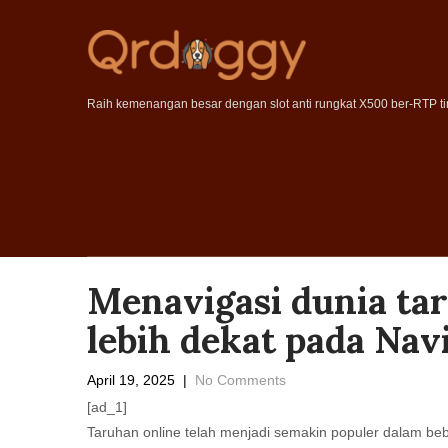
Raih kemenangan besar dengan slot anti rungkat X500 ber-RTP tingg
Menavigasi dunia tar
lebih dekat pada Nav
April 19, 2025
|
No Comments
[ad_1]
Taruhan online telah menjadi semakin populer dalam beb