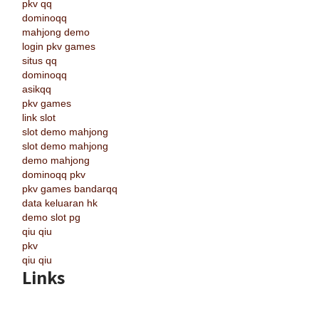
pkv qq
dominoqq
mahjong demo
login pkv games
situs qq
dominoqq
asikqq
pkv games
link slot
slot demo mahjong
slot demo mahjong
demo mahjong
dominoqq pkv
pkv games bandarqq
data keluaran hk
demo slot pg
qiu qiu
pkv
qiu qiu
Links