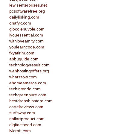
lewisenterprises.net
pcsoftwarefree.org
dailylinking.com
dnafyx.com
giocolenuvole.com
iyouessential.com
withloveamity.com
youlearncode.com
fxyatirim.com
abbuguide.com
technologyresult.com
webhostingoffers.org
whatszow.com
ehomeamerca.com
techintendo.com
techgreenpure.com
bestdropshipstore.com
cartelreviews.com
surfsway.com
nailartproduct.com
digitactseed.com
lvlcraft.com