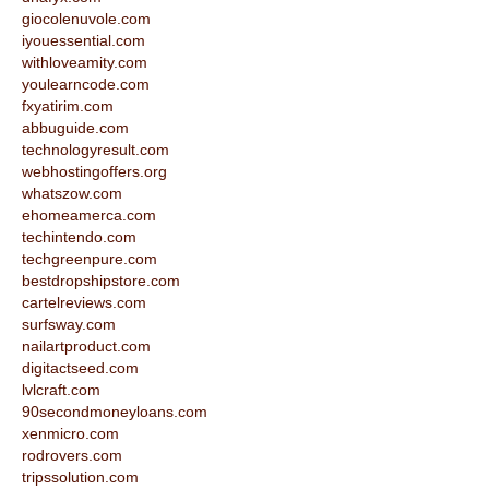
giocolenuvole.com
iyouessential.com
withloveamity.com
youlearncode.com
fxyatirim.com
abbuguide.com
technologyresult.com
webhostingoffers.org
whatszow.com
ehomeamerca.com
techintendo.com
techgreenpure.com
bestdropshipstore.com
cartelreviews.com
surfsway.com
nailartproduct.com
digitactseed.com
lvlcraft.com
90secondmoneyloans.com
xenmicro.com
rodrovers.com
tripssolution.com