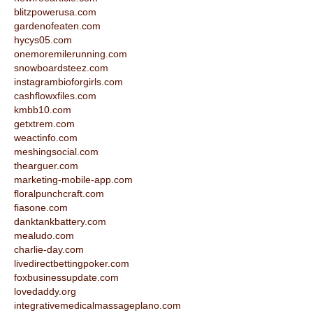
blitzpowerusa.com
gardenofeaten.com
hycys05.com
onemoremilerunning.com
snowboardsteez.com
instagrambioforgirls.com
cashflowxfiles.com
kmbb10.com
getxtrem.com
weactinfo.com
meshingsocial.com
thearguer.com
marketing-mobile-app.com
floralpunchcraft.com
fiasone.com
danktankbattery.com
mealudo.com
charlie-day.com
livedirectbettingpoker.com
foxbusinessupdate.com
lovedaddy.org
integrativemedicalmassageplano.com