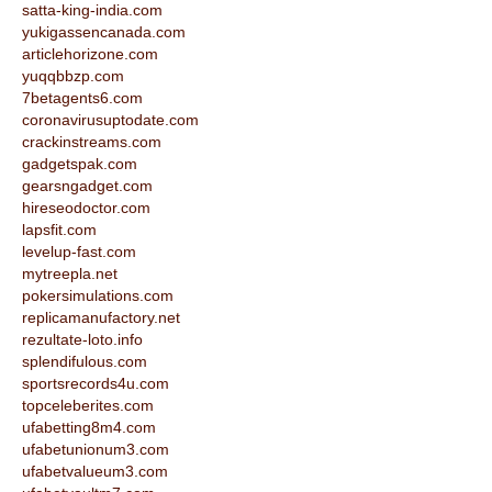
satta-king-india.com
yukigassencanada.com
articlehorizone.com
yuqqbbzp.com
7betagents6.com
coronavirusuptodate.com
crackinstreams.com
gadgetspak.com
gearsngadget.com
hireseodoctor.com
lapsfit.com
levelup-fast.com
mytreepla.net
pokersimulations.com
replicamanufactory.net
rezultate-loto.info
splendifulous.com
sportsrecords4u.com
topceleberites.com
ufabetting8m4.com
ufabetunionum3.com
ufabetvalueum3.com