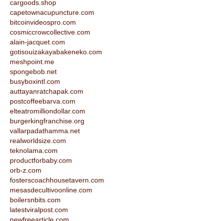
cargoods.shop
capetownacupuncture.com
bitcoinvideospro.com
cosmiccrowcollective.com
alain-jacquet.com
gotisouizakayabakeneko.com
meshpoint.me
spongebob.net
busyboxintl.com
auttayanratchapak.com
postcoffeebarva.com
elteatromilliondollar.com
burgerkingfranchise.org
vallarpadathamma.net
realworldsize.com
teknolama.com
productforbaby.com
orb-z.com
fosterscoachhousetavern.com
mesasdecultivoonline.com
boilersnbits.com
latestviralpost.com
newfreearticle.com