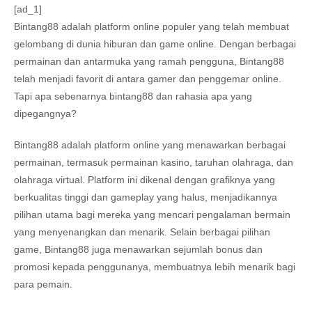
[ad_1]
Bintang88 adalah platform online populer yang telah membuat
gelombang di dunia hiburan dan game online. Dengan berbagai
permainan dan antarmuka yang ramah pengguna, Bintang88
telah menjadi favorit di antara gamer dan penggemar online.
Tapi apa sebenarnya bintang88 dan rahasia apa yang
dipegangnya?
Bintang88 adalah platform online yang menawarkan berbagai
permainan, termasuk permainan kasino, taruhan olahraga, dan
olahraga virtual. Platform ini dikenal dengan grafiknya yang
berkualitas tinggi dan gameplay yang halus, menjadikannya
pilihan utama bagi mereka yang mencari pengalaman bermain
yang menyenangkan dan menarik. Selain berbagai pilihan
game, Bintang88 juga menawarkan sejumlah bonus dan
promosi kepada penggunanya, membuatnya lebih menarik bagi
para pemain.