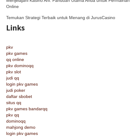
Menjelajahi Kasino Ahl: Panduan Utama Anda untuk Permainan
Online
Temukan Strategi Terbaik untuk Menang di JurusCasino
Links
pkv
pkv games
qq online
pkv dominoqq
pkv slot
judi qq
login pkv games
judi poker
daftar sbobet
situs qq
pkv games bandarqq
pkv qq
dominoqq
mahjong demo
login pkv games