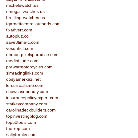
michelewatch.us
omega--watches.us
breitling-watches.us
tgarnettcentrallautoads.com
fixadvert.com
autopluz.co
save3time-c.com
vexonhcf.com
demos-pixelsparadise.com
mediatitude.com
prewarmotorcycles.com
simracinglinks.com
dosyamerkezi.net
le-surrealisme.com
showcasebeauty.com
insurancepolicyexpert.com
statkeycompany.com
carolinadeckbuilders.com
topinvestingblog.com
top50tools.com
the-rep.com
saltyfranks.com