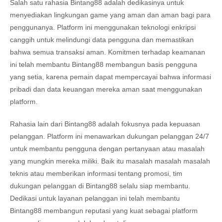
Salah satu rahasia Bintang88 adalah dedikasinya untuk
menyediakan lingkungan game yang aman dan aman bagi para
penggunanya. Platform ini menggunakan teknologi enkripsi
canggih untuk melindungi data pengguna dan memastikan
bahwa semua transaksi aman. Komitmen terhadap keamanan
ini telah membantu Bintang88 membangun basis pengguna
yang setia, karena pemain dapat mempercayai bahwa informasi
pribadi dan data keuangan mereka aman saat menggunakan
platform.
Rahasia lain dari Bintang88 adalah fokusnya pada kepuasan
pelanggan. Platform ini menawarkan dukungan pelanggan 24/7
untuk membantu pengguna dengan pertanyaan atau masalah
yang mungkin mereka miliki. Baik itu masalah masalah masalah
teknis atau memberikan informasi tentang promosi, tim
dukungan pelanggan di Bintang88 selalu siap membantu.
Dedikasi untuk layanan pelanggan ini telah membantu
Bintang88 membangun reputasi yang kuat sebagai platform