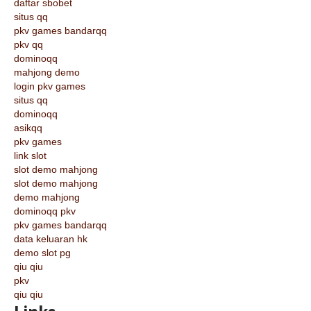
daftar sbobet
situs qq
pkv games bandarqq
pkv qq
dominoqq
mahjong demo
login pkv games
situs qq
dominoqq
asikqq
pkv games
link slot
slot demo mahjong
slot demo mahjong
demo mahjong
dominoqq pkv
pkv games bandarqq
data keluaran hk
demo slot pg
qiu qiu
pkv
qiu qiu