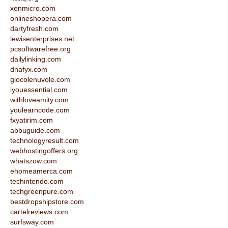
xenmicro.com
onlineshopera.com
dartyfresh.com
lewisenterprises.net
pcsoftwarefree.org
dailylinking.com
dnafyx.com
giocolenuvole.com
iyouessential.com
withloveamity.com
youlearncode.com
fxyatirim.com
abbuguide.com
technologyresult.com
webhostingoffers.org
whatszow.com
ehomeamerca.com
techintendo.com
techgreenpure.com
bestdropshipstore.com
cartelreviews.com
surfsway.com