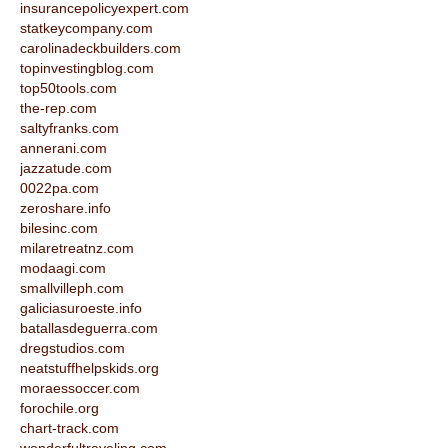
insurancepolicyexpert.com
statkeycompany.com
carolinadeckbuilders.com
topinvestingblog.com
top50tools.com
the-rep.com
saltyfranks.com
annerani.com
jazzatude.com
0022pa.com
zeroshare.info
bilesinc.com
milaretreatnz.com
modaagi.com
smallvilleph.com
galiciasuroeste.info
batallasdeguerra.com
dregstudios.com
neatstuffhelpskids.org
moraessoccer.com
forochile.org
chart-track.com