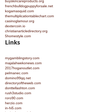
buyskincareproducts.org
frenchbulldogpuppyforsale.net
kogamasquid.com
themultiplicationtablechart.com
casinoglamour.org
dextercoin.io
christianarticledirectory.org
5homestyle.com
Links
mygamblingstory.com
majalahwekonews.com
2017hoganoutlet.com
pelmanec.com
domino99qq.net
directoryoftheweb.com
donttellashton.com
rush3studio.com
roro90.com
herzio.com
in-hi5.com