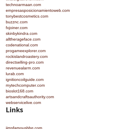
technoarmaan.com
empresasposicionamientoweb.com
tonybestcosmetics.com
buzznc.com
fxjoiner.com
skinbykindra.com
alltherageface.com
codenational.com
progameexplorer.com
rockislandroastery.com
directselling-pro.com
revenuealarm.com
lurab.com
ignitioncoilguide.com
mytechcomputer.com
bioslot168.com
artsandcraftsauthority.com
webservicelive.com
Links
jimsfamousbbq.com