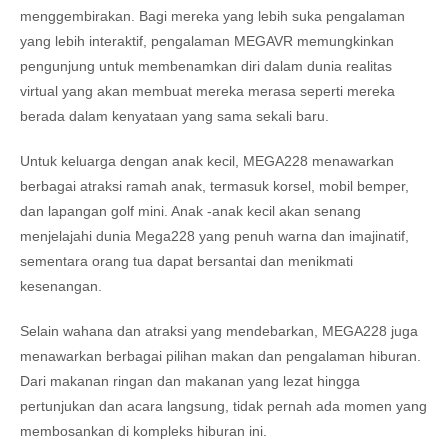
menggembirakan. Bagi mereka yang lebih suka pengalaman
yang lebih interaktif, pengalaman MEGAVR memungkinkan
pengunjung untuk membenamkan diri dalam dunia realitas
virtual yang akan membuat mereka merasa seperti mereka
berada dalam kenyataan yang sama sekali baru.
Untuk keluarga dengan anak kecil, MEGA228 menawarkan
berbagai atraksi ramah anak, termasuk korsel, mobil bemper,
dan lapangan golf mini. Anak -anak kecil akan senang
menjelajahi dunia Mega228 yang penuh warna dan imajinatif,
sementara orang tua dapat bersantai dan menikmati
kesenangan.
Selain wahana dan atraksi yang mendebarkan, MEGA228 juga
menawarkan berbagai pilihan makan dan pengalaman hiburan.
Dari makanan ringan dan makanan yang lezat hingga
pertunjukan dan acara langsung, tidak pernah ada momen yang
membosankan di kompleks hiburan ini.