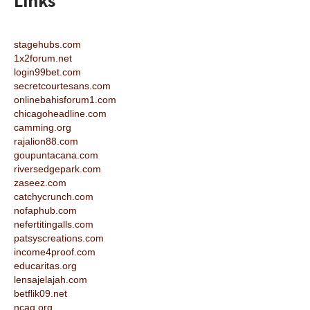
Links
stagehubs.com
1x2forum.net
login99bet.com
secretcourtesans.com
onlinebahisforum1.com
chicagoheadline.com
camming.org
rajalion88.com
goupuntacana.com
riversedgepark.com
zaseez.com
catchycrunch.com
nofaphub.com
nefertitingalls.com
patsyscreations.com
income4proof.com
educaritas.org
lensajelajah.com
betflik09.net
ncaq.org