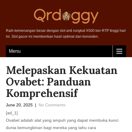
Raih kemenangan besar dengan slot anti rungkat X500 ber-RTP tinggi hari
ini. Slot gacor ini memberikan hasil optimal dan konsisten.
Menu
Melepaskan Kekuatan
Ovabet: Panduan
Komprehensif
June 20, 2025
|
No Comments
[ad_1]
Ovabet adalah alat yang ampuh yang dapat membuka kunci
dunia kemungkinan bagi mereka yang tahu cara