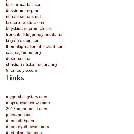
barbaracarlotti.com
desktopmining.net
inthebleachers.net
lexapro-rx-store.com
buyskincareproducts.org
frenchbulldogpuppyforsale.net
kogamasquid.com
themultiplicationtablechart.com
casinoglamour.org
dextercoin.io
christianarticledirectory.org
5homestyle.com
Links
mygamblingstory.com
majalahwekonews.com
2017hoganoutlet.com
pelmanec.com
domino99qq.net
directoryoftheweb.com
donttellashton.com