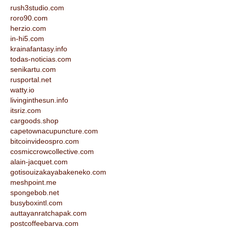
rush3studio.com
roro90.com
herzio.com
in-hi5.com
krainafantasy.info
todas-noticias.com
senikartu.com
rusportal.net
watty.io
livinginthesun.info
itsriz.com
cargoods.shop
capetownacupuncture.com
bitcoinvideospro.com
cosmiccrowcollective.com
alain-jacquet.com
gotisouizakayabakeneko.com
meshpoint.me
spongebob.net
busyboxintl.com
auttayanratchapak.com
postcoffeebarva.com