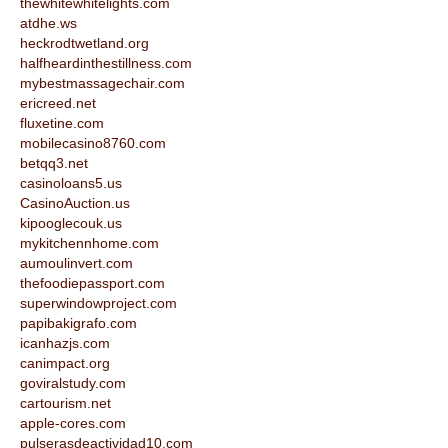
thewhitewhitelights.com
atdhe.ws
heckrodtwetland.org
halfheardinthestillness.com
mybestmassagechair.com
ericreed.net
fluxetine.com
mobilecasino8760.com
betqq3.net
casinoloans5.us
CasinoAuction.us
kipooglecouk.us
mykitchennhome.com
aumoulinvert.com
thefoodiepassport.com
superwindowproject.com
papibakigrafo.com
icanhazjs.com
canimpact.org
goviralstudy.com
cartourism.net
apple-cores.com
pulserasdeactividad10.com