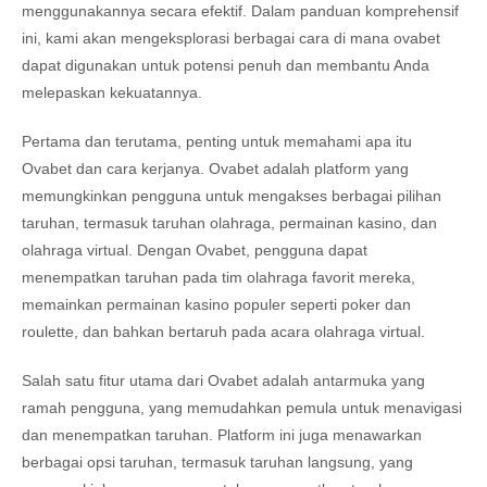
menggunakannya secara efektif. Dalam panduan komprehensif
ini, kami akan mengeksplorasi berbagai cara di mana ovabet
dapat digunakan untuk potensi penuh dan membantu Anda
melepaskan kekuatannya.
Pertama dan terutama, penting untuk memahami apa itu
Ovabet dan cara kerjanya. Ovabet adalah platform yang
memungkinkan pengguna untuk mengakses berbagai pilihan
taruhan, termasuk taruhan olahraga, permainan kasino, dan
olahraga virtual. Dengan Ovabet, pengguna dapat
menempatkan taruhan pada tim olahraga favorit mereka,
memainkan permainan kasino populer seperti poker dan
roulette, dan bahkan bertaruh pada acara olahraga virtual.
Salah satu fitur utama dari Ovabet adalah antarmuka yang
ramah pengguna, yang memudahkan pemula untuk menavigasi
dan menempatkan taruhan. Platform ini juga menawarkan
berbagai opsi taruhan, termasuk taruhan langsung, yang