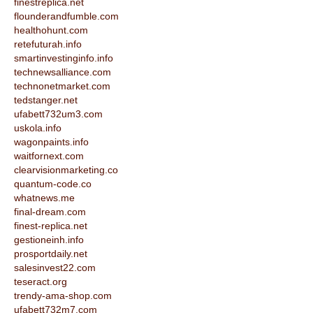
finestreplica.net
flounderandfumble.com
healthohunt.com
retefuturah.info
smartinvestinginfo.info
technewsalliance.com
technonetmarket.com
tedstanger.net
ufabett732um3.com
uskola.info
wagonpaints.info
waitfornext.com
clearvisionmarketing.co
quantum-code.co
whatnews.me
final-dream.com
finest-replica.net
gestioneinh.info
prosportdaily.net
salesinvest22.com
teseract.org
trendy-ama-shop.com
ufabett732m7.com