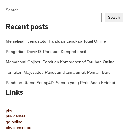
navigation
Search
Search
Recent posts
Menjelajahi Jeniustoto: Panduan Lengkap Togel Online
Pengertian Dewi4D: Panduan Komprehensif
Memahami Gajibet: Panduan Komprehensif Taruhan Online
Temukan MajestiBet: Panduan Utama untuk Pemain Baru
Panduan Utama Saung4D: Semua yang Perlu Anda Ketahui
Links
pkv
pkv games
qq online
pkv dominoqq