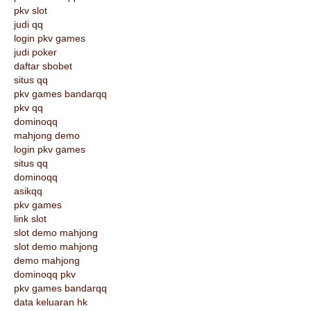
pkv slot
judi qq
login pkv games
judi poker
daftar sbobet
situs qq
pkv games bandarqq
pkv qq
dominoqq
mahjong demo
login pkv games
situs qq
dominoqq
asikqq
pkv games
link slot
slot demo mahjong
slot demo mahjong
demo mahjong
dominoqq pkv
pkv games bandarqq
data keluaran hk