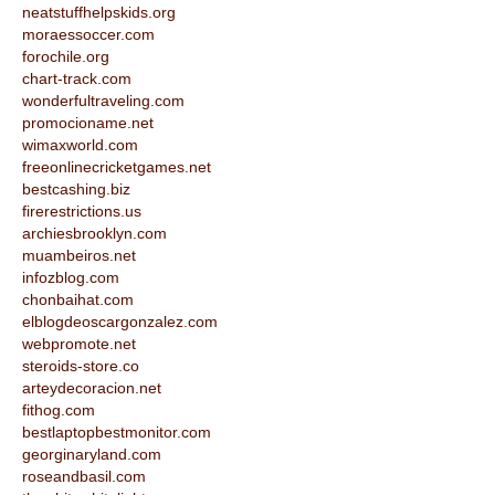
neatstuffhelpskids.org
moraessoccer.com
forochile.org
chart-track.com
wonderfultraveling.com
promocioname.net
wimaxworld.com
freeonlinecricketgames.net
bestcashing.biz
firerestrictions.us
archiesbrooklyn.com
muambeiros.net
infozblog.com
chonbaihat.com
elblogdeoscargonzalez.com
webpromote.net
steroids-store.co
arteydecoracion.net
fithog.com
bestlaptopbestmonitor.com
georginaryland.com
roseandbasil.com