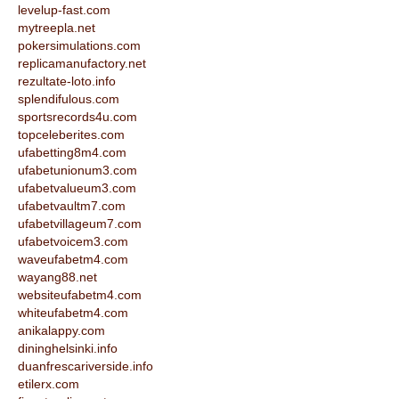
levelup-fast.com
mytreepla.net
pokersimulations.com
replicamanufactory.net
rezultate-loto.info
splendifulous.com
sportsrecords4u.com
topceleberites.com
ufabetting8m4.com
ufabetunionum3.com
ufabetvalueum3.com
ufabetvaultm7.com
ufabetvillageum7.com
ufabetvoicem3.com
waveufabetm4.com
wayang88.net
websiteufabetm4.com
whiteufabetm4.com
anikalappy.com
dininghelsinki.info
duanfrescariverside.info
etilerx.com