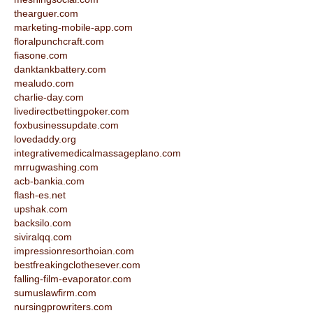
thearguer.com
marketing-mobile-app.com
floralpunchcraft.com
fiasone.com
danktankbattery.com
mealudo.com
charlie-day.com
livedirectbettingpoker.com
foxbusinessupdate.com
lovedaddy.org
integrativemedicalmassageplano.com
mrrugwashing.com
acb-bankia.com
flash-es.net
upshak.com
backsilo.com
siviralqq.com
impressionresorthoian.com
bestfreakingclothesever.com
falling-film-evaporator.com
sumuslawfirm.com
nursingprowriters.com