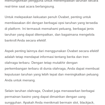
memungkinkan pengguna untuk menempatkan taruhan secara
real-time saat acara berlangsung.
Untuk melepaskan kekuatan penuh Ovabet, penting untuk
membiasakan diri dengan berbagai opsi taruhan yang tersedia
di platform. Ini termasuk memahami peluang, berbagai jenis
taruhan yang dapat ditempatkan, dan bagaimana mengelola
bankroll Anda secara efektif.
Aspek penting lainnya dari menggunakan Ovabet secara efektif
adalah tetap mendapat informasi tentang berita dan tren
olahraga terbaru. Dengan tetap mutakhir dengan
perkembangan terbaru di dunia olahraga, Anda dapat membuat
keputusan taruhan yang lebih tepat dan meningkatkan peluang
Anda untuk menang.
Selain taruhan olahraga, Ovabet juga menawarkan berbagai
permainan kasino yang dapat dimainkan dengan uang
sungguhan. Apakah Anda menikmati bermain slot, blackjack,