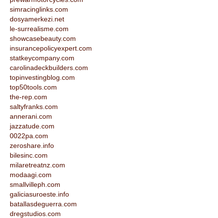
simracinglinks.com
dosyamerkezi.net
le-surrealisme.com
showcasebeauty.com
insurancepolicyexpert.com
statkeycompany.com
carolinadeckbuilders.com
topinvestingblog.com
top50tools.com
the-rep.com
saltyfranks.com
annerani.com
jazzatude.com
0022pa.com
zeroshare.info
bilesinc.com
milaretreatnz.com
modaagi.com
smallvilleph.com
galiciasuroeste.info
batallasdeguerra.com
dregstudios.com