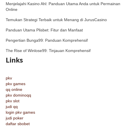
Menjelajahi Kasino Ahl: Panduan Utama Anda untuk Permainan
Online
Temukan Strategi Terbaik untuk Menang di JurusCasino
Panduan Utama Plisbet: Fitur dan Manfaat
Pengertian Bunga99: Panduan Komprehensif
The Rise of Winlose99: Tinjauan Komprehensif
Links
pkv
pkv games
qq online
pkv dominoqq
pkv slot
judi qq
login pkv games
judi poker
daftar sbobet