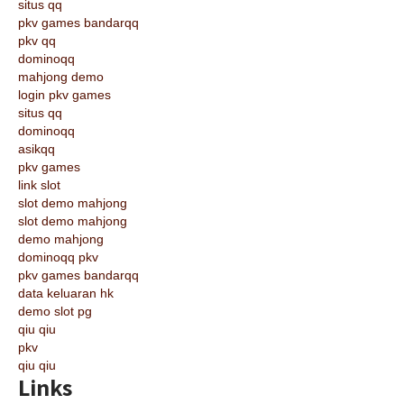
situs qq
pkv games bandarqq
pkv qq
dominoqq
mahjong demo
login pkv games
situs qq
dominoqq
asikqq
pkv games
link slot
slot demo mahjong
slot demo mahjong
demo mahjong
dominoqq pkv
pkv games bandarqq
data keluaran hk
demo slot pg
qiu qiu
pkv
qiu qiu
Links