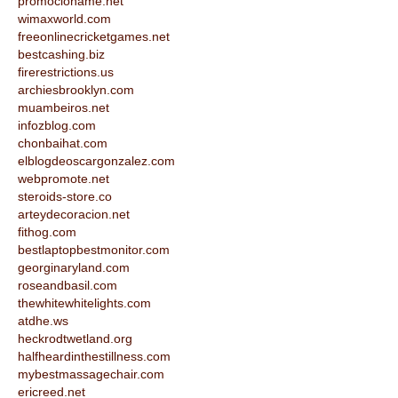
promocioname.net
wimaxworld.com
freeonlinecricketgames.net
bestcashing.biz
firerestrictions.us
archiesbrooklyn.com
muambeiros.net
infozblog.com
chonbaihat.com
elblogdeoscargonzalez.com
webpromote.net
steroids-store.co
arteydecoracion.net
fithog.com
bestlaptopbestmonitor.com
georginaryland.com
roseandbasil.com
thewhitewhitelights.com
atdhe.ws
heckrodtwetland.org
halfheardinthestillness.com
mybestmassagechair.com
ericreed.net