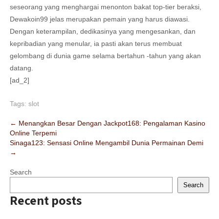
seseorang yang menghargai menonton bakat top-tier beraksi,
Dewakoin99 jelas merupakan pemain yang harus diawasi.
Dengan keterampilan, dedikasinya yang mengesankan, dan
kepribadian yang menular, ia pasti akan terus membuat
gelombang di dunia game selama bertahun -tahun yang akan
datang.
[ad_2]
Tags:
slot
Post
←
Menangkan Besar Dengan Jackpot168: Pengalaman Kasino
Online Terpemi
navigation
Sinaga123: Sensasi Online Mengambil Dunia Permainan Demi
→
Search
Search
Recent posts