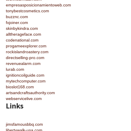
empresasposicionamientoweb.com
tonybestcosmetics.com
buzznc.com
fxjoiner.com
skinbykindra.com
alltherageface.com
codenational.com
progameexplorer.com
rockislandroastery.com
directselling-pro.com
revenuealarm.com
lurab.com
ignitioncoilguide.com
mytechcomputer.com
bioslot168.com
artsandcraftsauthority.com
webservicelive.com
Links
jimsfamousbbq.com
libertywalk-usa.com