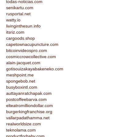
todas-noticias.com
senikartu.com
rusportal.net
watty.io
livinginthesun.info
itsriz.com
cargoods.shop
capetownacupuncture.com
bitcoinvideospro.com
cosmiccrowcollective.com
alain-jacquet.com
gotisouizakayabakeneko.com
meshpoint.me
spongebob.net
busyboxintl.com
auttayanratchapak.com
postcoffeebarva.com
elteatromilliondollar.com
burgerkingfranchise.org
vallarpadathamma.net
realworldsize.com
teknolama.com
productforbaby.com