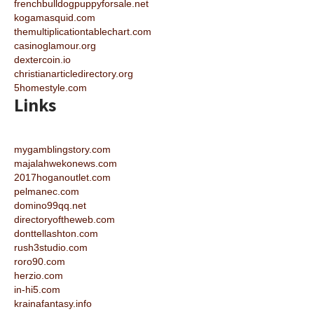
frenchbulldogpuppyforsale.net
kogamasquid.com
themultiplicationtablechart.com
casinoglamour.org
dextercoin.io
christianarticledirectory.org
5homestyle.com
Links
mygamblingstory.com
majalahwekonews.com
2017hoganoutlet.com
pelmanec.com
domino99qq.net
directoryoftheweb.com
donttellashton.com
rush3studio.com
roro90.com
herzio.com
in-hi5.com
krainafantasy.info