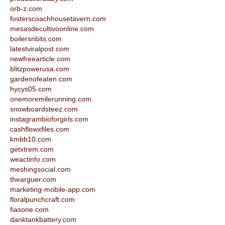
orb-z.com
fosterscoachhousetavern.com
mesasdecultivoonline.com
boilersnbits.com
latestviralpost.com
newfreearticle.com
blitzpowerusa.com
gardenofeaten.com
hycys05.com
onemoremilerunning.com
snowboardsteez.com
instagrambioforgirls.com
cashflowxfiles.com
kmbb10.com
getxtrem.com
weactinfo.com
meshingsocial.com
thearguer.com
marketing-mobile-app.com
floralpunchcraft.com
fiasone.com
danktankbattery.com