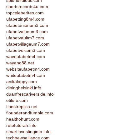
splendifulous.com
sportsrecords4u.com
topceleberites.com
ufabetting8m4.com
ufabetunionum3.com
ufabetvalueum3.com
ufabetvaultm7.com
ufabetvillageum7.com
ufabetvoicem3.com
waveufabetm4.com
wayang88.net
websiteufabetm4.com
whiteufabetm4.com
anikalappy.com
dininghelsinki.info
duanfrescariverside.info
etilerx.com
finestreplica.net
flounderandfumble.com
healthohunt.com
retefuturah.info
smartinvestinginfo.info
technewsalliance.com