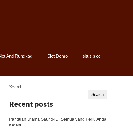
lot Anti Rungkad
Slot Demo
situs slot
Search
Search
Recent posts
Panduan Utama Saung4D: Semua yang Perlu Anda
Ketahui