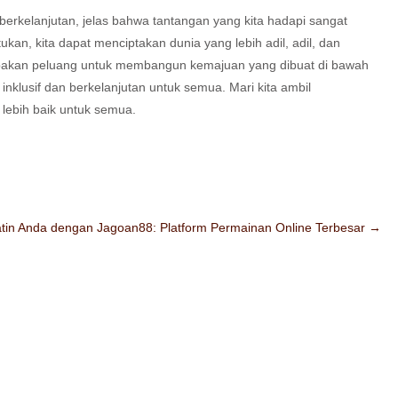
erkelanjutan, jelas bahwa tantangan yang kita hadapi sangat
an, kita dapat menciptakan dunia yang lebih adil, adil, dan
pakan peluang untuk membangun kemajuan yang dibuat di bawah
lusif dan berkelanjutan untuk semua. Mari kita ambil
lebih baik untuk semua.
atin Anda dengan Jagoan88: Platform Permainan Online Terbesar
→