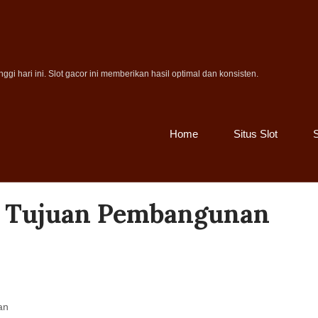
i hari ini. Slot gacor ini memberikan hasil optimal dan konsisten.
Home
Situs Slot
S
 Tujuan Pembangunan
an