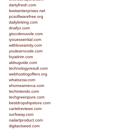
dartyfresh.com
lewisenterprises.net
pcsoftwarefree.org
dailylinking.com
dnafyx.com
giocolenuvole.com
iyouessential.com
withloveamity.com
youlearncode.com
fxyatirim.com
abbuguide.com
technologyresult.com
webhostingoffers.org
whatszow.com
ehomeamerca.com
techintendo.com
techgreenpure.com
bestdropshipstore.com
cartelreviews.com
surfsway.com
nailartproduct.com
digitactseed.com