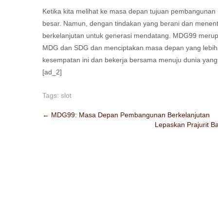
Ketika kita melihat ke masa depan tujuan pembangunan b
besar. Namun, dengan tindakan yang berani dan menentuk
berkelanjutan untuk generasi mendatang. MDG99 meru
MDG dan SDG dan menciptakan masa depan yang lebih ink
kesempatan ini dan bekerja bersama menuju dunia yang 
[ad_2]
Tags:
slot
Post
←
MDG99: Masa Depan Pembangunan Berkelanjutan
Lepaskan Prajurit B
navigation