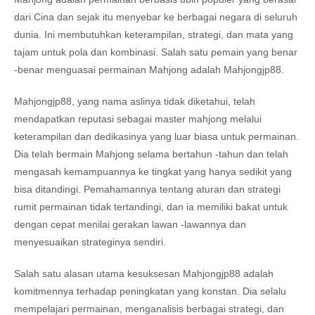
dari Cina dan sejak itu menyebar ke berbagai negara di seluruh
dunia. Ini membutuhkan keterampilan, strategi, dan mata yang
tajam untuk pola dan kombinasi. Salah satu pemain yang benar
-benar menguasai permainan Mahjong adalah Mahjongjp88.
Mahjongjp88, yang nama aslinya tidak diketahui, telah
mendapatkan reputasi sebagai master mahjong melalui
keterampilan dan dedikasinya yang luar biasa untuk permainan.
Dia telah bermain Mahjong selama bertahun -tahun dan telah
mengasah kemampuannya ke tingkat yang hanya sedikit yang
bisa ditandingi. Pemahamannya tentang aturan dan strategi
rumit permainan tidak tertandingi, dan ia memiliki bakat untuk
dengan cepat menilai gerakan lawan -lawannya dan
menyesuaikan strateginya sendiri.
Salah satu alasan utama kesuksesan Mahjongjp88 adalah
komitmennya terhadap peningkatan yang konstan. Dia selalu
mempelajari permainan, menganalisis berbagai strategi, dan