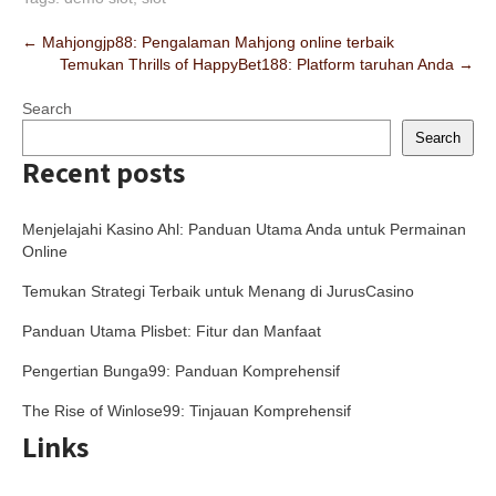
Post
←
Mahjongjp88: Pengalaman Mahjong online terbaik
Temukan Thrills of HappyBet188: Platform taruhan Anda
→
navigation
Search
Search
Recent posts
Menjelajahi Kasino Ahl: Panduan Utama Anda untuk Permainan
Online
Temukan Strategi Terbaik untuk Menang di JurusCasino
Panduan Utama Plisbet: Fitur dan Manfaat
Pengertian Bunga99: Panduan Komprehensif
The Rise of Winlose99: Tinjauan Komprehensif
Links