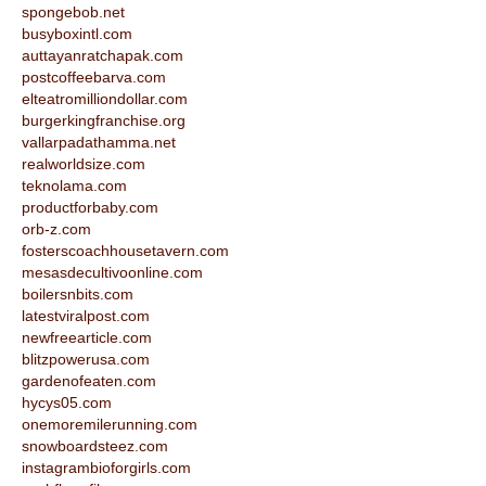
spongebob.net
busyboxintl.com
auttayanratchapak.com
postcoffeebarva.com
elteatromilliondollar.com
burgerkingfranchise.org
vallarpadathamma.net
realworldsize.com
teknolama.com
productforbaby.com
orb-z.com
fosterscoachhousetavern.com
mesasdecultivoonline.com
boilersnbits.com
latestviralpost.com
newfreearticle.com
blitzpowerusa.com
gardenofeaten.com
hycys05.com
onemoremilerunning.com
snowboardsteez.com
instagrambioforgirls.com