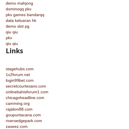
demo mahjong
dominoqq pkv
pkv games bandarqq
data keluaran hk
demo slot pg
qiu qiu
pkv
qiu qiu
Links
stagehubs.com
1x2forum.net
login99bet.com
secretcourtesans.com
onlinebahisforum1.com
chicagoheadline.com
camming.org
rajalion88.com
goupuntacana.com
riversedgepark.com
zaseez.com