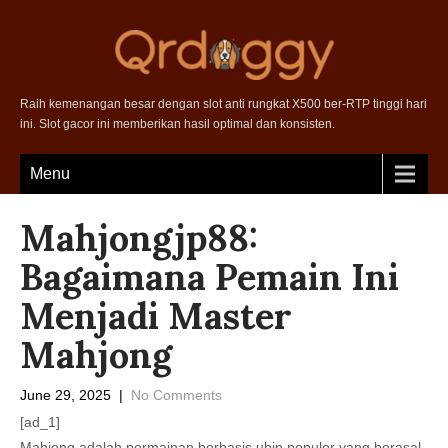
Raih kemenangan besar dengan slot anti rungkat X500 ber-RTP tinggi hari
ini. Slot gacor ini memberikan hasil optimal dan konsisten.
Menu
Mahjongjp88:
Bagaimana Pemain Ini
Menjadi Master
Mahjong
June 29, 2025
|
No Comments
[ad_1]
Mahjong adalah permainan berbasis ubin populer yang berasal