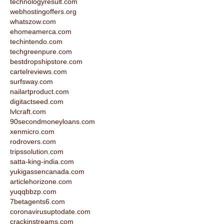
technologyresult.com
webhostingoffers.org
whatszow.com
ehomeamerca.com
techintendo.com
techgreenpure.com
bestdropshipstore.com
cartelreviews.com
surfsway.com
nailartproduct.com
digitactseed.com
lvlcraft.com
90secondmoneyloans.com
xenmicro.com
rodrovers.com
tripssolution.com
satta-king-india.com
yukigassencanada.com
articlehorizone.com
yuqqbbzp.com
7betagents6.com
coronavirusuptodate.com
crackinstreams.com