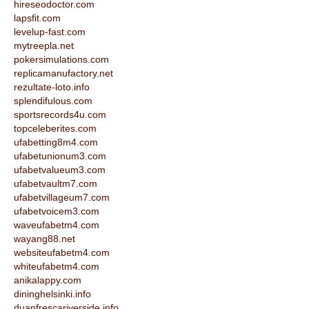
hireseodoctor.com
lapsfit.com
levelup-fast.com
mytreepla.net
pokersimulations.com
replicamanufactory.net
rezultate-loto.info
splendifulous.com
sportsrecords4u.com
topceleberites.com
ufabetting8m4.com
ufabetunionum3.com
ufabetvalueum3.com
ufabetvaultm7.com
ufabetvillageum7.com
ufabetvoicem3.com
waveufabetm4.com
wayang88.net
websiteufabetm4.com
whiteufabetm4.com
anikalappy.com
dininghelsinki.info
duanfrescariverside.info