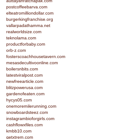
auttayanratchapak.com
postcoffeebarva.com
elteatromilliondollar.com
burgerkingfranchise.org
vallarpadathamma.net
realworldsize.com
teknolama.com
productforbaby.com
orb-z.com
fosterscoachhousetavern.com
mesasdecultivoonline.com
boilersnbits.com
latestviralpost.com
newfreearticle.com
blitzpowerusa.com
gardenofeaten.com
hycys05.com
onemoremilerunning.com
snowboardsteez.com
instagrambioforgirls.com
cashflowxfiles.com
kmbb10.com
getxtrem.com