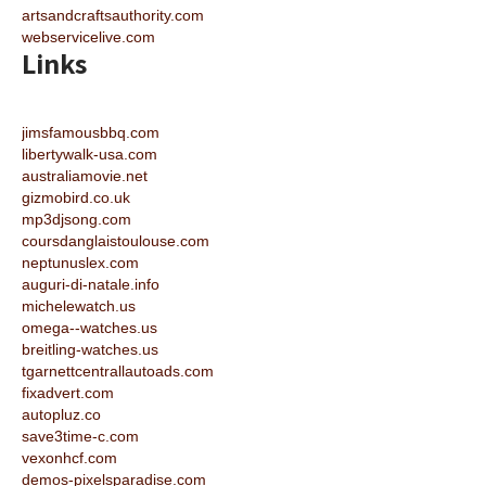
artsandcraftsauthority.com
webservicelive.com
Links
jimsfamousbbq.com
libertywalk-usa.com
australiamovie.net
gizmobird.co.uk
mp3djsong.com
coursdanglaistoulouse.com
neptunuslex.com
auguri-di-natale.info
michelewatch.us
omega--watches.us
breitling-watches.us
tgarnettcentrallautoads.com
fixadvert.com
autopluz.co
save3time-c.com
vexonhcf.com
demos-pixelsparadise.com