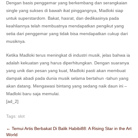
Dengan basis penggemar yang berkembang dan serangkaian
single yang sukses di bawah ikat pinggangnya, Madloki siap
untuk superstardom. Bakat, hasrat, dan dedikasinya pada
keahliannya telah membuatnya mendapatkan pengikut yang
setia dari penggemar yang tidak bisa mendapatkan cukup dari
musiknya.
Ketika Madloki terus meningkat di industri musik, jelas bahwa ia
adalah kekuatan yang harus diperhitungkan. Dengan suaranya
yang unik dan pesan yang kuat, Madloki pasti akan membuat
dampak abadi pada dunia musik selama bertahun -tahun yang
akan datang. Mengawasi bintang yang sedang naik daun ini –
Madloki baru saja memulai.
[ad_2]
Tags:
slot
Post
←
Temui Artis Berbakat Di Balik Habibi88: A Rising Star in the Art
World
navigation