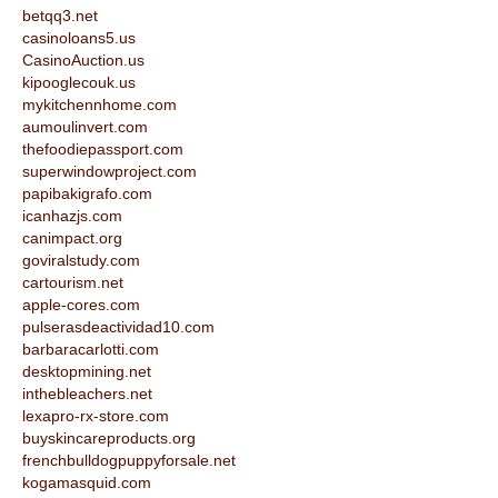
betqq3.net
casinoloans5.us
CasinoAuction.us
kipooglecouk.us
mykitchennhome.com
aumoulinvert.com
thefoodiepassport.com
superwindowproject.com
papibakigrafo.com
icanhazjs.com
canimpact.org
goviralstudy.com
cartourism.net
apple-cores.com
pulserasdeactividad10.com
barbaracarlotti.com
desktopmining.net
inthebleachers.net
lexapro-rx-store.com
buyskincareproducts.org
frenchbulldogpuppyforsale.net
kogamasquid.com