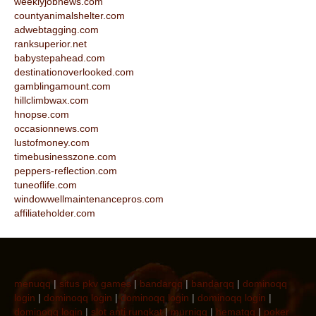
weeklyjobnews.com
countyanimalshelter.com
adwebtagging.com
ranksuperior.net
babystepahead.com
destinationoverlooked.com
gamblingamount.com
hillclimbwax.com
hnopse.com
occasionnews.com
lustofmoney.com
timebusinesszone.com
peppers-reflection.com
tuneoflife.com
windowwellmaintenancepros.com
affiliateholder.com
menuqq
|
situs pkv games
|
bandarqq
|
bandarqq
|
dominoqq
login
|
dominoqq login
|
dominoqq login
|
dominoqq login
|
dominoqq login
|
slot anti rungkat
|
murniqq
|
hematqq
|
poker