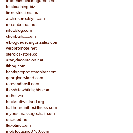
freeonlinecricketgames.net
bestcashing.biz
firerestrictions.us
archiesbrooklyn.com
muambeiros.net
infozblog.com
chonbaihat.com
elblogdeoscargonzalez.com
webpromote.net
steroids-store.co
arteydecoracion.net
fithog.com
bestlaptopbestmonitor.com
georginaryland.com
roseandbasil.com
thewhitewhitelights.com
atdhe.ws
heckrodtwetland.org
halfheardinthestillness.com
mybestmassagechair.com
ericreed.net
fluxetine.com
mobilecasino8760.com