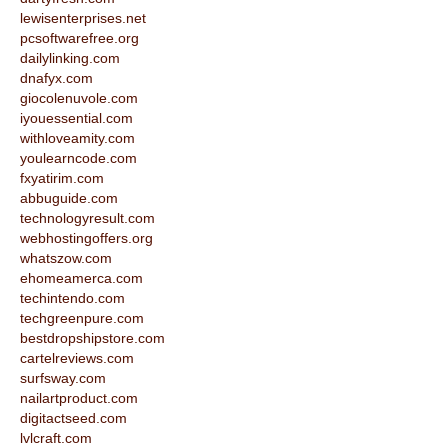
lewisenterprises.net
pcsoftwarefree.org
dailylinking.com
dnafyx.com
giocolenuvole.com
iyouessential.com
withloveamity.com
youlearncode.com
fxyatirim.com
abbuguide.com
technologyresult.com
webhostingoffers.org
whatszow.com
ehomeamerca.com
techintendo.com
techgreenpure.com
bestdropshipstore.com
cartelreviews.com
surfsway.com
nailartproduct.com
digitactseed.com
lvlcraft.com