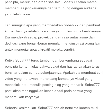
pencipta, merek, dan organisasi lain, Sobat777 telah mampu
memperluas jangkauannya dan terhubung dengan audiens
yang lebih besar.
Tapi mungkin apa yang membedakan Sobat777 dari pembuat
konten lainnya adalah hasratnya yang tulus untuk keahliannya.
Dia mendekati setiap proyek dengan rasa antusiasme dan
dedikasi yang benar -benar menular, menginspirasi orang lain
untuk mengejar upaya kreatif mereka sendiri.
Ketika Sobat777 terus tumbuh dan berkembang sebagai
pencipta konten, jelas bahwa bakat dan hasratnya akan terus
bersinar dalam semua pekerjaannya. Apakah dia membuat seri
video yang menawan, merancang kampanye visual yang
mencolok, atau menulis posting blog yang menarik, Sobat777
pasti akan meninggalkan kesan abadi pada semua yang
menemukan karyanya.
Sebagai kesimpulan, Sobat777 adalah pencipta konten multi-