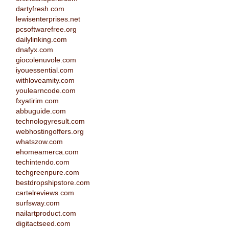
dartyfresh.com
lewisenterprises.net
pcsoftwarefree.org
dailylinking.com
dnafyx.com
giocolenuvole.com
iyouessential.com
withloveamity.com
youlearncode.com
fxyatirim.com
abbuguide.com
technologyresult.com
webhostingoffers.org
whatszow.com
ehomeamerca.com
techintendo.com
techgreenpure.com
bestdropshipstore.com
cartelreviews.com
surfsway.com
nailartproduct.com
digitactseed.com