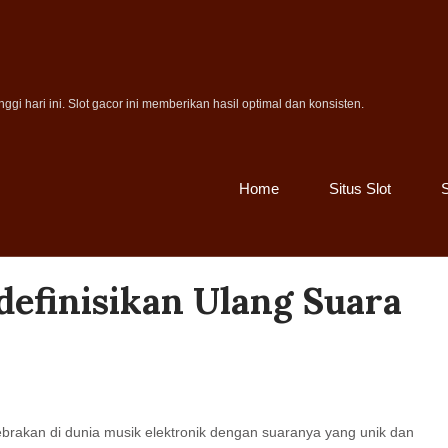
i hari ini. Slot gacor ini memberikan hasil optimal dan konsisten.
Home
Situs Slot
S
definisikan Ulang Suara
rakan di dunia musik elektronik dengan suaranya yang unik dan