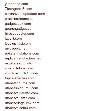
yuqqbbzp.com
7betagents6.com
coronavirusuptodate.com
crackinstreams.com
gadgetspak.com
gearsngadget.com
hireseodoctor.com
lapsfit.com
levelup-fast.com
mytreepla.net
pokersimulations.com
replicamanufactory.net
rezultate-loto.info
splendifulous.com
sportsrecords4u.com
topceleberites.com
ufabetting8m4.com
ufabetunionum3.com
ufabetvalueum3.com
ufabetvaultm7.com
ufabetvillageum7.com
ufabetvoicem3.com