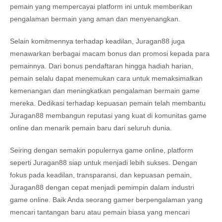
pemain yang mempercayai platform ini untuk memberikan
pengalaman bermain yang aman dan menyenangkan.
Selain komitmennya terhadap keadilan, Juragan88 juga
menawarkan berbagai macam bonus dan promosi kepada para
pemainnya. Dari bonus pendaftaran hingga hadiah harian,
pemain selalu dapat menemukan cara untuk memaksimalkan
kemenangan dan meningkatkan pengalaman bermain game
mereka. Dedikasi terhadap kepuasan pemain telah membantu
Juragan88 membangun reputasi yang kuat di komunitas game
online dan menarik pemain baru dari seluruh dunia.
Seiring dengan semakin populernya game online, platform
seperti Juragan88 siap untuk menjadi lebih sukses. Dengan
fokus pada keadilan, transparansi, dan kepuasan pemain,
Juragan88 dengan cepat menjadi pemimpin dalam industri
game online. Baik Anda seorang gamer berpengalaman yang
mencari tantangan baru atau pemain biasa yang mencari