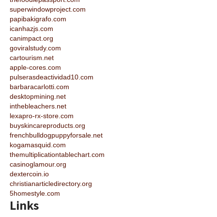
superwindowproject.com
papibakigrafo.com
icanhazjs.com
canimpact.org
goviralstudy.com
cartourism.net
apple-cores.com
pulserasdeactividad10.com
barbaracarlotti.com
desktopmining.net
inthebleachers.net
lexapro-rx-store.com
buyskincareproducts.org
frenchbulldogpuppyforsale.net
kogamasquid.com
themultiplicationtablechart.com
casinoglamour.org
dextercoin.io
christianarticledirectory.org
5homestyle.com
Links