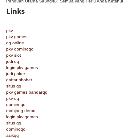
Panduan Utama Saung4D: Semua yang Perlu Anda Ketahui
Links
pkv
pkv games
qq online
pkv dominoqq
pkv slot
judi qq
login pkv games
judi poker
daftar sbobet
situs qq
pkv games bandarqq
pkv qq
dominoqq
mahjong demo
login pkv games
situs qq
dominoqq
asikqq