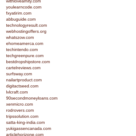
withloveamity.com
youlearncode.com
fxyatirim.com
abbuguide.com
technologyresult.com
webhostingoffers.org
whatszow.com
ehomeamerca.com
techintendo.com
techgreenpure.com
bestdropshipstore.com
cartelreviews.com
surfsway.com
nailartproduct.com
digitactseed.com
lvlcraft.com
90secondmoneyloans.com
xenmicro.com
rodrovers.com
tripssolution.com
satta-king-india.com
yukigassencanada.com
articlehorizone.com