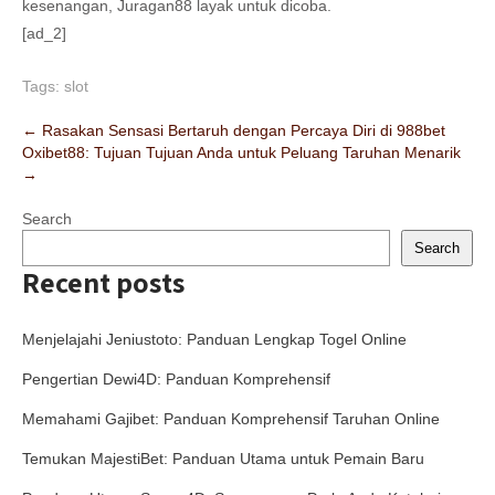
kesenangan, Juragan88 layak untuk dicoba.
[ad_2]
Tags:
slot
Post
←
Rasakan Sensasi Bertaruh dengan Percaya Diri di 988bet
Oxibet88: Tujuan Tujuan Anda untuk Peluang Taruhan Menarik
navigation
→
Search
Search
Recent posts
Menjelajahi Jeniustoto: Panduan Lengkap Togel Online
Pengertian Dewi4D: Panduan Komprehensif
Memahami Gajibet: Panduan Komprehensif Taruhan Online
Temukan MajestiBet: Panduan Utama untuk Pemain Baru