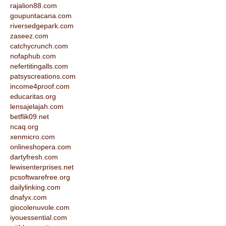
rajalion88.com
goupuntacana.com
riversedgepark.com
zaseez.com
catchycrunch.com
nofaphub.com
nefertitingalls.com
patsyscreations.com
income4proof.com
educaritas.org
lensajelajah.com
betflik09.net
ncaq.org
xenmicro.com
onlineshopera.com
dartyfresh.com
lewisenterprises.net
pcsoftwarefree.org
dailylinking.com
dnafyx.com
giocolenuvole.com
iyouessential.com