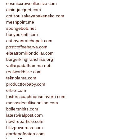
cosmiccrowcollective.com
alain-jacquet.com
gotisouizakayabakeneko.com
meshpoint.me
spongebob.net
busyboxintl.com
auttayanratchapak.com
postcoffeebarva.com
elteatromilliondollar.com
burgerkingfranchise.org
vallarpadathamma.net
realworldsize.com
teknolama.com
productforbaby.com
orb-z.com
fosterscoachhousetavern.com
mesasdecultivoonline.com
boilersnbits.com
latestviralpost.com
newfreearticle.com
blitzpowerusa.com
gardenofeaten.com