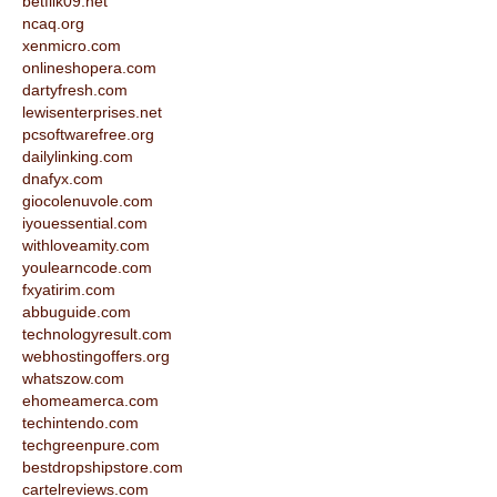
betflik09.net
ncaq.org
xenmicro.com
onlineshopera.com
dartyfresh.com
lewisenterprises.net
pcsoftwarefree.org
dailylinking.com
dnafyx.com
giocolenuvole.com
iyouessential.com
withloveamity.com
youlearncode.com
fxyatirim.com
abbuguide.com
technologyresult.com
webhostingoffers.org
whatszow.com
ehomeamerca.com
techintendo.com
techgreenpure.com
bestdropshipstore.com
cartelreviews.com