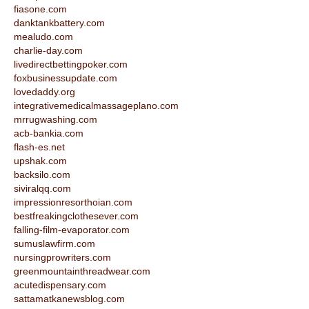
fiasone.com
danktankbattery.com
mealudo.com
charlie-day.com
livedirectbettingpoker.com
foxbusinessupdate.com
lovedaddy.org
integrativemedicalmassageplano.com
mrrugwashing.com
acb-bankia.com
flash-es.net
upshak.com
backsilo.com
siviralqq.com
impressionresorthoian.com
bestfreakingclothesever.com
falling-film-evaporator.com
sumuslawfirm.com
nursingprowriters.com
greenmountainthreadwear.com
acutedispensary.com
sattamatkanewsblog.com