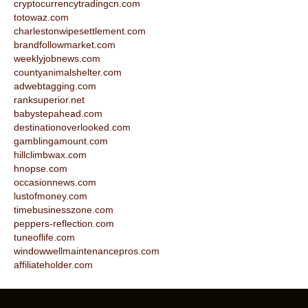
cryptocurrencytradingcn.com
totowaz.com
charlestonwipesettlement.com
brandfollowmarket.com
weeklyjobnews.com
countyanimalshelter.com
adwebtagging.com
ranksuperior.net
babystepahead.com
destinationoverlooked.com
gamblingamount.com
hillclimbwax.com
hnopse.com
occasionnews.com
lustofmoney.com
timebusinesszone.com
peppers-reflection.com
tuneoflife.com
windowwellmaintenancepros.com
affiliateholder.com