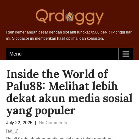
Raih kemenangan besar dengan slot anti rungkat X500 ber-RTP tinggi hari
ini. Slot gacor ini memberikan hasil optimal dan konsisten.
Menu
Inside the World of
Palu88: Melihat lebih
dekat akun media sosial
yang populer
July 22, 2025
|
No Comments
[ad_1]
Palu88 adalah akun media sosial yang telah membuat