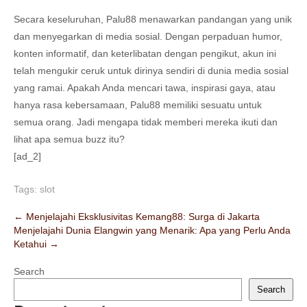
Secara keseluruhan, Palu88 menawarkan pandangan yang unik
dan menyegarkan di media sosial. Dengan perpaduan humor,
konten informatif, dan keterlibatan dengan pengikut, akun ini
telah mengukir ceruk untuk dirinya sendiri di dunia media sosial
yang ramai. Apakah Anda mencari tawa, inspirasi gaya, atau
hanya rasa kebersamaan, Palu88 memiliki sesuatu untuk
semua orang. Jadi mengapa tidak memberi mereka ikuti dan
lihat apa semua buzz itu?
[ad_2]
Tags:
slot
Post
←
Menjelajahi Eksklusivitas Kemang88: Surga di Jakarta
Menjelajahi Dunia Elangwin yang Menarik: Apa yang Perlu Anda
navigation
Ketahui
→
Search
Search