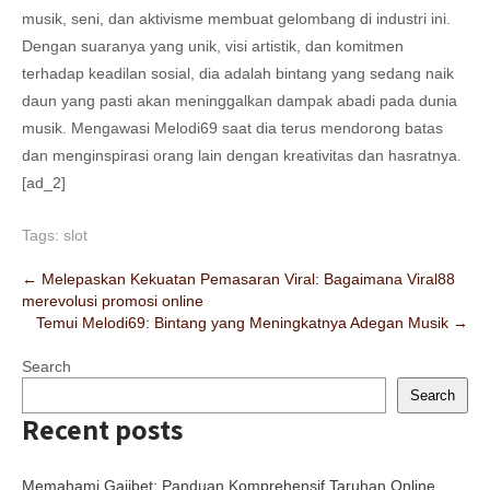
musik, seni, dan aktivisme membuat gelombang di industri ini.
Dengan suaranya yang unik, visi artistik, dan komitmen
terhadap keadilan sosial, dia adalah bintang yang sedang naik
daun yang pasti akan meninggalkan dampak abadi pada dunia
musik. Mengawasi Melodi69 saat dia terus mendorong batas
dan menginspirasi orang lain dengan kreativitas dan hasratnya.
[ad_2]
Tags:
slot
Post
←
Melepaskan Kekuatan Pemasaran Viral: Bagaimana Viral88
merevolusi promosi online
navigation
Temui Melodi69: Bintang yang Meningkatnya Adegan Musik
→
Search
Search
Recent posts
Memahami Gajibet: Panduan Komprehensif Taruhan Online