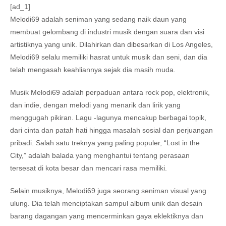
[ad_1]
Melodi69 adalah seniman yang sedang naik daun yang
membuat gelombang di industri musik dengan suara dan visi
artistiknya yang unik. Dilahirkan dan dibesarkan di Los Angeles,
Melodi69 selalu memiliki hasrat untuk musik dan seni, dan dia
telah mengasah keahliannya sejak dia masih muda.
Musik Melodi69 adalah perpaduan antara rock pop, elektronik,
dan indie, dengan melodi yang menarik dan lirik yang
menggugah pikiran. Lagu -lagunya mencakup berbagai topik,
dari cinta dan patah hati hingga masalah sosial dan perjuangan
pribadi. Salah satu treknya yang paling populer, “Lost in the
City,” adalah balada yang menghantui tentang perasaan
tersesat di kota besar dan mencari rasa memiliki.
Selain musiknya, Melodi69 juga seorang seniman visual yang
ulung. Dia telah menciptakan sampul album unik dan desain
barang dagangan yang mencerminkan gaya eklektiknya dan