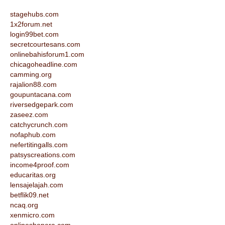
stagehubs.com
1x2forum.net
login99bet.com
secretcourtesans.com
onlinebahisforum1.com
chicagoheadline.com
camming.org
rajalion88.com
goupuntacana.com
riversedgepark.com
zaseez.com
catchycrunch.com
nofaphub.com
nefertitingalls.com
patsyscreations.com
income4proof.com
educaritas.org
lensajelajah.com
betflik09.net
ncaq.org
xenmicro.com