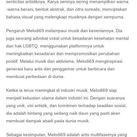
senticitas artistiknya. Karya seninya sering menampilkan warna
-warna berani, bentuk abstrak, dan citra surealis, menciptakan
bahasa visual yang melengkapi musiknya dengan sempurna.
Pengaruh Melodi69 melampaui musik dan keseniannya. Dia
juga seorang advokat vokal untuk kesadaran kesehatan mental
dan hak LGBTQ, menggunakan platformnya untuk
meningkatkan kesadaran dan mempromosikan perubahan
positif. Melalui musik dan aktivisme, Melodi69 menginspirasi
generasi baru artis dan penggemar untuk berbicara dan
membuat perbedaan di dunia.
Ketika ia terus meningkat di industri musik, Melodi69 siap
menjadi kekuatan utama dalam industri ini. Dengan suaranya
yang unik, visi artistik, dan komitmen terhadap keadilan sosial,
dia adalah bintang yang sedang naik daun yang pasti akan
membuat dampak abadi pada dunia musik.
Sebagai kesimpulan, Melodi69 adalah artis multifasetnya yang