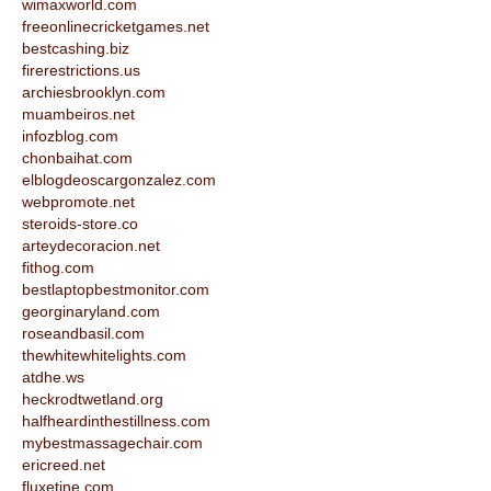
wimaxworld.com
freeonlinecricketgames.net
bestcashing.biz
firerestrictions.us
archiesbrooklyn.com
muambeiros.net
infozblog.com
chonbaihat.com
elblogdeoscargonzalez.com
webpromote.net
steroids-store.co
arteydecoracion.net
fithog.com
bestlaptopbestmonitor.com
georginaryland.com
roseandbasil.com
thewhitewhitelights.com
atdhe.ws
heckrodtwetland.org
halfheardinthestillness.com
mybestmassagechair.com
ericreed.net
fluxetine.com