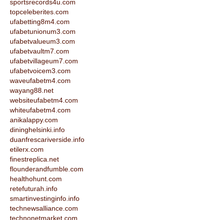
sportsrecords4u.com
topceleberites.com
ufabetting8m4.com
ufabetunionum3.com
ufabetvalueum3.com
ufabetvaultm7.com
ufabetvillageum7.com
ufabetvoicem3.com
waveufabetm4.com
wayang88.net
websiteufabetm4.com
whiteufabetm4.com
anikalappy.com
dininghelsinki.info
duanfrescariverside.info
etilerx.com
finestreplica.net
flounderandfumble.com
healthohunt.com
retefuturah.info
smartinvestinginfo.info
technewsalliance.com
technonetmarket.com