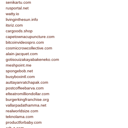
senikartu.com
rusportal.net
watty.io
livinginthesun.info
itsriz.com
cargoods.shop
capetownacupuncture.com
bitcoinvideospro.com
cosmiccrowcollective.com
alain-jacquet.com
gotisouizakayabakeneko.com
meshpoint.me
spongebob.net
busyboxintl.com
auttayanratchapak.com
postcoffeebarva.com
elteatromilliondollar.com
burgerkingfranchise.org
vallarpadathamma.net
realworldsize.com
teknolama.com
productforbaby.com