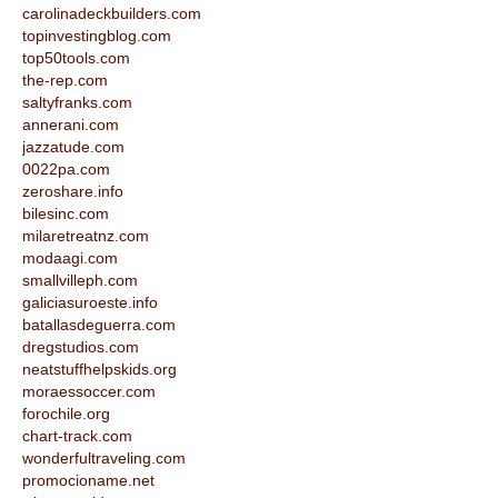
carolinadeckbuilders.com
topinvestingblog.com
top50tools.com
the-rep.com
saltyfranks.com
annerani.com
jazzatude.com
0022pa.com
zeroshare.info
bilesinc.com
milaretreatnz.com
modaagi.com
smallvilleph.com
galiciasuroeste.info
batallasdeguerra.com
dregstudios.com
neatstuffhelpskids.org
moraessoccer.com
forochile.org
chart-track.com
wonderfultraveling.com
promocioname.net