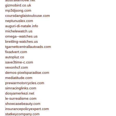
australiamovie.net
gizmobird.co.uk
mp3djsong.com
coursdanglaistoulouse.com
neptunuslex.com
auguri-di-natale.info
michelewatch.us
omega--watches.us
breitling-watches.us
tgarnettcentrallautoads.com
fixadvert.com
autopluz.co
save3time-c.com
vexonhcf.com
demos-pixelsparadise.com
mediatitude.com
prewarmotorcycles.com
simracinglinks.com
dosyamerkezi.net
le-surrealisme.com
showcasebeauty.com
insurancepolicyexpert.com
statkeycompany.com