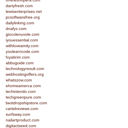
onlineshopera.com
dartyfresh.com
lewisenterprises.net
pcsoftwarefree.org
dailylinking.com
dnafyx.com
giocolenuvole.com
iyouessential.com
withloveamity.com
youlearncode.com
fxyatirim.com
abbuguide.com
technologyresult.com
webhostingoffers.org
whatszow.com
ehomeamerca.com
techintendo.com
techgreenpure.com
bestdropshipstore.com
cartelreviews.com
surfsway.com
nailartproduct.com
digitactseed.com