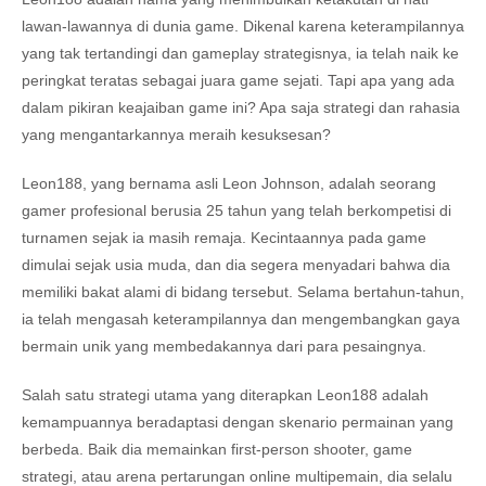
lawan-lawannya di dunia game. Dikenal karena keterampilannya
yang tak tertandingi dan gameplay strategisnya, ia telah naik ke
peringkat teratas sebagai juara game sejati. Tapi apa yang ada
dalam pikiran keajaiban game ini? Apa saja strategi dan rahasia
yang mengantarkannya meraih kesuksesan?
Leon188, yang bernama asli Leon Johnson, adalah seorang
gamer profesional berusia 25 tahun yang telah berkompetisi di
turnamen sejak ia masih remaja. Kecintaannya pada game
dimulai sejak usia muda, dan dia segera menyadari bahwa dia
memiliki bakat alami di bidang tersebut. Selama bertahun-tahun,
ia telah mengasah keterampilannya dan mengembangkan gaya
bermain unik yang membedakannya dari para pesaingnya.
Salah satu strategi utama yang diterapkan Leon188 adalah
kemampuannya beradaptasi dengan skenario permainan yang
berbeda. Baik dia memainkan first-person shooter, game
strategi, atau arena pertarungan online multipemain, dia selalu