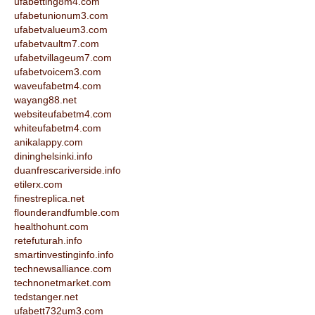
ufabetting8m4.com
ufabetunionum3.com
ufabetvalueum3.com
ufabetvaultm7.com
ufabetvillageum7.com
ufabetvoicem3.com
waveufabetm4.com
wayang88.net
websiteufabetm4.com
whiteufabetm4.com
anikalappy.com
dininghelsinki.info
duanfrescariverside.info
etilerx.com
finestreplica.net
flounderandfumble.com
healthohunt.com
retefuturah.info
smartinvestinginfo.info
technewsalliance.com
technonetmarket.com
tedstanger.net
ufabett732um3.com