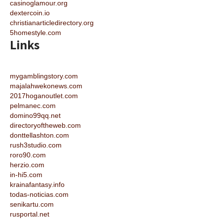
casinoglamour.org
dextercoin.io
christianarticledirectory.org
5homestyle.com
Links
mygamblingstory.com
majalahwekonews.com
2017hoganoutlet.com
pelmanec.com
domino99qq.net
directoryoftheweb.com
donttellashton.com
rush3studio.com
roro90.com
herzio.com
in-hi5.com
krainafantasy.info
todas-noticias.com
senikartu.com
rusportal.net