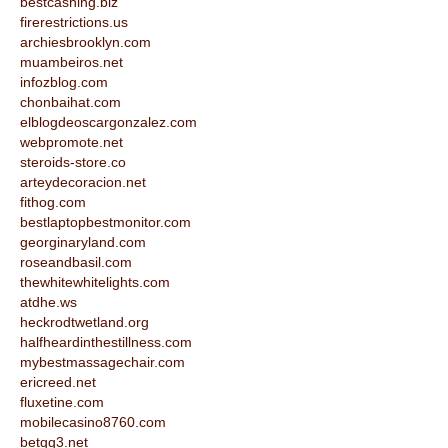
bestcashing.biz
firerestrictions.us
archiesbrooklyn.com
muambeiros.net
infozblog.com
chonbaihat.com
elblogdeoscargonzalez.com
webpromote.net
steroids-store.co
arteydecoracion.net
fithog.com
bestlaptopbestmonitor.com
georginaryland.com
roseandbasil.com
thewhitewhitelights.com
atdhe.ws
heckrodtwetland.org
halfheardinthestillness.com
mybestmassagechair.com
ericreed.net
fluxetine.com
mobilecasino8760.com
betqq3.net