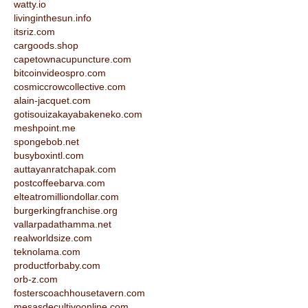
watty.io
livinginthesun.info
itsriz.com
cargoods.shop
capetownacupuncture.com
bitcoinvideospro.com
cosmiccrowcollective.com
alain-jacquet.com
gotisouizakayabakeneko.com
meshpoint.me
spongebob.net
busyboxintl.com
auttayanratchapak.com
postcoffeebarva.com
elteatromilliondollar.com
burgerkingfranchise.org
vallarpadathamma.net
realworldsize.com
teknolama.com
productforbaby.com
orb-z.com
fosterscoachhousetavern.com
mesasdecultivoonline.com