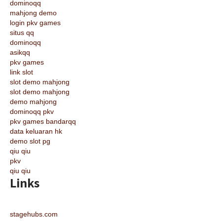
dominoqq
mahjong demo
login pkv games
situs qq
dominoqq
asikqq
pkv games
link slot
slot demo mahjong
slot demo mahjong
demo mahjong
dominoqq pkv
pkv games bandarqq
data keluaran hk
demo slot pg
qiu qiu
pkv
qiu qiu
Links
stagehubs.com