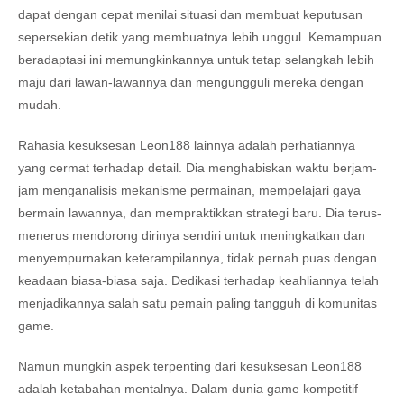
dapat dengan cepat menilai situasi dan membuat keputusan
sepersekian detik yang membuatnya lebih unggul. Kemampuan
beradaptasi ini memungkinkannya untuk tetap selangkah lebih
maju dari lawan-lawannya dan mengungguli mereka dengan
mudah.
Rahasia kesuksesan Leon188 lainnya adalah perhatiannya
yang cermat terhadap detail. Dia menghabiskan waktu berjam-
jam menganalisis mekanisme permainan, mempelajari gaya
bermain lawannya, dan mempraktikkan strategi baru. Dia terus-
menerus mendorong dirinya sendiri untuk meningkatkan dan
menyempurnakan keterampilannya, tidak pernah puas dengan
keadaan biasa-biasa saja. Dedikasi terhadap keahliannya telah
menjadikannya salah satu pemain paling tangguh di komunitas
game.
Namun mungkin aspek terpenting dari kesuksesan Leon188
adalah ketabahan mentalnya. Dalam dunia game kompetitif