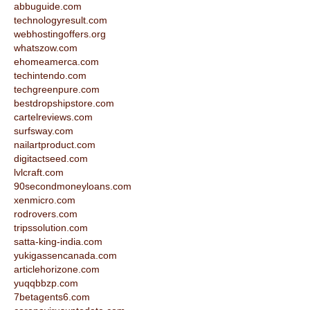
abbuguide.com
technologyresult.com
webhostingoffers.org
whatszow.com
ehomeamerca.com
techintendo.com
techgreenpure.com
bestdropshipstore.com
cartelreviews.com
surfsway.com
nailartproduct.com
digitactseed.com
lvlcraft.com
90secondmoneyloans.com
xenmicro.com
rodrovers.com
tripssolution.com
satta-king-india.com
yukigassencanada.com
articlehorizone.com
yuqqbbzp.com
7betagents6.com