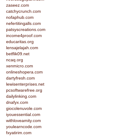
zaseez.com
catchycrunch.com
nofaphub.com
nefertitingalls.com
patsyscreations.com
income4proof.com
educaritas.org
lensajelajah.com
betflik09.net
ncaq.org
xenmicro.com
onlineshopera.com
dartyfresh.com
lewisenterprises.net
pcsoftwarefree.org
dailylinking.com
dnafyx.com
giocolenuvole.com
iyouessential.com
withloveamity.com
youlearncode.com
fxyatirim.com