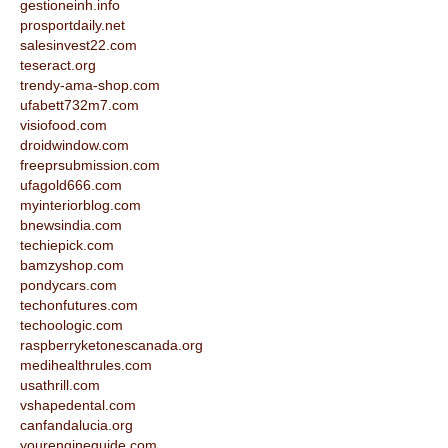
gestioneinh.info
prosportdaily.net
salesinvest22.com
teseract.org
trendy-ama-shop.com
ufabett732m7.com
visiofood.com
droidwindow.com
freeprsubmission.com
ufagold666.com
myinteriorblog.com
bnewsindia.com
techiepick.com
bamzyshop.com
pondycars.com
techonfutures.com
techoologic.com
raspberryketonescanada.org
medihealthrules.com
usathrill.com
vshapedental.com
canfandalucia.org
yourengineguide.com