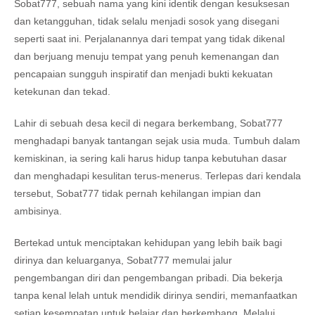
Sobat777, sebuah nama yang kini identik dengan kesuksesan
dan ketangguhan, tidak selalu menjadi sosok yang disegani
seperti saat ini. Perjalanannya dari tempat yang tidak dikenal
dan berjuang menuju tempat yang penuh kemenangan dan
pencapaian sungguh inspiratif dan menjadi bukti kekuatan
ketekunan dan tekad.
Lahir di sebuah desa kecil di negara berkembang, Sobat777
menghadapi banyak tantangan sejak usia muda. Tumbuh dalam
kemiskinan, ia sering kali harus hidup tanpa kebutuhan dasar
dan menghadapi kesulitan terus-menerus. Terlepas dari kendala
tersebut, Sobat777 tidak pernah kehilangan impian dan
ambisinya.
Bertekad untuk menciptakan kehidupan yang lebih baik bagi
dirinya dan keluarganya, Sobat777 memulai jalur
pengembangan diri dan pengembangan pribadi. Dia bekerja
tanpa kenal lelah untuk mendidik dirinya sendiri, memanfaatkan
setiap kesempatan untuk belajar dan berkembang. Melalui