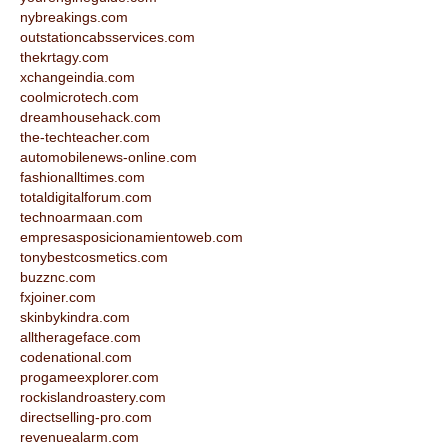
nybreakings.com
outstationcabsservices.com
thekrtagy.com
xchangeindia.com
coolmicrotech.com
dreamhousehack.com
the-techteacher.com
automobilenews-online.com
fashionalltimes.com
totaldigitalforum.com
technoarmaan.com
empresasposicionamientoweb.com
tonybestcosmetics.com
buzznc.com
fxjoiner.com
skinbykindra.com
alltherageface.com
codenational.com
progameexplorer.com
rockislandroastery.com
directselling-pro.com
revenuealarm.com