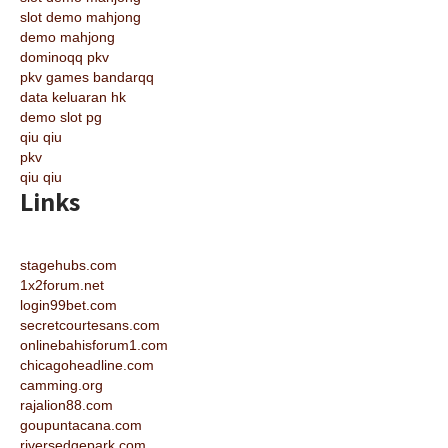
slot demo mahjong
demo mahjong
dominoqq pkv
pkv games bandarqq
data keluaran hk
demo slot pg
qiu qiu
pkv
qiu qiu
Links
stagehubs.com
1x2forum.net
login99bet.com
secretcourtesans.com
onlinebahisforum1.com
chicagoheadline.com
camming.org
rajalion88.com
goupuntacana.com
riversedgepark.com