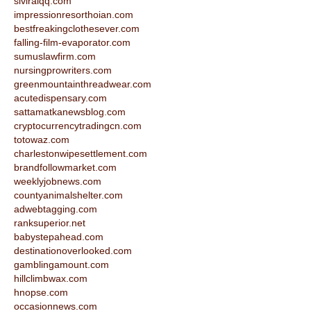
siviralqq.com
impressionresorthoian.com
bestfreakingclothesever.com
falling-film-evaporator.com
sumuslawfirm.com
nursingprowriters.com
greenmountainthreadwear.com
acutedispensary.com
sattamatkanewsblog.com
cryptocurrencytradingcn.com
totowaz.com
charlestonwipesettlement.com
brandfollowmarket.com
weeklyjobnews.com
countyanimalshelter.com
adwebtagging.com
ranksuperior.net
babystepahead.com
destinationoverlooked.com
gamblingamount.com
hillclimbwax.com
hnopse.com
occasionnews.com