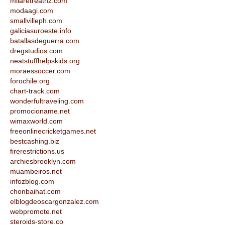
milaretreatnz.com
modaagi.com
smallvilleph.com
galiciasuroeste.info
batallasdeguerra.com
dregstudios.com
neatstuffhelpskids.org
moraessoccer.com
forochile.org
chart-track.com
wonderfultraveling.com
promocioname.net
wimaxworld.com
freeonlinecricketgames.net
bestcashing.biz
firerestrictions.us
archiesbrooklyn.com
muambeiros.net
infozblog.com
chonbaihat.com
elblogdeoscargonzalez.com
webpromote.net
steroids-store.co