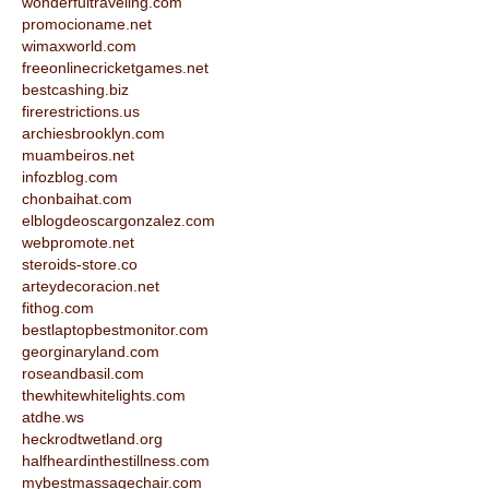
wonderfultraveling.com
promocioname.net
wimaxworld.com
freeonlinecricketgames.net
bestcashing.biz
firerestrictions.us
archiesbrooklyn.com
muambeiros.net
infozblog.com
chonbaihat.com
elblogdeoscargonzalez.com
webpromote.net
steroids-store.co
arteydecoracion.net
fithog.com
bestlaptopbestmonitor.com
georginaryland.com
roseandbasil.com
thewhitewhitelights.com
atdhe.ws
heckrodtwetland.org
halfheardinthestillness.com
mybestmassagechair.com