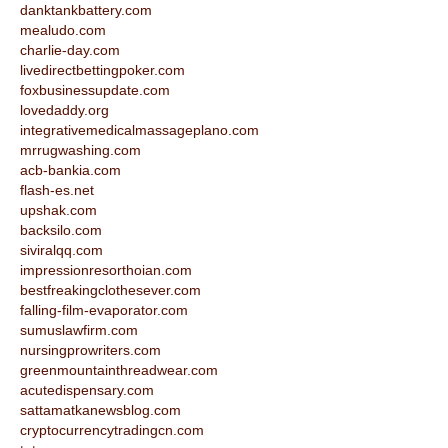
danktankbattery.com
mealudo.com
charlie-day.com
livedirectbettingpoker.com
foxbusinessupdate.com
lovedaddy.org
integrativemedicalmassageplano.com
mrrugwashing.com
acb-bankia.com
flash-es.net
upshak.com
backsilo.com
siviralqq.com
impressionresorthoian.com
bestfreakingclothesever.com
falling-film-evaporator.com
sumuslawfirm.com
nursingprowriters.com
greenmountainthreadwear.com
acutedispensary.com
sattamatkanewsblog.com
cryptocurrencytradingcn.com