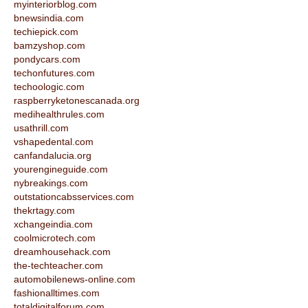
myinteriorblog.com
bnewsindia.com
techiepick.com
bamzyshop.com
pondycars.com
techonfutures.com
techoologic.com
raspberryketonescanada.org
medihealthrules.com
usathrill.com
vshapedental.com
canfandalucia.org
yourengineguide.com
nybreakings.com
outstationcabsservices.com
thekrtagy.com
xchangeindia.com
coolmicrotech.com
dreamhousehack.com
the-techteacher.com
automobilenews-online.com
fashionalltimes.com
totaldigitalforum.com