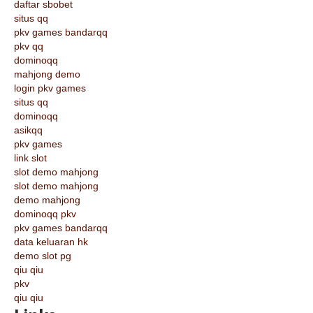
daftar sbobet
situs qq
pkv games bandarqq
pkv qq
dominoqq
mahjong demo
login pkv games
situs qq
dominoqq
asikqq
pkv games
link slot
slot demo mahjong
slot demo mahjong
demo mahjong
dominoqq pkv
pkv games bandarqq
data keluaran hk
demo slot pg
qiu qiu
pkv
qiu qiu