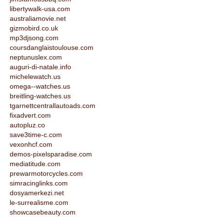
libertywalk-usa.com
australiamovie.net
gizmobird.co.uk
mp3djsong.com
coursdanglaistoulouse.com
neptunuslex.com
auguri-di-natale.info
michelewatch.us
omega--watches.us
breitling-watches.us
tgarnettcentrallautoads.com
fixadvert.com
autopluz.co
save3time-c.com
vexonhcf.com
demos-pixelsparadise.com
mediatitude.com
prewarmotorcycles.com
simracinglinks.com
dosyamerkezi.net
le-surrealisme.com
showcasebeauty.com