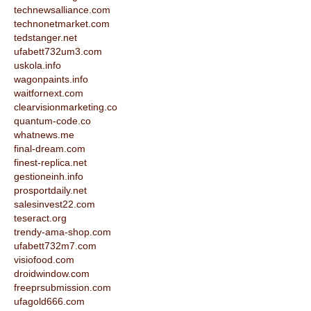
technewsalliance.com
technonetmarket.com
tedstanger.net
ufabett732um3.com
uskola.info
wagonpaints.info
waitfornext.com
clearvisionmarketing.co
quantum-code.co
whatnews.me
final-dream.com
finest-replica.net
gestioneinh.info
prosportdaily.net
salesinvest22.com
teseract.org
trendy-ama-shop.com
ufabett732m7.com
visiofood.com
droidwindow.com
freeprsubmission.com
ufagold666.com