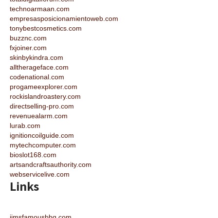
technoarmaan.com
empresasposicionamientoweb.com
tonybestcosmetics.com
buzznc.com
fxjoiner.com
skinbykindra.com
alltherageface.com
codenational.com
progameexplorer.com
rockislandroastery.com
directselling-pro.com
revenuealarm.com
lurab.com
ignitioncoilguide.com
mytechcomputer.com
bioslot168.com
artsandcraftsauthority.com
webservicelive.com
Links
jimsfamousbbq.com