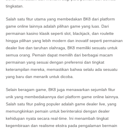
tingkatan.
Salah satu fitur utama yang membedakan BK8 dari platform
game online lainnya adalah pilihan game yang luas. Dari
permainan kasino klasik seperti slot, blackjack, dan roulette
hingga pilihan yang lebih modern dan inovatif seperti permainan
dealer live dan taruhan olahraga, BK8 memiliki sesuatu untuk
semua orang. Pemain dapat memilih dari berbagai macam
permainan yang sesuai dengan preferensi dan tingkat
keterampilan mereka, memastikan bahwa selalu ada sesuatu
yang baru dan menarik untuk dicoba.
Selain beragam game, BK8 juga menawarkan sejumlah fitur
unik yang membedakannya dari platform game online lainnya.
Salah satu fitur paling populer adalah game dealer live, yang
memungkinkan pemain untuk berinteraksi dengan dealer
kehidupan nyata secara real-time. Ini menambah tingkat
kegembiraan dan realisme ekstra pada pengalaman bermain