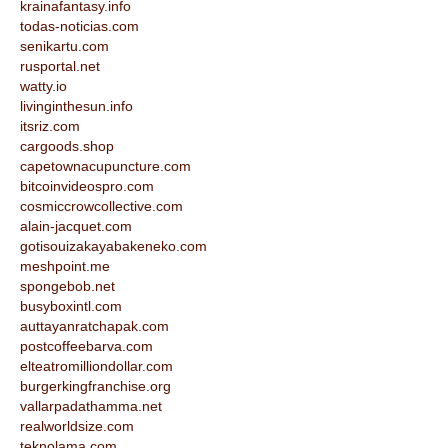
krainafantasy.info
todas-noticias.com
senikartu.com
rusportal.net
watty.io
livinginthesun.info
itsriz.com
cargoods.shop
capetownacupuncture.com
bitcoinvideospro.com
cosmiccrowcollective.com
alain-jacquet.com
gotisouizakayabakeneko.com
meshpoint.me
spongebob.net
busyboxintl.com
auttayanratchapak.com
postcoffeebarva.com
elteatromilliondollar.com
burgerkingfranchise.org
vallarpadathamma.net
realworldsize.com
teknolama.com