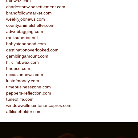
totowaz.com
charlestonwipesettlement.com
brandfollowmarket.com
weeklyjobnews.com
countyanimalshelter.com
adwebtagging.com
ranksuperior.net
babystepahead.com
destinationoverlooked.com
gamblingamount.com
hillclimbwax.com
hnopse.com
occasionnews.com
lustofmoney.com
timebusinesszone.com
peppers-reflection.com
tuneoflife.com
windowwellmaintenancepros.com
affiliateholder.com