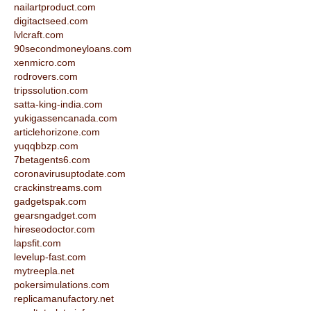
nailartproduct.com
digitactseed.com
lvlcraft.com
90secondmoneyloans.com
xenmicro.com
rodrovers.com
tripssolution.com
satta-king-india.com
yukigassencanada.com
articlehorizone.com
yuqqbbzp.com
7betagents6.com
coronavirusuptodate.com
crackinstreams.com
gadgetspak.com
gearsngadget.com
hireseodoctor.com
lapsfit.com
levelup-fast.com
mytreepla.net
pokersimulations.com
replicamanufactory.net