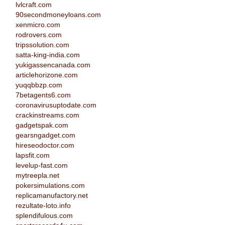
lvlcraft.com
90secondmoneyloans.com
xenmicro.com
rodrovers.com
tripssolution.com
satta-king-india.com
yukigassencanada.com
articlehorizone.com
yuqqbbzp.com
7betagents6.com
coronavirusuptodate.com
crackinstreams.com
gadgetspak.com
gearsngadget.com
hireseodoctor.com
lapsfit.com
levelup-fast.com
mytreepla.net
pokersimulations.com
replicamanufactory.net
rezultate-loto.info
splendifulous.com