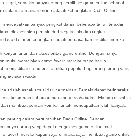
 tinggi, semakin banyak orang beralih ke game online sebagai
rbaru dalam permainan online adalah kebangkitan Dadu Online.
h mendapatkan banyak pengikut dalam beberapa tahun terakhir.
at diakses oleh pemain dari segala usia dan tingkat
gan dadu dan memenangkan hadiah berdasarkan prediksi mereka.
ah kenyamanan dan aksesibilitas game online. Dengan hanya
dan mulai memainkan game favorit mereka tanpa harus
ah menjadikan game online pilihan populer bagi orang -orang yang
enghabiskan waktu.
line adalah aspek sosial dari permainan. Pemain dapat berinteraksi
, menciptakan rasa kebersamaan dan persahabatan. Elemen sosial ini
 dan membuat pemain kembali untuk mendapatkan lebih banyak.
peran penting dalam pertumbuhan Dadu Online. Dengan
kin banyak orang yang dapat mengakses game online saat
ame favorit mereka kapan saja, di mana saja, membuat game online