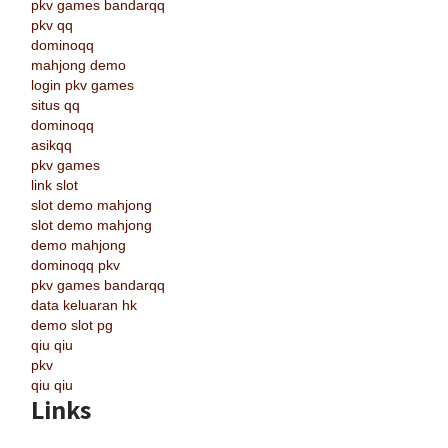
pkv games bandarqq
pkv qq
dominoqq
mahjong demo
login pkv games
situs qq
dominoqq
asikqq
pkv games
link slot
slot demo mahjong
slot demo mahjong
demo mahjong
dominoqq pkv
pkv games bandarqq
data keluaran hk
demo slot pg
qiu qiu
pkv
qiu qiu
Links