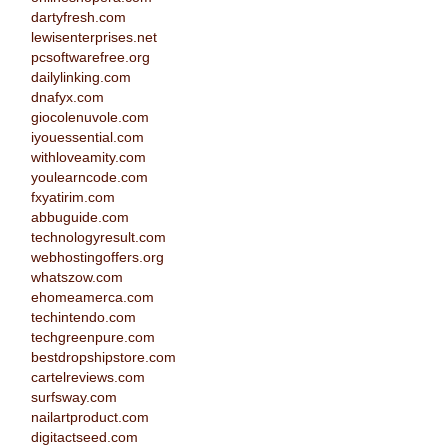
dartyfresh.com
lewisenterprises.net
pcsoftwarefree.org
dailylinking.com
dnafyx.com
giocolenuvole.com
iyouessential.com
withloveamity.com
youlearncode.com
fxyatirim.com
abbuguide.com
technologyresult.com
webhostingoffers.org
whatszow.com
ehomeamerca.com
techintendo.com
techgreenpure.com
bestdropshipstore.com
cartelreviews.com
surfsway.com
nailartproduct.com
digitactseed.com