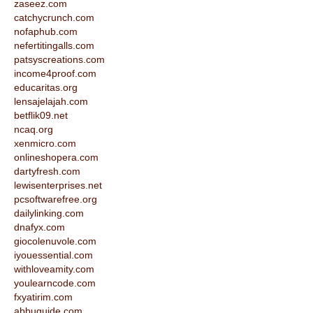
zaseez.com
catchycrunch.com
nofaphub.com
nefertitingalls.com
patsyscreations.com
income4proof.com
educaritas.org
lensajelajah.com
betflik09.net
ncaq.org
xenmicro.com
onlineshopera.com
dartyfresh.com
lewisenterprises.net
pcsoftwarefree.org
dailylinking.com
dnafyx.com
giocolenuvole.com
iyouessential.com
withloveamity.com
youlearncode.com
fxyatirim.com
abbuguide.com