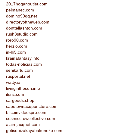
2017hoganoutlet.com
pelmanec.com
domino99qq.net
directoryoftheweb.com
donttellashton.com
rush3studio.com
roro90.com
herzio.com
in-hi5.com
krainafantasy.info
todas-noticias.com
senikartu.com
rusportal.net
watty.io
livinginthesun.info
itsriz.com
cargoods.shop
capetownacupuncture.com
bitcoinvideospro.com
cosmiccrowcollective.com
alain-jacquet.com
gotisouizakayabakeneko.com