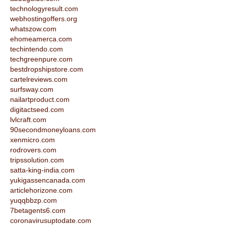
technologyresult.com
webhostingoffers.org
whatszow.com
ehomeamerca.com
techintendo.com
techgreenpure.com
bestdropshipstore.com
cartelreviews.com
surfsway.com
nailartproduct.com
digitactseed.com
lvlcraft.com
90secondmoneyloans.com
xenmicro.com
rodrovers.com
tripssolution.com
satta-king-india.com
yukigassencanada.com
articlehorizone.com
yuqqbbzp.com
7betagents6.com
coronavirusuptodate.com