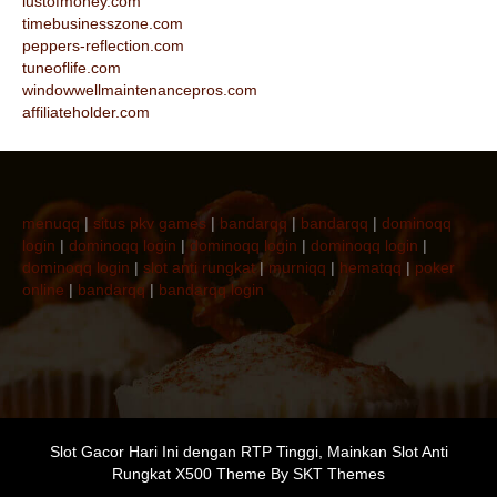
lustofmoney.com
timebusinesszone.com
peppers-reflection.com
tuneoflife.com
windowwellmaintenancepros.com
affiliateholder.com
menuqq
|
situs pkv games
|
bandarqq
|
bandarqq
|
dominoqq
login
|
dominoqq login
|
dominoqq login
|
dominoqq login
|
dominoqq login
|
slot anti rungkat
|
murniqq
|
hematqq
|
poker
online
|
bandarqq
|
bandarqq login
Slot Gacor Hari Ini dengan RTP Tinggi, Mainkan Slot Anti
Rungkat X500 Theme By SKT Themes