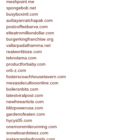
meshpoint.me
spongebob.net
busyboxintl.com
auttayanratchapak.com
postcoffeebarva.com
elteatromilliondollar.com
burgerkingfranchise.org
vallarpadathamma.net
realworldsize.com
teknolama.com
productforbaby.com
orb-z.com
fosterscoachhousetavern.com
mesasdecultivoonline.com
boilersnbits.com
latestviralpost.com
newfreearticle.com
blitzpowerusa.com
gardenofeaten.com
hycys05.com
onemoremilerunning.com
snowboardsteez.com
instagrambioforgirls.com