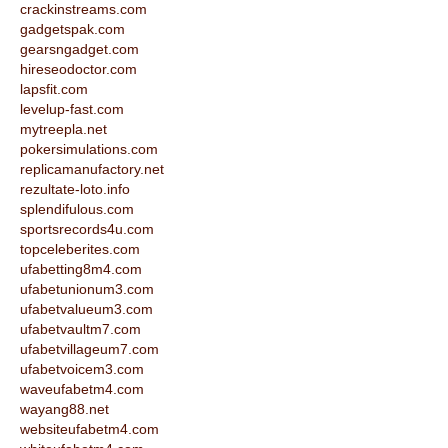
crackinstreams.com
gadgetspak.com
gearsngadget.com
hireseodoctor.com
lapsfit.com
levelup-fast.com
mytreepla.net
pokersimulations.com
replicamanufactory.net
rezultate-loto.info
splendifulous.com
sportsrecords4u.com
topceleberites.com
ufabetting8m4.com
ufabetunionum3.com
ufabetvalueum3.com
ufabetvaultm7.com
ufabetvillageum7.com
ufabetvoicem3.com
waveufabetm4.com
wayang88.net
websiteufabetm4.com