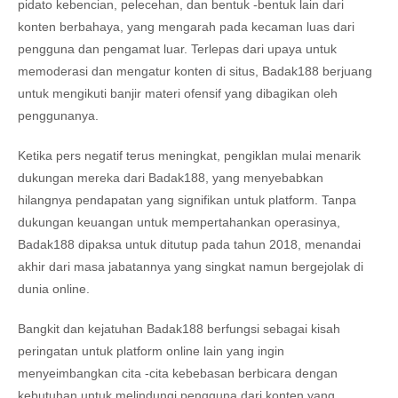
pidato kebencian, pelecehan, dan bentuk -bentuk lain dari
konten berbahaya, yang mengarah pada kecaman luas dari
pengguna dan pengamat luar. Terlepas dari upaya untuk
memoderasi dan mengatur konten di situs, Badak188 berjuang
untuk mengikuti banjir materi ofensif yang dibagikan oleh
penggunanya.
Ketika pers negatif terus meningkat, pengiklan mulai menarik
dukungan mereka dari Badak188, yang menyebabkan
hilangnya pendapatan yang signifikan untuk platform. Tanpa
dukungan keuangan untuk mempertahankan operasinya,
Badak188 dipaksa untuk ditutup pada tahun 2018, menandai
akhir dari masa jabatannya yang singkat namun bergejolak di
dunia online.
Bangkit dan kejatuhan Badak188 berfungsi sebagai kisah
peringatan untuk platform online lain yang ingin
menyeimbangkan cita -cita kebebasan berbicara dengan
kebutuhan untuk melindungi pengguna dari konten yang