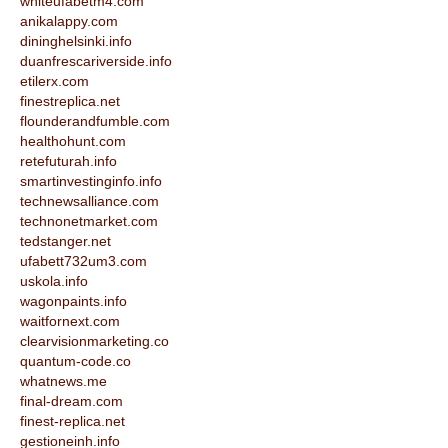
whiteufabetm4.com
anikalappy.com
dininghelsinki.info
duanfrescariverside.info
etilerx.com
finestreplica.net
flounderandfumble.com
healthohunt.com
retefuturah.info
smartinvestinginfo.info
technewsalliance.com
technonetmarket.com
tedstanger.net
ufabett732um3.com
uskola.info
wagonpaints.info
waitfornext.com
clearvisionmarketing.co
quantum-code.co
whatnews.me
final-dream.com
finest-replica.net
gestioneinh.info