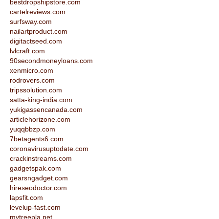
bestdropshipstore.com
cartelreviews.com
surfsway.com
nailartproduct.com
digitactseed.com
lvlcraft.com
90secondmoneyloans.com
xenmicro.com
rodrovers.com
tripssolution.com
satta-king-india.com
yukigassencanada.com
articlehorizone.com
yuqqbbzp.com
7betagents6.com
coronavirusuptodate.com
crackinstreams.com
gadgetspak.com
gearsngadget.com
hireseodoctor.com
lapsfit.com
levelup-fast.com
mytreepla.net