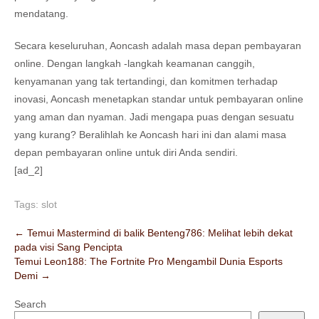
mendatang.
Secara keseluruhan, Aoncash adalah masa depan pembayaran
online. Dengan langkah -langkah keamanan canggih,
kenyamanan yang tak tertandingi, dan komitmen terhadap
inovasi, Aoncash menetapkan standar untuk pembayaran online
yang aman dan nyaman. Jadi mengapa puas dengan sesuatu
yang kurang? Beralihlah ke Aoncash hari ini dan alami masa
depan pembayaran online untuk diri Anda sendiri.
[ad_2]
Tags:
slot
Post
←
Temui Mastermind di balik Benteng786: Melihat lebih dekat
pada visi Sang Pencipta
navigation
Temui Leon188: The Fortnite Pro Mengambil Dunia Esports
Demi
→
Search