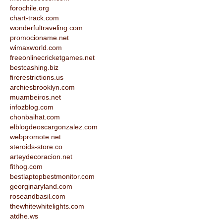
forochile.org
chart-track.com
wonderfultraveling.com
promocioname.net
wimaxworld.com
freeonlinecricketgames.net
bestcashing.biz
firerestrictions.us
archiesbrooklyn.com
muambeiros.net
infozblog.com
chonbaihat.com
elblogdeoscargonzalez.com
webpromote.net
steroids-store.co
arteydecoracion.net
fithog.com
bestlaptopbestmonitor.com
georginaryland.com
roseandbasil.com
thewhitewhitelights.com
atdhe.ws