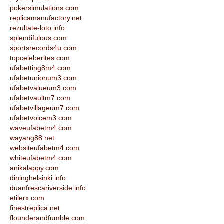
pokersimulations.com
replicamanufactory.net
rezultate-loto.info
splendifulous.com
sportsrecords4u.com
topceleberites.com
ufabetting8m4.com
ufabetunionum3.com
ufabetvalueum3.com
ufabetvaultm7.com
ufabetvillageum7.com
ufabetvoicem3.com
waveufabetm4.com
wayang88.net
websiteufabetm4.com
whiteufabetm4.com
anikalappy.com
dininghelsinki.info
duanfrescariverside.info
etilerx.com
finestreplica.net
flounderandfumble.com