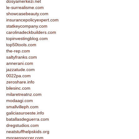
dosyamerkezi.net
le-surrealisme.com
showcasebeauty.com
insurancepolicyexpert.com
statkeycompany.com
carolinadeckbuilders.com
topinvestingblog.com
top50tools.com
the-rep.com
saltyfranks.com
annerani.com
jazzatude.com
0022pa.com
zeroshare.info
bilesinc.com
milaretreatnz.com
modaagi.com
smallvilleph.com
galiciasuroeste.info
batallasdeguerra.com
dregstudios.com
neatstuffhelpskids.org
moraessoccer.com