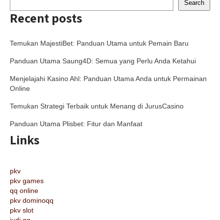
Search
Recent posts
Temukan MajestiBet: Panduan Utama untuk Pemain Baru
Panduan Utama Saung4D: Semua yang Perlu Anda Ketahui
Menjelajahi Kasino Ahl: Panduan Utama Anda untuk Permainan
Online
Temukan Strategi Terbaik untuk Menang di JurusCasino
Panduan Utama Plisbet: Fitur dan Manfaat
Links
pkv
pkv games
qq online
pkv dominoqq
pkv slot