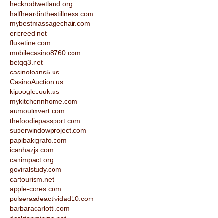
heckrodtwetland.org
halfheardinthestillness.com
mybestmassagechair.com
ericreed.net
fluxetine.com
mobilecasino8760.com
betqq3.net
casinoloans5.us
CasinoAuction.us
kipooglecouk.us
mykitchennhome.com
aumoulinvert.com
thefoodiepassport.com
superwindowproject.com
papibakigrafo.com
icanhazjs.com
canimpact.org
goviralstudy.com
cartourism.net
apple-cores.com
pulserasdeactividad10.com
barbaracarlotti.com