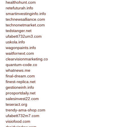
healthohunt.com
retefuturah.info
smartinvestinginfo.info
technewsalliance.com
technonetmarket.com
tedstanger.net
ufabett732um3.com
uskola.info
wagonpaints.info
waitfornext.com
clearvisionmarketing.co
quantum-code.co
whatnews.me
final-dream.com
finest-replica.net
gestioneinh.info
prosportdaily.net
salesinvest22.com
teseract.org
trendy-ama-shop.com
ufabett732m7.com
visiofood.com