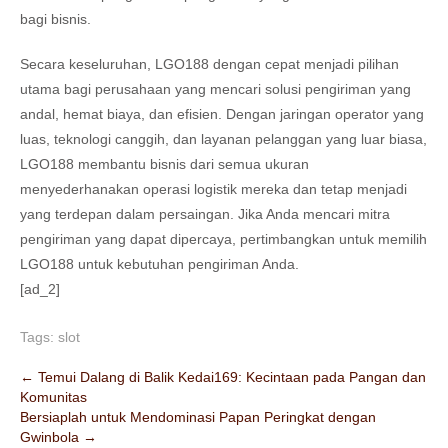
bagi bisnis.
Secara keseluruhan, LGO188 dengan cepat menjadi pilihan
utama bagi perusahaan yang mencari solusi pengiriman yang
andal, hemat biaya, dan efisien. Dengan jaringan operator yang
luas, teknologi canggih, dan layanan pelanggan yang luar biasa,
LGO188 membantu bisnis dari semua ukuran
menyederhanakan operasi logistik mereka dan tetap menjadi
yang terdepan dalam persaingan. Jika Anda mencari mitra
pengiriman yang dapat dipercaya, pertimbangkan untuk memilih
LGO188 untuk kebutuhan pengiriman Anda.
[ad_2]
Tags:
slot
Post
←
Temui Dalang di Balik Kedai169: Kecintaan pada Pangan dan
Komunitas
navigation
Bersiaplah untuk Mendominasi Papan Peringkat dengan
Gwinbola
→