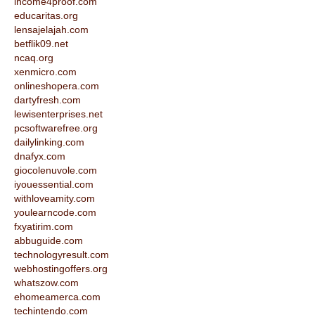
income4proof.com
educaritas.org
lensajelajah.com
betflik09.net
ncaq.org
xenmicro.com
onlineshopera.com
dartyfresh.com
lewisenterprises.net
pcsoftwarefree.org
dailylinking.com
dnafyx.com
giocolenuvole.com
iyouessential.com
withloveamity.com
youlearncode.com
fxyatirim.com
abbuguide.com
technologyresult.com
webhostingoffers.org
whatszow.com
ehomeamerca.com
techintendo.com