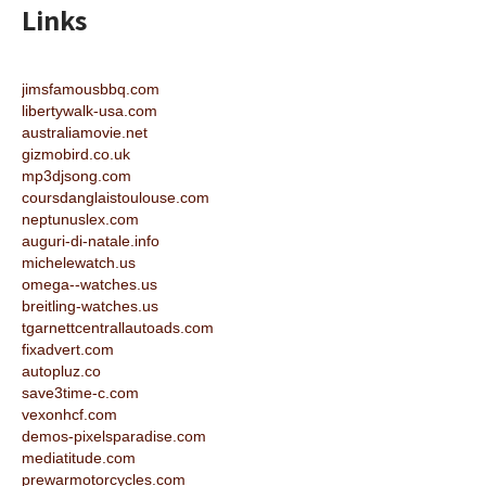
Links
jimsfamousbbq.com
libertywalk-usa.com
australiamovie.net
gizmobird.co.uk
mp3djsong.com
coursdanglaistoulouse.com
neptunuslex.com
auguri-di-natale.info
michelewatch.us
omega--watches.us
breitling-watches.us
tgarnettcentrallautoads.com
fixadvert.com
autopluz.co
save3time-c.com
vexonhcf.com
demos-pixelsparadise.com
mediatitude.com
prewarmotorcycles.com