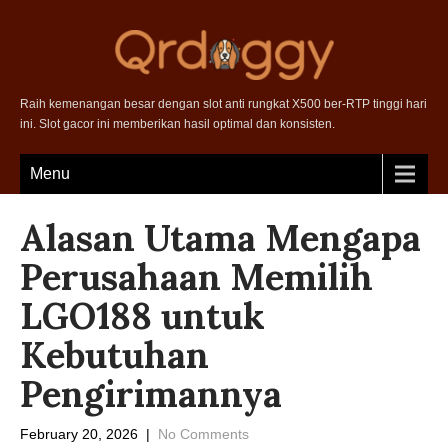
Raih kemenangan besar dengan slot anti rungkat X500 ber-RTP tinggi hari
ini. Slot gacor ini memberikan hasil optimal dan konsisten.
Menu
Alasan Utama Mengapa
Perusahaan Memilih
LGO188 untuk
Kebutuhan
Pengirimannya
February 20, 2026
|
No Comments