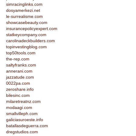
simracinglinks.com
dosyamerkezi.net
le-surrealisme.com
showcasebeauty.com
insurancepolicyexpert.com
statkeycompany.com
carolinadeckbuilders.com
topinvestingblog.com
top50tools.com
the-rep.com
saltyfranks.com
annerani.com
jazzatude.com
0022pa.com
zeroshare.info
bilesinc.com
milaretreatnz.com
modaagi.com
smallvilleph.com
galiciasuroeste.info
batallasdeguerra.com
dregstudios.com